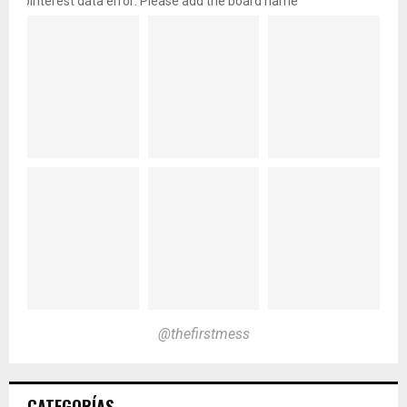
pinterest data error: Please add the board name
@thefirstmess
CATEGORÍAS