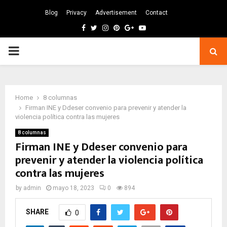
Blog
Privacy
Advertisement
Contact
Facebook
Twitter
Instagram
Pinterest
Google
Youtube
PRIMARY
MENU
Home
8 columnas
Firman INE y Ddeser convenio para prevenir y atender la
violencia política contra las mujeres
8 columnas
Firman INE y Ddeser convenio para
prevenir y atender la violencia política
contra las mujeres
by
admin
mayo 18, 2023
0
894
SHARE
0