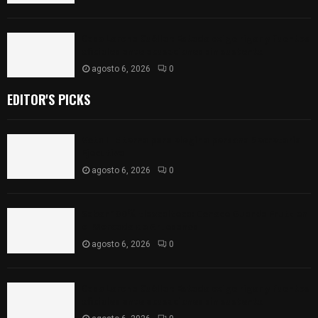
Caso Lorena Cuéllar: Estado exige rigor y fuentes
oficiales ante acusaciones sin sustento
agosto 6, 2026
0
EDITOR'S PICKS
Vota ITE terna para elegir a persona Secretaria
Ejecutiva
agosto 6, 2026
0
Sabor 100% tlaxcalteca: Conoce Guarda Frutz en
el Mercado de Artesanos
agosto 6, 2026
0
Caso Lorena Cuéllar: Estado exige rigor y fuentes
oficiales ante acusaciones sin sustento