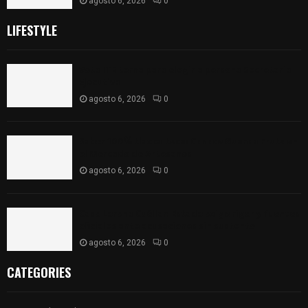
agosto 6, 2026
0
LIFESTYLE
Vota ITE terna para elegir a persona Secretaria
Ejecutiva
agosto 6, 2026
0
Sabor 100% tlaxcalteca: Conoce Guarda Frutz en
el Mercado de Artesanos
agosto 6, 2026
0
Caso Lorena Cuéllar: Estado exige rigor y fuentes
oficiales ante acusaciones sin sustento
agosto 6, 2026
0
CATEGORIES