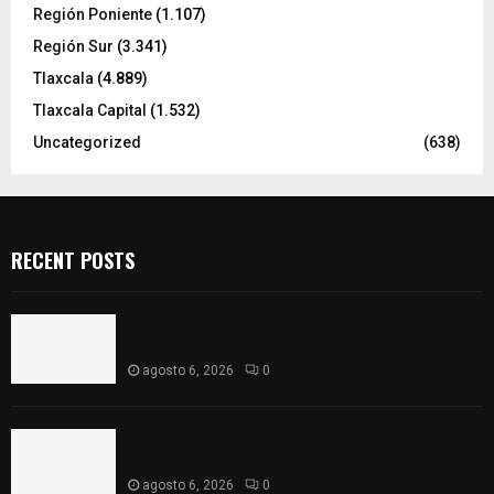
Región Poniente
(1.107)
Región Sur
(3.341)
Tlaxcala
(4.889)
Tlaxcala Capital
(1.532)
Uncategorized
(638)
RECENT POSTS
Vota ITE terna para elegir a persona Secretaria
Ejecutiva
agosto 6, 2026
0
Sabor 100% tlaxcalteca: Conoce Guarda Frutz en
el Mercado de Artesanos
agosto 6, 2026
0