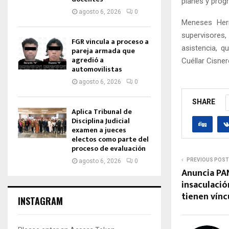
planes y prog
agosto 6, 2026
0
Meneses Hern
supervisores,
FGR vincula a proceso a
asistencia, 
pareja armada que
agredió a
Cuéllar Cisne
automovilistas
agosto 6, 2026
0
SHARE
Aplica Tribunal de
Disciplina Judicial
examen a jueces
electos como parte del
proceso de evaluación
PREVIOUS POST
agosto 6, 2026
0
Anuncia PA
insaculació
tienen vín
INSTAGRAM