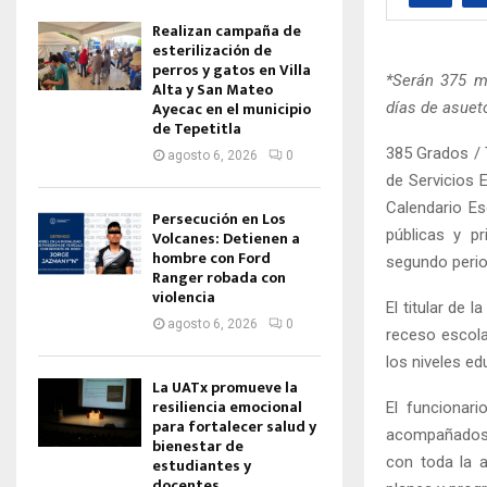
Realizan campaña de
esterilización de
perros y gatos en Villa
*Serán 375 mi
Alta y San Mateo
Ayecac en el municipio
días de asuet
de Tepetitla
385 Grados / 
agosto 6, 2026
0
de Servicios 
Calendario Es
Persecución en Los
públicas y pr
Volcanes: Detienen a
hombre con Ford
segundo perio
Ranger robada con
violencia
El titular d
agosto 6, 2026
0
receso escola
los niveles ed
La UATx promueve la
resiliencia emocional
El funcionari
para fortalecer salud y
acompañados d
bienestar de
con toda la a
estudiantes y
docentes