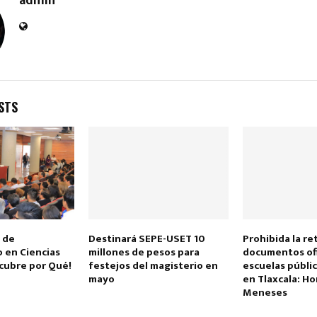
admin
STS
Reply
Retweet
Favorite
Reply
R
 de
Destinará SEPE-USET 10
Prohibida la re
 en Ciencias
millones de pesos para
documentos ofi
scubre por Qué!
festejos del magisterio en
escuelas públic
mayo
en Tlaxcala: H
Meneses