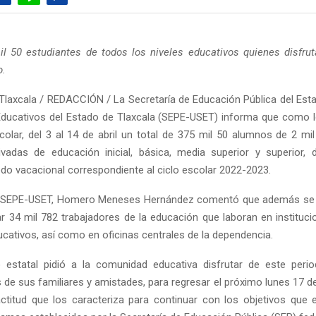
l 50 estudiantes de todos los niveles educativos quienes disfru
o.
Tlaxcala / REDACCIÓN / La Secretaría de Educación Pública del Esta
Educativos del Estado de Tlaxcala (SEPE-USET) informa que como l
colar, del 3 al 14 de abril un total de 375 mil 50 alumnos de 2 mi
ivadas de educación inicial, básica, media superior y superior, d
do vacacional correspondiente al ciclo escolar 2022-2023.
e la SEPE-USET, Homero Meneses Hernández comentó que además se
r 34 mil 782 trabajadores de la educación que laboran en instituc
ucativos, así como en oficinas centrales de la dependencia.
o estatal pidió a la comunidad educativa disfrutar de este peri
e sus familiares y amistades, para regresar el próximo lunes 17 de 
ctitud que los caracteriza para continuar con los objetivos que 