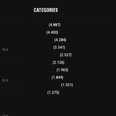
CATEGORIES
aña de
Tlaxcala
(4.887)
de perros y
Policía
(4.400)
Alta y San
n el
8 columnas
(4.284)
epetitla
Región Sur
(3.341)
0
Región Oriente
(2.527)
Educación
(2.126)
 Los Volcanes:
bre con Ford
Lo más leído
(1.965)
con violencia
Congreso
(1.849)
0
Tlaxcala Capital
(1.531)
Política
(1.275)
ve la
cional para
ud y bienestar
 y docentes
0