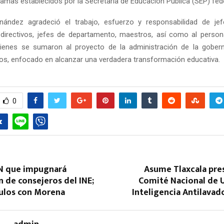
ramas establecidos por la Secretaría de Educación Pública (SEP) fede
ández agradeció el trabajo, esfuerzo y responsabilidad de jef
 directivos, jefes de departamento, maestros, así como al perso
quienes se sumaron al proyecto de la administración de la gober
ros, enfocado en alcanzar una verdadera transformación educativa.
0
N que impugnará
Asume Tlaxcala pre
n de consejeros del INE;
Comité Nacional de 
culos con Morena
Inteligencia Antilava