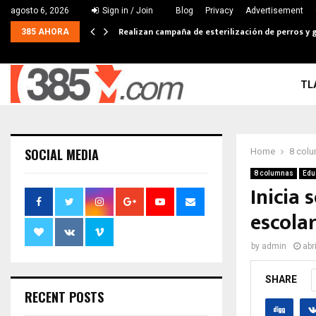
agosto 6, 2026
Sign in / Join
Blog
Privacy
Advertisement
Realizan campaña de esterilización de perros y g
385 AHORA
TL
SOCIAL MEDIA
Home
8 col
8 columnas
Edu
Inicia 
escola
by
admin
abr
SHARE
RECENT POSTS