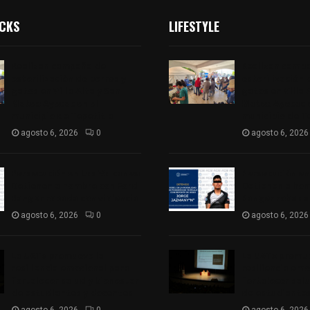
ICKS
LIFESTYLE
Realizan campaña de
Realizan camp
esterilización de perros y
esterilización 
gatos en Villa Alta y San
gatos en Villa 
Mateo Ayecac en el
Mateo Ayecac e
municipio de Tepetitla
municipio de T
agosto 6, 2026
0
agosto 6, 2026
Persecución en Los Volcanes:
Persecución en
Detienen a hombre con Ford
Detienen a hom
Ranger robada con violencia
Ranger robada 
agosto 6, 2026
0
agosto 6, 2026
La UATx promueve la
La UATx promue
resiliencia emocional para
resiliencia emo
fortalecer salud y bienestar
fortalecer sal
de estudiantes y docentes
de estudiantes
agosto 6, 2026
0
agosto 6, 2026