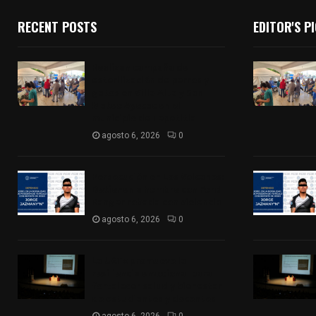
RECENT POSTS
EDITOR'S P
Realizan campaña de
esterilización de perros y
gatos en Villa Alta y San
Mateo Ayecac en el
municipio de Tepetitla
agosto 6, 2026
0
Persecución en Los Volcanes:
Detienen a hombre con Ford
Ranger robada con violencia
agosto 6, 2026
0
La UATx promueve la
resiliencia emocional para
fortalecer salud y bienestar
de estudiantes y docentes
agosto 6, 2026
0