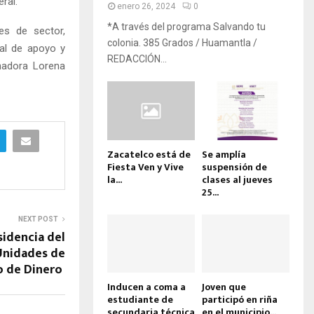
ral.
enero 26, 2024
0
*A través del programa Salvando tu
es de sector,
colonia. 385 Grados / Huamantla /
nal de apoyo y
REDACCIÓN...
nadora Lorena
Zacatelco está de
Se amplía
Fiesta Ven y Vive
suspensión de
la...
clases al jueves
25...
NEXT POST
sidencia del
Unidades de
do de Dinero
Inducen a coma a
Joven que
estudiante de
participó en riña
secundaria técnica
en el municipio...