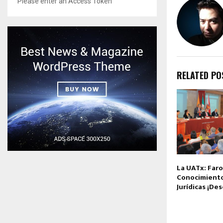
Please enter an Access Token
RELATED PO
La UATx: Faro
Conocimiento
Jurídicas ¡De