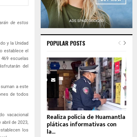
H
tarán de estos
POPULAR POSTS
do y la Unidad
o establece el
l 469 escuelas
isfrutarán del
 suman a este
iones de todos
odo vacacional
Realiza policía de Huamantla
pláticas informativas con
abril de 2023,
la...
establecen los