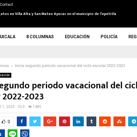
Contact
atos en Villa Alta y San Mateo Ayecac en el municipio de Tepetitla
AXCALA
8 COLUMNAS
EDUCACIÓN
POLICÍA
REG
umnas
Inicia segundo periodo vacacional del ciclo escolar 2022-2023
cación
segundo periodo vacacional del cic
r 2022-2023
il 1, 2023
0
1485
0