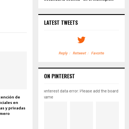
LATEST TWEETS
etweet
Favorite
Reply
Retweet
Favorite
ON PINTEREST
pinterest data error: Please add the board
tención de
name
ciales en
as y privadas
omero