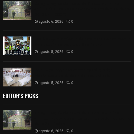
Colegio legión de honor de Tlaxcala elimina
«militarizado» de su nombre tras orden de cierre
de la SEP federal
agosto 6, 2026
0
Realiza Ayuntamiento de SPM obra de pavimento
de adoquín en barrio de San Pedro
agosto 5, 2026
0
ISSSTE entrega 242 camas hospitalarias
eléctricas a unidades médicas del país
agosto 5, 2026
0
EDITOR'S PICKS
Colegio legión de honor de Tlaxcala elimina
«militarizado» de su nombre tras orden de cierre
de la SEP federal
agosto 6, 2026
0