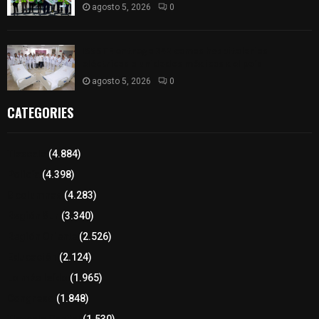
agosto 5, 2026
0
ISSSTE entrega 242 camas hospitalarias
eléctricas a unidades médicas del país
agosto 5, 2026
0
CATEGORIES
Tlaxcala
(4.884)
Policía
(4.398)
8 columnas
(4.283)
Región Sur
(3.340)
Región Oriente
(2.526)
Educación
(2.124)
Lo más leído
(1.965)
Congreso
(1.848)
Tlaxcala Capital
(1.530)