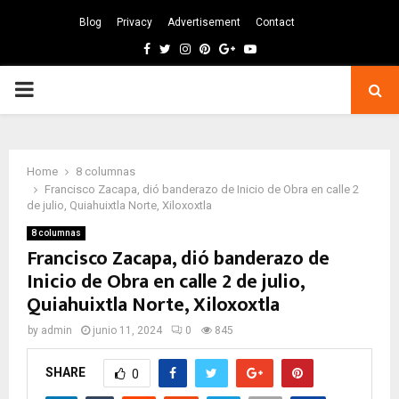
Blog
Privacy
Advertisement
Contact
Facebook
Twitter
Instagram
Pinterest
Google
Youtube
PRIMARY
MENU
Home
8 columnas
Francisco Zacapa, dió banderazo de Inicio de Obra en calle 2
de julio, Quiahuixtla Norte, Xiloxoxtla
8 columnas
Francisco Zacapa, dió banderazo de
Inicio de Obra en calle 2 de julio,
Quiahuixtla Norte, Xiloxoxtla
by
admin
junio 11, 2024
0
845
SHARE
0