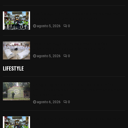
Realiza Ayuntamiento de SPM obra de pavimento
de adoquín en barrio de San Pedro
agosto 5, 2026
0
ISSSTE entrega 242 camas hospitalarias
eléctricas a unidades médicas del país
agosto 5, 2026
0
LIFESTYLE
Colegio legión de honor de Tlaxcala elimina
«militarizado» de su nombre tras orden de cierre
de la SEP federal
agosto 6, 2026
0
Realiza Ayuntamiento de SPM obra de pavimento
de adoquín en barrio de San Pedro