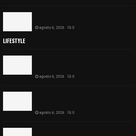
Del comercio a la política: José Víctor Rendón
busca un cambio para Zitlaltepec
agosto 6, 2026
0
LIFESTYLE
Concluye con éxito el Curso de Verano 2026 de
la Biblioteca Municipal de La Magdalena
Tlaltelulco
agosto 6, 2026
0
La UATx propicia la reflexión sobre los nuevos
desafíos del acompañamiento tutorial por parte
del docente
agosto 6, 2026
0
Del comercio a la política: José Víctor Rendón
busca un cambio para Zitlaltepec