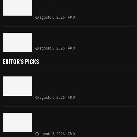
desafíos del acompañamiento tutorial por parte
del docente
agosto 6, 2026
0
Del comercio a la política: José Víctor Rendón
busca un cambio para Zitlaltepec
agosto 6, 2026
0
EDITOR'S PICKS
Concluye con éxito el Curso de Verano 2026 de
la Biblioteca Municipal de La Magdalena
Tlaltelulco
agosto 6, 2026
0
La UATx propicia la reflexión sobre los nuevos
desafíos del acompañamiento tutorial por parte
del docente
agosto 6, 2026
0