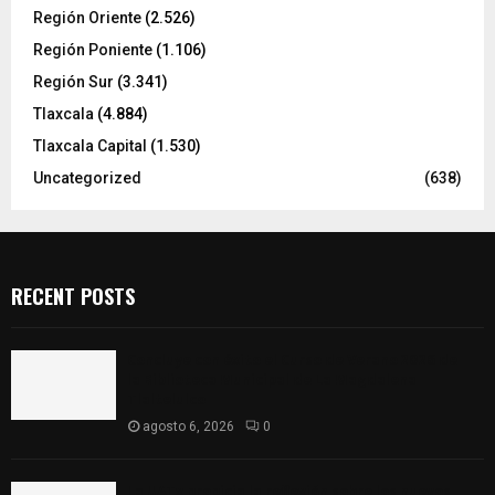
Región Oriente
(2.526)
Región Poniente
(1.106)
Región Sur
(3.341)
Tlaxcala
(4.884)
Tlaxcala Capital
(1.530)
Uncategorized
(638)
RECENT POSTS
Concluye con éxito el Curso de Verano 2026 de
la Biblioteca Municipal de La Magdalena
Tlaltelulco
agosto 6, 2026
0
La UATx propicia la reflexión sobre los nuevos