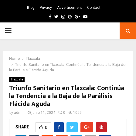
Blog
Privacy
Advertisement
Contact
Facebook
Twitter
Instagram
Pinterest
Google
Youtube
PRIMARY
MENU
Home
Tlaxcala
Triunfo Sanitario en Tlaxcala: Continúa la Tendencia a la Baja de
la Parálisis Flácida Aguda
Tlaxcala
Triunfo Sanitario en Tlaxcala: Continúa
la Tendencia a la Baja de la Parálisis
Flácida Aguda
by
admin
junio 11, 2024
0
1059
SHARE
0