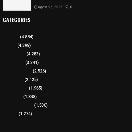
agosto 6, 2026
0
CATEGORIES
Tlaxcala
(4.884)
Policía
(4.398)
8 columnas
(4.283)
Región Sur
(3.341)
Región Oriente
(2.526)
Educación
(2.125)
Lo más leído
(1.965)
Congreso
(1.848)
Tlaxcala Capital
(1.530)
Política
(1.274)