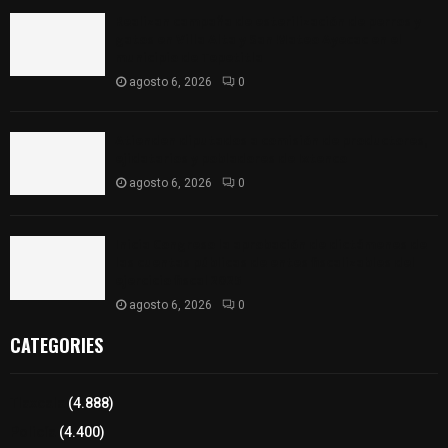
Realizan campaña de esterilización de perros y
gatos en Villa Alta y San Mateo Ayecac en el
municipio de Tepetitla
agosto 6, 2026
0
Atienden diputados a comisión de productores,
ejidatarios y pobladores de Ixtenco
agosto 6, 2026
0
Inicia Congreso la aprobación de dictámenes de
las cuentas públicas de entes fiscalizables del
ejercicio fiscal 2025
agosto 6, 2026
0
CATEGORIES
Tlaxcala
(4.888)
Policía
(4.400)