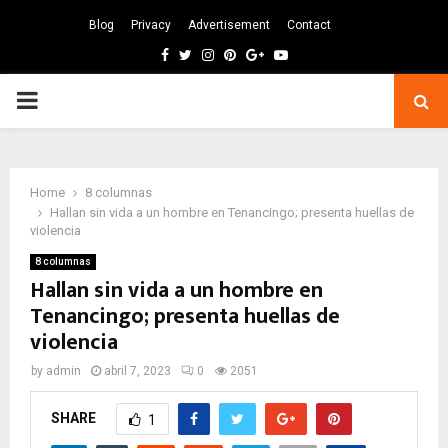
Blog
Privacy
Advertisement
Contact
Facebook
Twitter
Instagram
Pinterest
Google
Youtube
PRIMARY
MENU
Home
8 columnas
Hallan sin vida a un hombre en Tenancingo; presenta huellas de
violencia
8 columnas
Hallan sin vida a un hombre en
Tenancingo; presenta huellas de
violencia
by
admin
abril 7, 2023
0
2051
SHARE
1