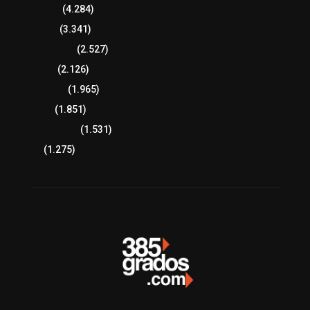
8 columnas
(4.284)
Región Sur
(3.341)
Región Oriente
(2.527)
Educación
(2.126)
Lo más leído
(1.965)
Congreso
(1.851)
Tlaxcala Capital
(1.531)
Política
(1.275)