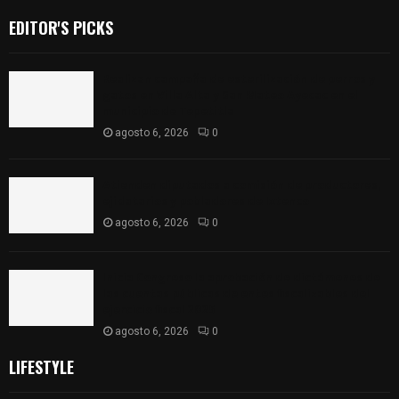
EDITOR'S PICKS
Realizan campaña de esterilización de perros y
gatos en Villa Alta y San Mateo Ayecac en el
municipio de Tepetitla
agosto 6, 2026
0
Atienden diputados a comisión de productores,
ejidatarios y pobladores de Ixtenco
agosto 6, 2026
0
Inicia Congreso la aprobación de dictámenes de
las cuentas públicas de entes fiscalizables del
ejercicio fiscal 2025
agosto 6, 2026
0
LIFESTYLE