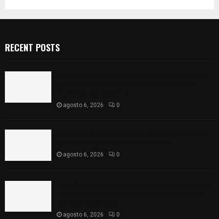
RECENT POSTS
Realizan campaña de esterilización de perros y
gatos en Villa Alta y San Mateo Ayecac en el
municipio de Tepetitla
agosto 6, 2026
0
Atienden diputados a comisión de productores,
ejidatarios y pobladores de Ixtenco
agosto 6, 2026
0
Inicia Congreso la aprobación de dictámenes de
las cuentas públicas de entes fiscalizables del
ejercicio fiscal 2025
agosto 6, 2026
0