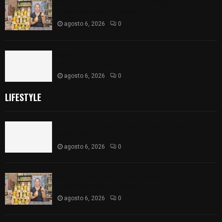
Sabor 100% tlaxcalteca: Conoce Guarda Frutz en
el Mercado de Artesanos
agosto 6, 2026
0
Caso Lorena Cuéllar: Estado exige rigor y fuentes
oficiales ante acusaciones sin sustento
agosto 6, 2026
0
LIFESTYLE
Vota ITE terna para elegir a persona Secretaria
Ejecutiva
agosto 6, 2026
0
Sabor 100% tlaxcalteca: Conoce Guarda Frutz en
el Mercado de Artesanos
agosto 6, 2026
0