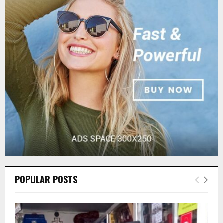
f
A
o
r
R
:
C
H
POPULAR POSTS