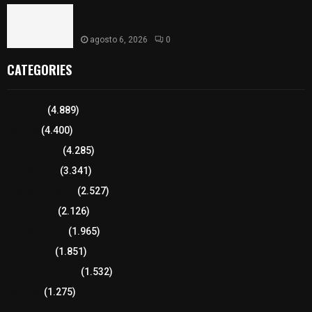
Caso Lorena Cuéllar: Estado exige rigor y fuentes
oficiales ante acusaciones sin sustento
agosto 6, 2026
0
CATEGORIES
Tlaxcala
(4.889)
Policía
(4.400)
8 columnas
(4.285)
Región Sur
(3.341)
Región Oriente
(2.527)
Educación
(2.126)
Lo más leído
(1.965)
Congreso
(1.851)
Tlaxcala Capital
(1.532)
Política
(1.275)