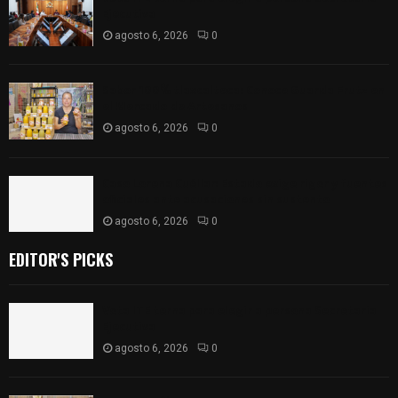
Ejecutiva
agosto 6, 2026
0
Sabor 100% tlaxcalteca: Conoce Guarda Frutz en
el Mercado de Artesanos
agosto 6, 2026
0
Caso Lorena Cuéllar: Estado exige rigor y fuentes
oficiales ante acusaciones sin sustento
agosto 6, 2026
0
EDITOR'S PICKS
Vota ITE terna para elegir a persona Secretaria
Ejecutiva
agosto 6, 2026
0