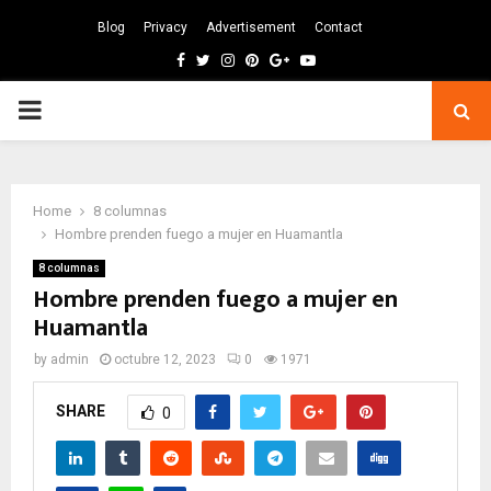
Blog
Privacy
Advertisement
Contact
Facebook
Twitter
Instagram
Pinterest
Google
Youtube
PRIMARY
MENU
Home
8 columnas
Hombre prenden fuego a mujer en Huamantla
8 columnas
Hombre prenden fuego a mujer en
Huamantla
by
admin
octubre 12, 2023
0
1971
SHARE
0