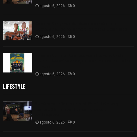
agosto 6, 2026
0
Declara Congreso del Estado aprobado el
Decreto 285 de reforma a la Constitución local
agosto 6, 2026
0
Huamantla facilita el acceso al concierto de
Grupo Liberación con ajuste en los costos de los
boletos
agosto 6, 2026
0
LIFESTYLE
Sembrando Vida plantará 65 mil árboles y
lanzará 50 mil semillas con drones en
Atltzayanca
agosto 6, 2026
0