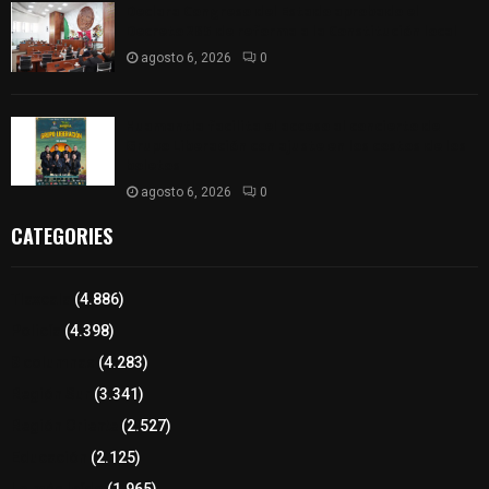
Declara Congreso del Estado aprobado el
Decreto 285 de reforma a la Constitución local
agosto 6, 2026
0
Huamantla facilita el acceso al concierto de
Grupo Liberación con ajuste en los costos de los
boletos
agosto 6, 2026
0
CATEGORIES
Tlaxcala
(4.886)
Policía
(4.398)
8 columnas
(4.283)
Región Sur
(3.341)
Región Oriente
(2.527)
Educación
(2.125)
Lo más leído
(1.965)