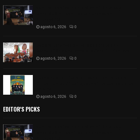
Sembrando Vida plantará 65 mil árboles y
lanzará 50 mil semillas con drones en
Atltzayanca
agosto 6, 2026
0
Declara Congreso del Estado aprobado el
Decreto 285 de reforma a la Constitución local
agosto 6, 2026
0
Huamantla facilita el acceso al concierto de
Grupo Liberación con ajuste en los costos de los
boletos
agosto 6, 2026
0
EDITOR'S PICKS
Sembrando Vida plantará 65 mil árboles y
lanzará 50 mil semillas con drones en
Atltzayanca