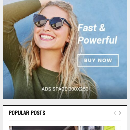
E
h
f
A
o
r
R
:
C
H
POPULAR POSTS