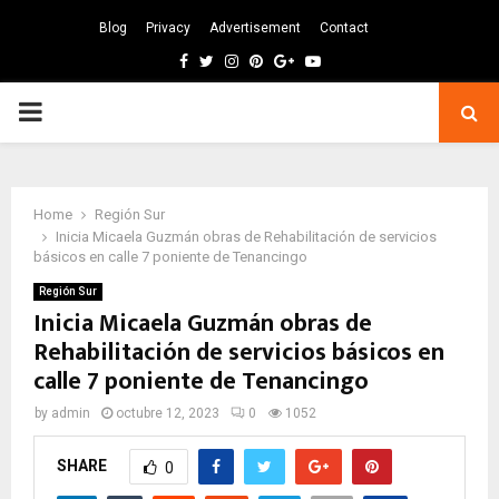
Blog
Privacy
Advertisement
Contact
Facebook
Twitter
Instagram
Pinterest
Google
Youtube
PRIMARY
MENU
Home
Región Sur
Inicia Micaela Guzmán obras de Rehabilitación de servicios
básicos en calle 7 poniente de Tenancingo
Región Sur
Inicia Micaela Guzmán obras de
Rehabilitación de servicios básicos en
calle 7 poniente de Tenancingo
by
admin
octubre 12, 2023
0
1052
SHARE
0