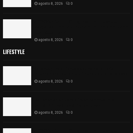
agosto 8, 2026
0
𝗔𝗣𝗥𝗢𝗕𝗔𝗗𝗔 | 𝗘𝗹 𝗖𝗼𝗻𝗴𝗿𝗲𝘀𝗼 𝗱𝗲 𝗧𝗹𝗮𝘅𝗰𝗮𝗹𝗮
𝗮𝘃𝗮𝗹𝗮 𝗹𝗮 𝗖𝘂𝗲𝗻𝘁𝗮 𝗣ú𝗯𝗹𝗶𝗰𝗮 𝟮𝟬𝟮𝟱 𝗱𝗲 𝗖𝗼𝗻𝘁𝗹𝗮 𝗱𝗲
𝗝𝘂𝗮𝗻 𝗖𝘂𝗮𝗺𝗮𝘁𝘇𝗶
agosto 8, 2026
0
LIFESTYLE
Sabores y tradiciones se suman a la feria
Internacional del Arte Efímero y de la Dalia 2026
agosto 8, 2026
0
Detienen en Apizaco a joven por presunta
portación ilegal de arma de fuego
agosto 8, 2026
0
𝗔𝗣𝗥𝗢𝗕𝗔𝗗𝗔 | 𝗘𝗹 𝗖𝗼𝗻𝗴𝗿𝗲𝘀𝗼 𝗱𝗲 𝗧𝗹𝗮𝘅𝗰𝗮𝗹𝗮