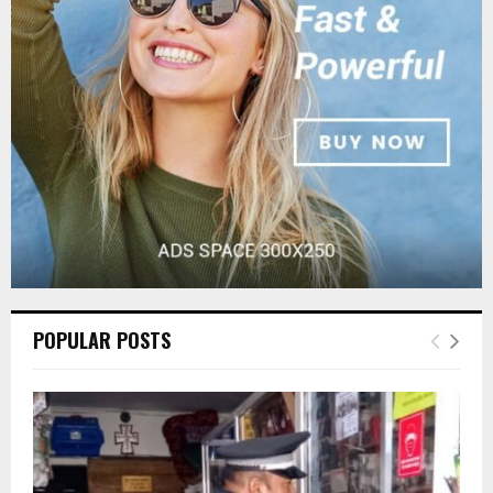
r
R
:
C
H
POPULAR POSTS