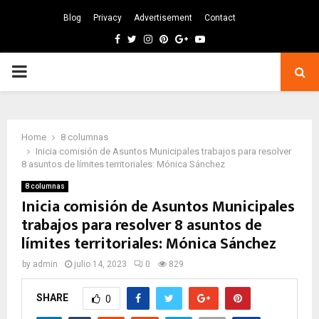
Blog
Privacy
Advertisement
Contact
Facebook
Twitter
Instagram
Pinterest
Google
Youtube
PRIMARY
MENU
Home
8 columnas
Inicia comisión de Asuntos Municipales trabajos para resolver
8 asuntos de límites territoriales: Mónica Sánchez
8 columnas
Inicia comisión de Asuntos Municipales
trabajos para resolver 8 asuntos de
límites territoriales: Mónica Sánchez
by
admin
julio 14, 2023
0
829
SHARE
0