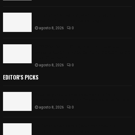
Detienen en Apizaco a joven por presunta
portación ilegal de arma de fuego
agosto 8, 2026
0
𝗔𝗣𝗥𝗢𝗕𝗔𝗗𝗔 | 𝗘𝗹 𝗖𝗼𝗻𝗴𝗿𝗲𝘀𝗼 𝗱𝗲 𝗧𝗹𝗮𝘅𝗰𝗮𝗹𝗮
𝗮𝘃𝗮𝗹𝗮 𝗹𝗮 𝗖𝘂𝗲𝗻𝘁𝗮 𝗣ú𝗯𝗹𝗶𝗰𝗮 𝟮𝟬𝟮𝟱 𝗱𝗲 𝗖𝗼𝗻𝘁𝗹𝗮 𝗱𝗲
𝗝𝘂𝗮𝗻 𝗖𝘂𝗮𝗺𝗮𝘁𝘇𝗶
agosto 8, 2026
0
EDITOR'S PICKS
Sabores y tradiciones se suman a la feria
Internacional del Arte Efímero y de la Dalia 2026
agosto 8, 2026
0
Detienen en Apizaco a joven por presunta
portación ilegal de arma de fuego