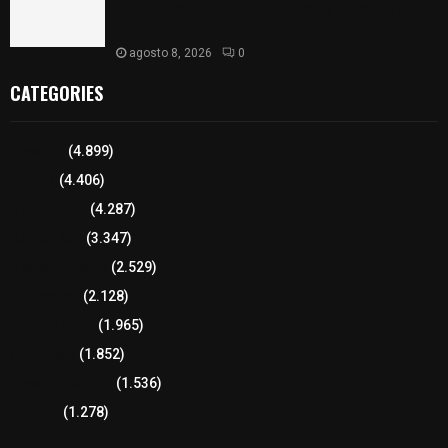
𝗮𝘃𝗮𝗹𝗮 𝗹𝗮 𝗖𝘂𝗲𝗻𝘁𝗮 𝗣ú𝗯𝗹𝗶𝗰𝗮 𝟮𝟬𝟮𝟱 𝗱𝗲 𝗖𝗼𝗻𝘁𝗹𝗮 𝗱𝗲
𝗝𝘂𝗮𝗻 𝗖𝘂𝗮𝗺𝗮𝘁𝘇𝗶
agosto 8, 2026
0
CATEGORIES
Tlaxcala
(4.899)
Policía
(4.406)
8 columnas
(4.287)
Región Sur
(3.347)
Región Oriente
(2.529)
Educación
(2.128)
Lo más leído
(1.965)
Congreso
(1.852)
Tlaxcala Capital
(1.536)
Política
(1.278)