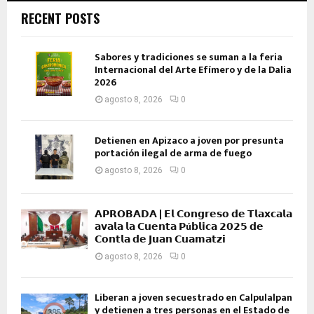
RECENT POSTS
Sabores y tradiciones se suman a la feria
Internacional del Arte Efímero y de la Dalia
2026
agosto 8, 2026
0
Detienen en Apizaco a joven por presunta
portación ilegal de arma de fuego
agosto 8, 2026
0
𝗔𝗣𝗥𝗢𝗕𝗔𝗗𝗔 | 𝗘𝗹 𝗖𝗼𝗻𝗴𝗿𝗲𝘀𝗼 𝗱𝗲 𝗧𝗹𝗮𝘅𝗰𝗮𝗹𝗮
𝗮𝘃𝗮𝗹𝗮 𝗹𝗮 𝗖𝘂𝗲𝗻𝘁𝗮 𝗣ú𝗯𝗹𝗶𝗰𝗮 𝟮𝟬𝟮𝟱 𝗱𝗲
𝗖𝗼𝗻𝘁𝗹𝗮 𝗱𝗲 𝗝𝘂𝗮𝗻 𝗖𝘂𝗮𝗺𝗮𝘁𝘇𝗶
agosto 8, 2026
0
Liberan a joven secuestrado en Calpulalpan
y detienen a tres personas en el Estado de