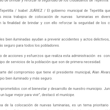
dad de brindar y reforzar la seguridad de los ciudadanos de Tepetitla.
epetitla / Isabel JUÁREZ / El gobierno municipal de Tepetitla qu
as inicia trabajos de colocación de nuevas luminarias en divers
n la finalidad de brindar y con ello reforzar la seguridad de los 
lles bien iluminadas ayudan a prevenir accidentes y actos delictivos
s seguro para todos los pobladores.
po de acciones y esfuerzos que realiza esta administración es con l
ipo de servicios de la población que son de primera necesidad.
rte del compromiso que tiene el presidente municipal, Alan Alvar
pio bien iluminado y más seguro.
rometidos con el bienestar y desarrollo de nuestro municipio. Ju
n lugar mejor para vivir”, destacó el munícipe.
a de la colocación de nuevas luminarias, es un tema prioritario