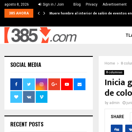
agosto 8, 2026
Sign in / Join
Blog
Privacy
Advertisement
Muere hombre al interior de salón de eventos e
385 AHORA
TL
SOCIAL MEDIA
Home
8 col
8 columnas
Inicia 
de col
by
admin
jun
SHARE
RECENT POSTS