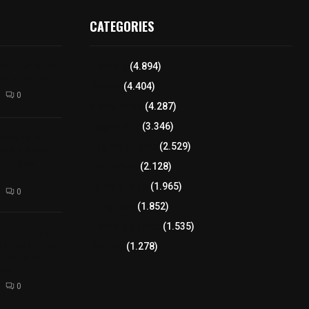
CATEGORIES
l interior de
Tlaxcala
(4.894)
os en Apizaco
Policía
(4.404)
0
8 columnas
(4.287)
Región Sur
(3.346)
camioneta
Región Oriente
(2.529)
tera México-
altura de
Educación
(2.128)
Lo más leído
(1.965)
0
Congreso
(1.852)
Tlaxcala Capital
(1.535)
 funciones a
autempan tras
Política
(1.278)
 redes por
rno
0