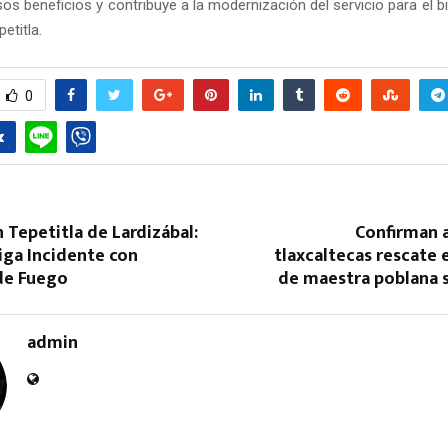
os beneficios y contribuye a la modernización del servicio para el b
etitla.
0
Reply
Retweet
Favorite
Reply
R
 Tepetitla de Lardizábal:
Confirman 
iga Incidente con
tlaxcaltecas rescate 
de Fuego
de maestra poblana 
admin