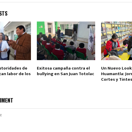
STS
toridades de
Exitosa campaña contra el
Un Nuevo Look
n labor de los
bullying en San Juan Totolac
Huamantla: Jor
Cortes y Tinte
MMENT