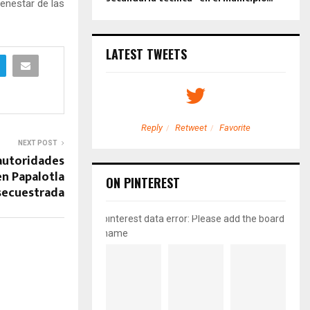
ienestar de las
LATEST TWEETS
etweet
Favorite
Reply
Retweet
Favorite
NEXT POST
autoridades
en Papalotla
ON PINTEREST
secuestrada
pinterest data error: Please add the board
name