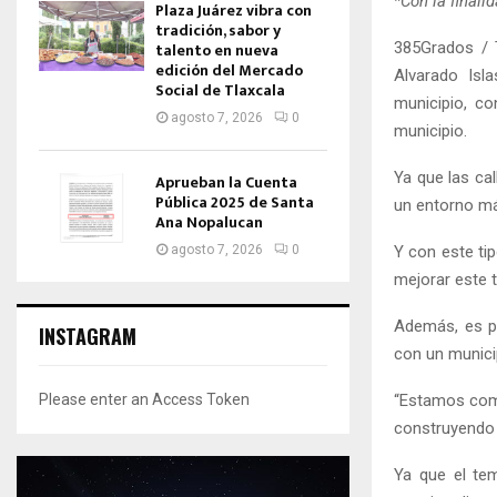
*Con la finali
Plaza Juárez vibra con
tradición, sabor y
385Grados / T
talento en nueva
edición del Mercado
Alvarado Isl
Social de Tlaxcala
municipio, co
agosto 7, 2026
0
municipio.
Ya que las ca
Aprueban la Cuenta
Pública 2025 de Santa
un entorno má
Ana Nopalucan
Y con este ti
agosto 7, 2026
0
mejorar este t
Además, es pa
INSTAGRAM
con un munici
“Estamos comp
Please enter an Access Token
construyendo u
Ya que el tem