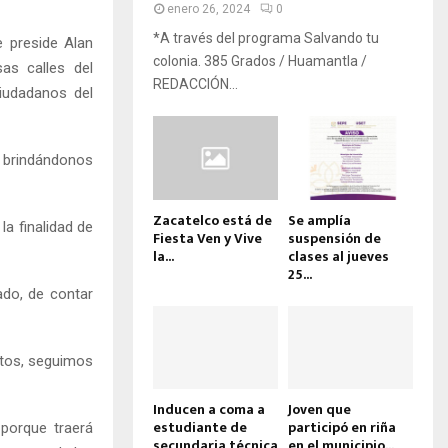
enero 26, 2024
0
*A través del programa Salvando tu
e preside Alan
colonia. 385 Grados / Huamantla /
as calles del
REDACCIÓN...
ciudadanos del
, brindándonos
Zacatelco está de
Se amplía
a finalidad de
Fiesta Ven y Vive
suspensión de
la...
clases al jueves
25...
ado, de contar
ntos, seguimos
Inducen a coma a
Joven que
estudiante de
participó en riña
 porque traerá
secundaria técnica
en el municipio...