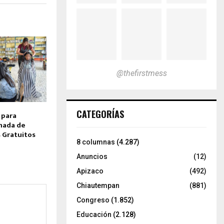
@thefirstmess
CATEGORÍAS
 para
nada de
s Gratuitos
8 columnas
(4.287)
Anuncios
(12)
Apizaco
(492)
Chiautempan
(881)
Congreso
(1.852)
Educación
(2.128)