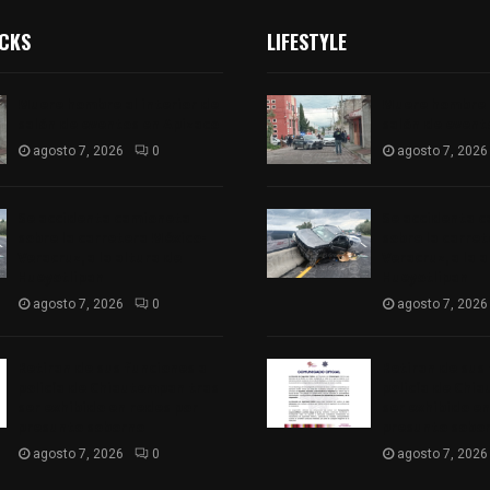
ICKS
LIFESTYLE
Muere hombre al interior de
Muere hombre a
salón de eventos en Apizaco
salón de event
agosto 7, 2026
0
agosto 7, 2026
Se accidenta camioneta
Se accidenta 
sobre la carretera México-
sobre la carre
Veracruz, a la altura de
Veracruz, a la 
Hueyotlipan
Hueyotlipan
agosto 7, 2026
0
agosto 7, 2026
Retiran de sus funciones a
Retiran de sus
policía de Chiautempan tras
policía de Chi
ser exhibido en redes por
ser exhibido en
presunto soborno
presunto sobo
agosto 7, 2026
0
agosto 7, 2026