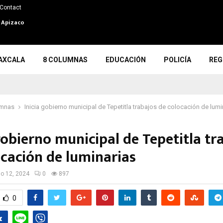
Contact
n Apizaco
AXCALA
8 COLUMNAS
EDUCACIÓN
POLICÍA
REG
umnas
Inicia gobierno municipal de Tepetitla trabajos de colocación de lumi
gobierno municipal de Tepetitla tr
ocación de luminarias
io 12, 2024
0
897
0