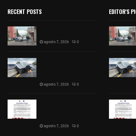
RECENT POSTS
EDITOR'S P
Muere hombre al interior de
salón de eventos en Apizaco
agosto 7, 2026
0
Se accidenta camioneta
sobre la carretera México-
Veracruz, a la altura de
Hueyotlipan
agosto 7, 2026
0
Retiran de sus funciones a
policía de Chiautempan tras
ser exhibido en redes por
presunto soborno
agosto 7, 2026
0