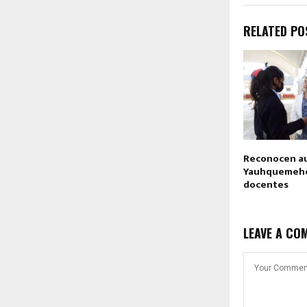
RELATED PO
Reconocen au
Yauhquemehca
docentes
LEAVE A CO