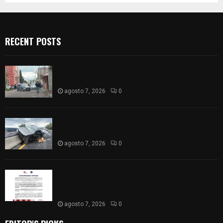
RECENT POSTS
Muere hombre al interior de salón de eventos en
Apizaco
agosto 7, 2026
0
Se accidenta camioneta sobre la carretera
México-Veracruz, a la altura de Hueyotlipan
agosto 7, 2026
0
Retiran de sus funciones a policía de
Chiautempan tras ser exhibido en redes por
presunto soborno
agosto 7, 2026
0