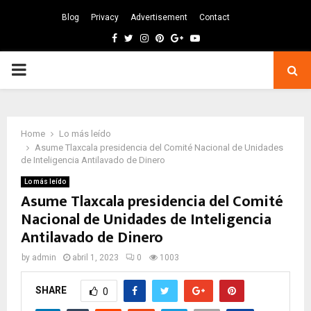
Blog
Privacy
Advertisement
Contact
Facebook
Twitter
Instagram
Pinterest
Google
Youtube
PRIMARY
MENU
Home
Lo más leído
Asume Tlaxcala presidencia del Comité Nacional de Unidades
de Inteligencia Antilavado de Dinero
Lo más leído
Asume Tlaxcala presidencia del Comité
Nacional de Unidades de Inteligencia
Antilavado de Dinero
by
admin
abril 1, 2023
0
1003
SHARE
0