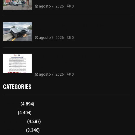
agosto 7, 2026
0
Se accidenta camioneta sobre la carretera
México-Veracruz, a la altura de Hueyotlipan
agosto 7, 2026
0
Retiran de sus funciones a policía de
Chiautempan tras ser exhibido en redes por
presunto soborno
agosto 7, 2026
0
CATEGORIES
Tlaxcala
(4.894)
Policía
(4.404)
8 columnas
(4.287)
Región Sur
(3.346)