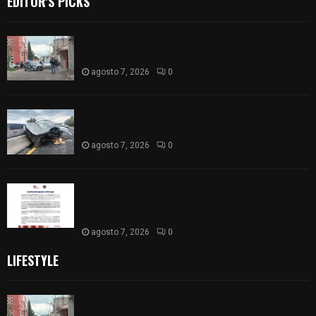
EDITOR'S PICKS
Muere hombre al interior de salón de eventos en
Apizaco
agosto 7, 2026
0
Se accidenta camioneta sobre la carretera
México-Veracruz, a la altura de Hueyotlipan
agosto 7, 2026
0
Retiran de sus funciones a policía de
Chiautempan tras ser exhibido en redes por
presunto soborno
agosto 7, 2026
0
LIFESTYLE
Muere hombre al interior de salón de eventos en
Apizaco