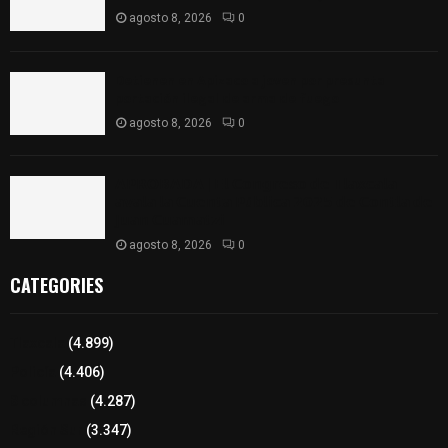
agosto 8, 2026
0
Detienen en Apizaco a joven por presunta
portación ilegal de arma de fuego
agosto 8, 2026
0
𝗔𝗣𝗥𝗢𝗕𝗔𝗗𝗔 | 𝗘𝗹 𝗖𝗼𝗻𝗴𝗿𝗲𝘀𝗼 𝗱𝗲 𝗧𝗹𝗮𝘅𝗰𝗮𝗹𝗮
𝗮𝘃𝗮𝗹𝗮 𝗹𝗮 𝗖𝘂𝗲𝗻𝘁𝗮 𝗣ú𝗯𝗹𝗶𝗰𝗮 𝟮𝟬𝟮𝟱 𝗱𝗲 𝗖𝗼𝗻𝘁𝗹𝗮 𝗱𝗲
𝗝𝘂𝗮𝗻 𝗖𝘂𝗮𝗺𝗮𝘁𝘇𝗶
agosto 8, 2026
0
CATEGORIES
Tlaxcala
(4.899)
Policía
(4.406)
8 columnas
(4.287)
Región Sur
(3.347)