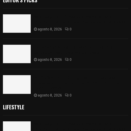
Sabores y tradiciones se suman a la feria
Internacional del Arte Efímero y de la Dalia 2026
agosto 8, 2026
0
Detienen en Apizaco a joven por presunta
portación ilegal de arma de fuego
agosto 8, 2026
0
𝗔𝗣𝗥𝗢𝗕𝗔𝗗𝗔 | 𝗘𝗹 𝗖𝗼𝗻𝗴𝗿𝗲𝘀𝗼 𝗱𝗲 𝗧𝗹𝗮𝘅𝗰𝗮𝗹𝗮
𝗮𝘃𝗮𝗹𝗮 𝗹𝗮 𝗖𝘂𝗲𝗻𝘁𝗮 𝗣ú𝗯𝗹𝗶𝗰𝗮 𝟮𝟬𝟮𝟱 𝗱𝗲 𝗖𝗼𝗻𝘁𝗹𝗮 𝗱𝗲
𝗝𝘂𝗮𝗻 𝗖𝘂𝗮𝗺𝗮𝘁𝘇𝗶
agosto 8, 2026
0
LIFESTYLE
Sabores y tradiciones se suman a la feria
Internacional del Arte Efímero y de la Dalia 2026