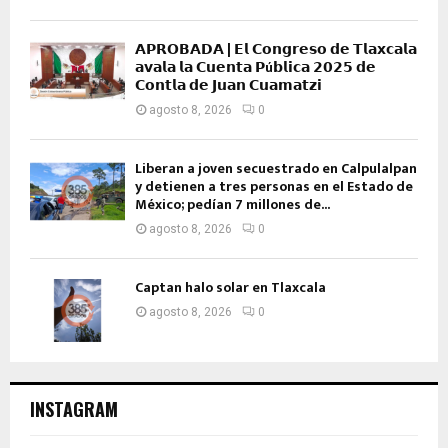
𝗔𝗣𝗥𝗢𝗕𝗔𝗗𝗔 | 𝗘𝗹 𝗖𝗼𝗻𝗴𝗿𝗲𝘀𝗼 𝗱𝗲 𝗧𝗹𝗮𝘅𝗰𝗮𝗹𝗮
𝗮𝘃𝗮𝗹𝗮 𝗹𝗮 𝗖𝘂𝗲𝗻𝘁𝗮 𝗣ú𝗯𝗹𝗶𝗰𝗮 𝟮𝟬𝟮𝟱 𝗱𝗲
𝗖𝗼𝗻𝘁𝗹𝗮 𝗱𝗲 𝗝𝘂𝗮𝗻 𝗖𝘂𝗮𝗺𝗮𝘁𝘇𝗶
agosto 8, 2026
0
Liberan a joven secuestrado en Calpulalpan
y detienen a tres personas en el Estado de
México; pedían 7 millones de...
agosto 8, 2026
0
Captan halo solar en Tlaxcala
agosto 8, 2026
0
INSTAGRAM