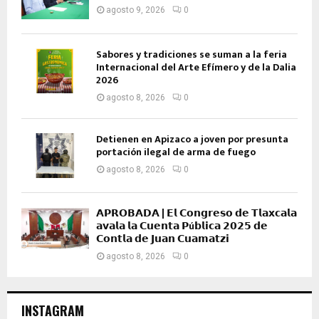
agosto 9, 2026
0
Sabores y tradiciones se suman a la feria
Internacional del Arte Efímero y de la Dalia
2026
agosto 8, 2026
0
Detienen en Apizaco a joven por presunta
portación ilegal de arma de fuego
agosto 8, 2026
0
𝗔𝗣𝗥𝗢𝗕𝗔𝗗𝗔 | 𝗘𝗹 𝗖𝗼𝗻𝗴𝗿𝗲𝘀𝗼 𝗱𝗲 𝗧𝗹𝗮𝘅𝗰𝗮𝗹𝗮
𝗮𝘃𝗮𝗹𝗮 𝗹𝗮 𝗖𝘂𝗲𝗻𝘁𝗮 𝗣ú𝗯𝗹𝗶𝗰𝗮 𝟮𝟬𝟮𝟱 𝗱𝗲
𝗖𝗼𝗻𝘁𝗹𝗮 𝗱𝗲 𝗝𝘂𝗮𝗻 𝗖𝘂𝗮𝗺𝗮𝘁𝘇𝗶
agosto 8, 2026
0
INSTAGRAM