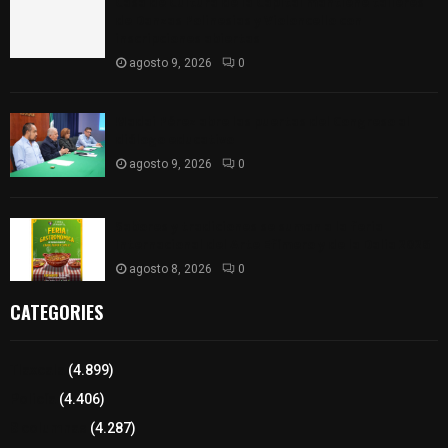
Casa de Cultura de la Capital mantiene talleres
de Danzas Polinesias y Violoncello con
inscripciones abiertas
agosto 9, 2026
0
Madai Pérez abre las puertas del Congreso al
diálogo educativo
agosto 9, 2026
0
Sabores y tradiciones se suman a la feria
Internacional del Arte Efímero y de la Dalia 2026
agosto 8, 2026
0
CATEGORIES
Tlaxcala
(4.899)
Policía
(4.406)
8 columnas
(4.287)