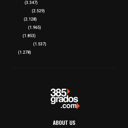
Región Sur
(3.347)
Región Oriente
(2.529)
Educación
(2.128)
Lo más leído
(1.965)
Congreso
(1.853)
Tlaxcala Capital
(1.537)
Política
(1.278)
ABOUT US