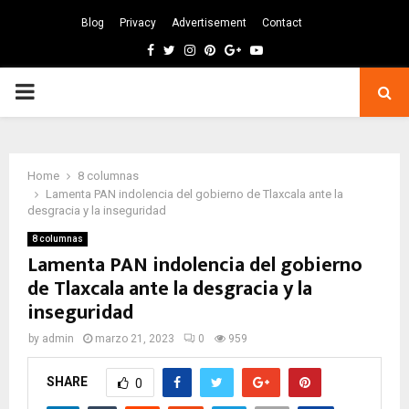
Blog
Privacy
Advertisement
Contact
Facebook
Twitter
Instagram
Pinterest
Google
Youtube
PRIMARY
MENU
Home
8 columnas
Lamenta PAN indolencia del gobierno de Tlaxcala ante la
desgracia y la inseguridad
8 columnas
Lamenta PAN indolencia del gobierno
de Tlaxcala ante la desgracia y la
inseguridad
by
admin
marzo 21, 2023
0
959
SHARE
0