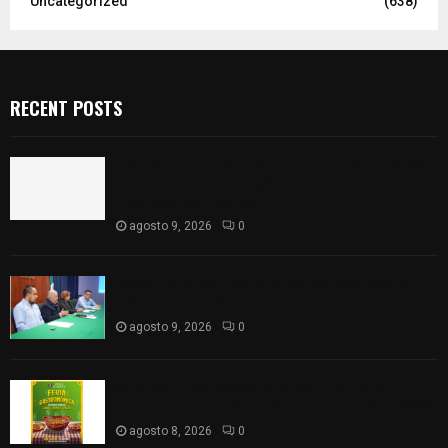
Uncategorized
(638)
RECENT POSTS
Casa de Cultura de la Capital mantiene talleres
de Danzas Polinesias y Violoncello con
inscripciones abiertas
agosto 9, 2026
0
Madai Pérez abre las puertas del Congreso al
diálogo educativo
agosto 9, 2026
0
Sabores y tradiciones se suman a la feria
Internacional del Arte Efímero y de la Dalia 2026
agosto 8, 2026
0