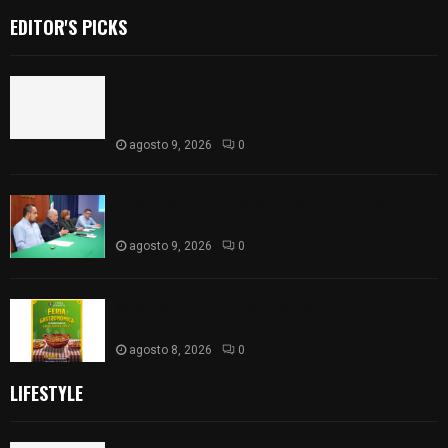
EDITOR'S PICKS
Casa de Cultura de la Capital mantiene talleres
de Danzas Polinesias y Violoncello con
inscripciones abiertas
agosto 9, 2026
0
Madai Pérez abre las puertas del Congreso al
diálogo educativo
agosto 9, 2026
0
Sabores y tradiciones se suman a la feria
Internacional del Arte Efímero y de la Dalia 2026
agosto 8, 2026
0
LIFESTYLE