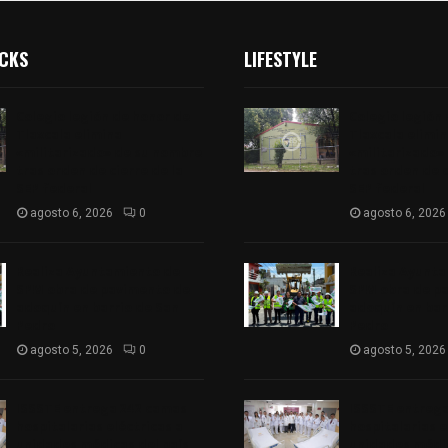
ICKS
LIFESTYLE
Colegio legión de honor de
Colegio legión
Tlaxcala elimina
Tlaxcala elimi
«militarizado» de su nombre
«militarizado»
tras orden de cierre de la
tras orden de c
SEP federal
SEP federal
agosto 6, 2026
0
agosto 6, 2026
Realiza Ayuntamiento de
Realiza Ayunt
SPM obra de pavimento de
SPM obra de p
adoquín en barrio de San
adoquín en bar
Pedro
Pedro
agosto 5, 2026
0
agosto 5, 2026
ISSSTE entrega 242 camas
ISSSTE entreg
hospitalarias eléctricas a
hospitalarias e
unidades médicas del país
unidades médic