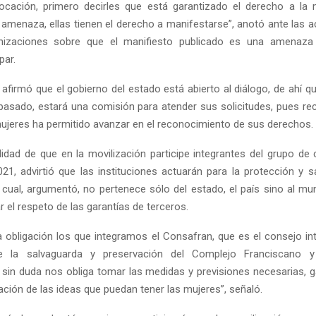
cación, primero decirles que está garantizado el derecho a la 
 amenaza, ellas tienen el derecho a manifestarse”, anotó ante las 
nizaciones sobre que el manifiesto publicado es una amenaza
par.
 afirmó que el gobierno del estado está abierto al diálogo, de ahí q
asado, estará una comisión para atender sus solicitudes, pues re
mujeres ha permitido avanzar en el reconocimiento de sus derechos.
ilidad de que en la movilización participe integrantes del grupo d
21, advirtió que las instituciones actuarán para la protección y s
l cual, argumentó, no pertenece sólo del estado, el país sino al m
r el respeto de las garantías de terceros.
obligación los que integramos el Consafran, que es el consejo inte
e la salvaguarda y preservación del Complejo Franciscano 
in duda nos obliga tomar las medidas y previsiones necesarias, g
ación de las ideas que puedan tener las mujeres”, señaló.