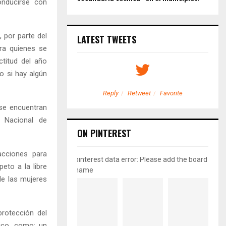
onducirse con
 por parte del
LATEST TWEETS
ara quienes se
ctitud del año
o si hay algún
etweet
Favorite
Reply
Retweet
Favorite
 se encuentran
o Nacional de
ON PINTEREST
acciones para
pinterest data error: Please add the board
eto a la libre
name
de las mujeres
protección del
lico, como: un