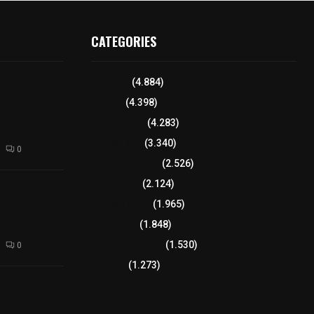
CATEGORIES
 de honor de
Tlaxcala
(4.884)
na
Policía
(4.398)
 de su nombre
ierre de la
8 columnas
(4.283)
Región Sur
(3.340)
0
Región Oriente
(2.526)
Educación
(2.124)
amiento de
avimento de
Lo más leído
(1.965)
rio de San
Congreso
(1.848)
Tlaxcala Capital
(1.530)
0
Política
(1.273)
a 242 camas
léctricas a
as del país