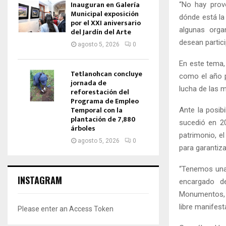
Inauguran en Galería
“No hay provo
Municipal exposición
dónde está la
por el XXI aniversario
algunas orga
del Jardín del Arte
desean partici
agosto 5, 2026
0
En este tema,
Tetlanohcan concluye
como el año p
jornada de
lucha de las 
reforestación del
Programa de Empleo
Temporal con la
Ante la posib
plantación de 7,880
sucedió en 20
árboles
patrimonio, e
agosto 5, 2026
0
para garantiza
“Tenemos una 
INSTAGRAM
encargado d
Monumentos, s
libre manifest
Please enter an Access Token