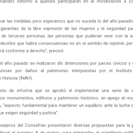
nández exhortó a quienes participarán en la movilización a c
r las medidas, pero esperamos que no suceda lo del año pasado,
garantías de la libre expresión de las mujeres y la seguridad p
 de terceras personas…las personas que pudieran venir con la a
decirles que habrá consecuencias no en el sentido de reprimir, per
rá conforme a derecho”, precisó.
Reply
Retweet
Favorite
Reply
R
l año pasado se realizaron dls detenciones por jueces cívicos y
uncias por daños al patrimonio interpuestas por el Institut
 Historia (INAH).
esto de informa que se aprobó el implementar una serie de 
los monumentos, edificios y patrimonio histórico, en apego al resp
, “aspecto fundamental para mantener un equilibrio ante la lucha 
ue exigen seguridad y justicia”.
sejeros del Consafran presentaron diversas propuestas para la 
ltural el próximo 8 de marzo; para integrarlas al manifiesto púb