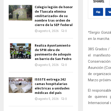
SHARE
Colegio legión de honor
de Tlaxcala elimina
«militarizado» de su
nombre tras orden de
cierre de la SEP federal
agosto 6, 2026
0
*Sergio Gonzá
en la marcha
Realiza Ayuntamiento
385 Grados / 
de SPM obra de
pavimento de adoquín
el manifiesto
en barrio de San Pedro
Conservación
agosto 5, 2026
0
Asunción (Co
de organizaci
ISSSTE entrega 242
Marzo próxim
camas hospitalarias
eléctricas a unidades
El responsable
médicas del país
de quienes p
agosto 5, 2026
0
Internacional