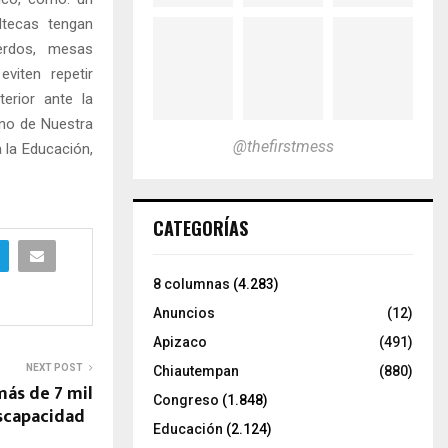
ltecas tengan
uerdos, mesas
viten repetir
terior ante la
ano de Nuestra
@thefirstmess
 la Educación,
CATEGORÍAS
8 columnas
(4.283)
Anuncios
(12)
Apizaco
(491)
NEXT POST
Chiautempan
(880)
más de 7 mil
Congreso
(1.848)
iscapacidad
Educación
(2.124)