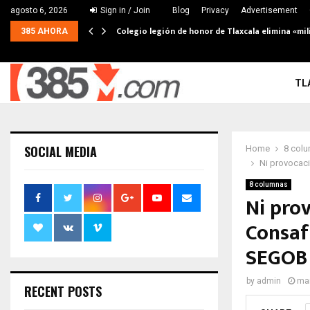
agosto 6, 2026
Sign in / Join
Blog
Privacy
Advertisement
Colegio legión de honor de Tlaxcala elimina «mil
385 AHORA
TL
SOCIAL MEDIA
Home
8 col
Ni provocac
8 columnas
Ni pro
Consaf
SEGOB
by
admin
mar
RECENT POSTS