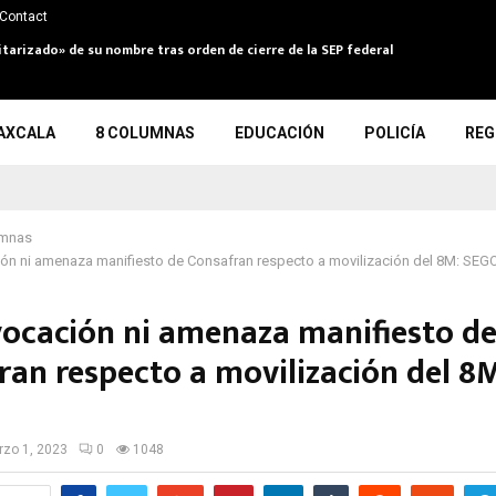
Contact
itarizado» de su nombre tras orden de cierre de la SEP federal
AXCALA
8 COLUMNAS
EDUCACIÓN
POLICÍA
REG
umnas
ión ni amenaza manifiesto de Consafran respecto a movilización del 8M: SEG
vocación ni amenaza manifiesto d
ran respecto a movilización del 8
zo 1, 2023
0
1048