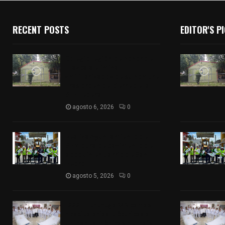
RECENT POSTS
EDITOR'S P
Colegio legión de honor de
Tlaxcala elimina
«militarizado» de su nombre
tras orden de cierre de la
SEP federal
agosto 6, 2026
0
Realiza Ayuntamiento de
SPM obra de pavimento de
adoquín en barrio de San
Pedro
agosto 5, 2026
0
ISSSTE entrega 242 camas
hospitalarias eléctricas a
unidades médicas del país