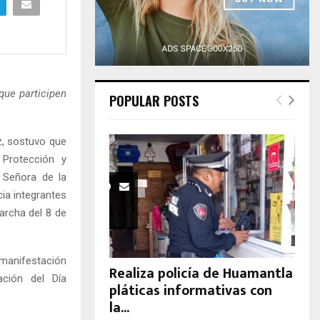
H
que participen
POPULAR POSTS
z, sostuvo que
, Protección y
 Señora de la
a integrantes
archa del 8 de
e manifestación
Realiza policía de Huamantla
ación del Día
pláticas informativas con
la...