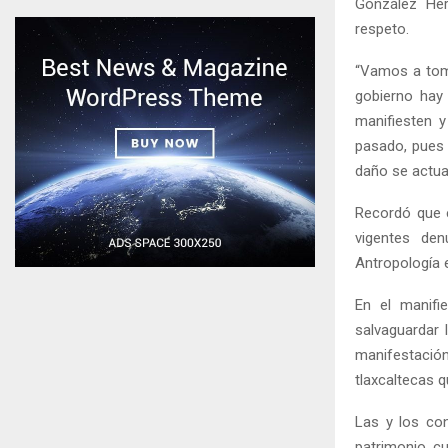
González Her
respeto.
“Vamos a toma
gobierno hay 
manifiesten y
pasado, pues 
daño se actua
Recordó que e
vigentes den
Antropología e
En el manifi
salvaguardar 
manifestación
tlaxcaltecas q
Las y los con
patrimonio cu