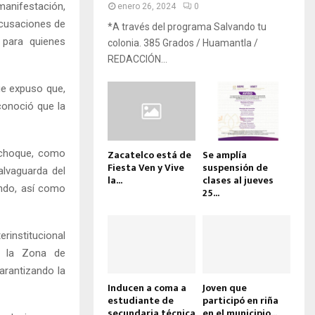
manifestación,
enero 26, 2024
0
acusaciones de
*A través del programa Salvando tu
 para quienes
colonia. 385 Grados / Huamantla /
REDACCIÓN...
ue expuso que,
conoció que la
e choque, como
Zacatelco está de
Se amplía
Fiesta Ven y Vive
suspensión de
alvaguarda del
la...
clases al jueves
undo, así como
25...
rinstitucional
y la Zona de
arantizando la
Inducen a coma a
Joven que
estudiante de
participó en riña
secundaria técnica
en el municipio...