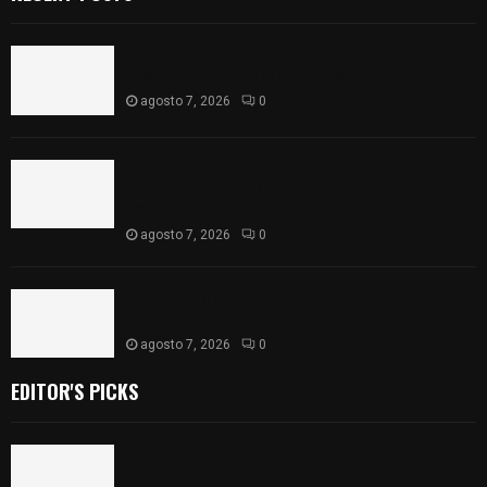
Se accidenta camioneta sobre la carretera
México-Veracruz, a la altura de Hueyotlipan
agosto 7, 2026
0
Retiran de sus funciones a policía de
Chiautempan tras ser exhibido en redes por
presunto soborno
agosto 7, 2026
0
Aprueban la Cuenta Pública 2025 de Santa Ana
Nopalucan
agosto 7, 2026
0
EDITOR'S PICKS
Se accidenta camioneta sobre la carretera
México-Veracruz, a la altura de Hueyotlipan