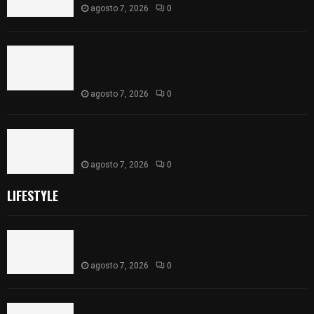
agosto 7, 2026
0
Retiran de sus funciones a policía de
Chiautempan tras ser exhibido en redes por
presunto soborno
agosto 7, 2026
0
Aprueban la Cuenta Pública 2025 de Santa Ana
Nopalucan
agosto 7, 2026
0
LIFESTYLE
Se accidenta camioneta sobre la carretera
México-Veracruz, a la altura de Hueyotlipan
agosto 7, 2026
0
Retiran de sus funciones a policía de