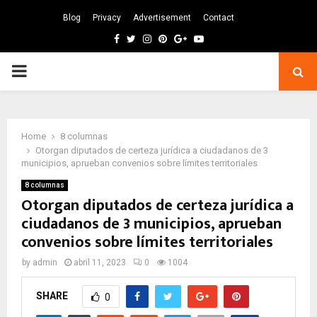
Blog
Privacy
Advertisement
Contact
Facebook
Twitter
Instagram
Pinterest
Google
Youtube
PRIMARY
MENU
Home
8 columnas
Otorgan diputados de certeza jurídica a ciudadanos de 3
municipios, aprueban convenios sobre límites territoriales
8 columnas
Otorgan diputados de certeza jurídica a
ciudadanos de 3 municipios, aprueban
convenios sobre límites territoriales
by
admin
abril 11, 2023
0
1004
SHARE
0