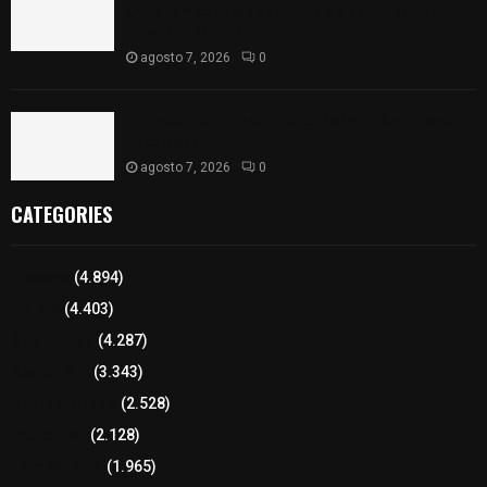
Chiautempan tras ser exhibido en redes por
presunto soborno
agosto 7, 2026
0
Aprueban la Cuenta Pública 2025 de Santa Ana
Nopalucan
agosto 7, 2026
0
CATEGORIES
Tlaxcala
(4.894)
Policía
(4.403)
8 columnas
(4.287)
Región Sur
(3.343)
Región Oriente
(2.528)
Educación
(2.128)
Lo más leído
(1.965)