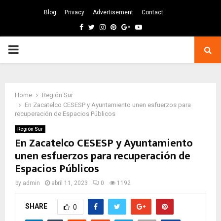
Blog
Privacy
Advertisement
Contact
Facebook
Twitter
Instagram
Pinterest
Google
Youtube
PRIMARY
MENU
Home
Región Sur
En Zacatelco CESESP y Ayuntamiento unen esfuerzos para
recuperación de Espacios Públicos
Región Sur
En Zacatelco CESESP y Ayuntamiento
unen esfuerzos para recuperación de
Espacios Públicos
by
admin
abril 11, 2023
0
1192
SHARE
0