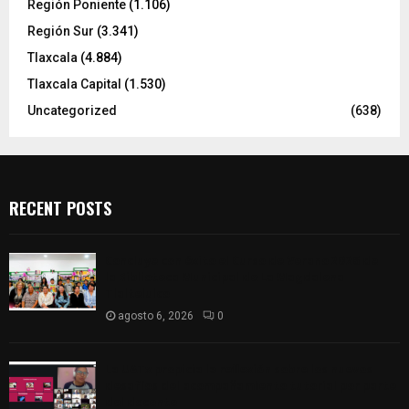
Región Poniente
(1.106)
Región Sur
(3.341)
Tlaxcala
(4.884)
Tlaxcala Capital
(1.530)
Uncategorized
(638)
RECENT POSTS
Concluye con éxito el Curso de Verano 2026 de
la Biblioteca Municipal de La Magdalena
Tlaltelulco
agosto 6, 2026
0
La UATx propicia la reflexión sobre los nuevos
desafíos del acompañamiento tutorial por parte
del docente