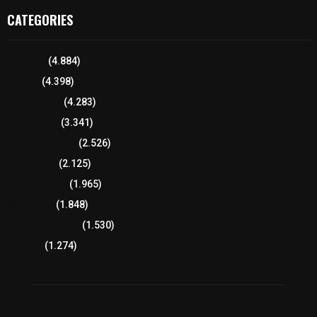
CATEGORIES
Tlaxcala
(4.884)
Policía
(4.398)
8 columnas
(4.283)
Región Sur
(3.341)
Región Oriente
(2.526)
Educación
(2.125)
Lo más leído
(1.965)
Congreso
(1.848)
Tlaxcala Capital
(1.530)
Política
(1.274)