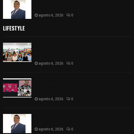
Del comercio a la política: José Víctor Rendón
busca un cambio para Zitlaltepec
agosto 6, 2026
0
LIFESTYLE
Concluye con éxito el Curso de Verano 2026 de
la Biblioteca Municipal de La Magdalena
Tlaltelulco
agosto 6, 2026
0
La UATx propicia la reflexión sobre los nuevos
desafíos del acompañamiento tutorial por parte
del docente
agosto 6, 2026
0
Del comercio a la política: José Víctor Rendón
busca un cambio para Zitlaltepec
agosto 6, 2026
0