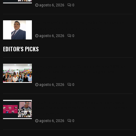
agosto 6, 2026
0
Del comercio a la política: José Víctor Rendón
busca un cambio para Zitlaltepec
agosto 6, 2026
0
EDITOR'S PICKS
Concluye con éxito el Curso de Verano 2026 de
la Biblioteca Municipal de La Magdalena
Tlaltelulco
agosto 6, 2026
0
La UATx propicia la reflexión sobre los nuevos
desafíos del acompañamiento tutorial por parte
del docente
agosto 6, 2026
0