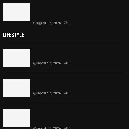
Retiran de sus funciones a policía de
Chiautempan tras ser exhibido en redes por
presunto soborno
agosto 7, 2026
0
LIFESTYLE
Muere hombre al interior de salón de eventos en
Apizaco
agosto 7, 2026
0
Se accidenta camioneta sobre la carretera
México-Veracruz, a la altura de Hueyotlipan
agosto 7, 2026
0
Retiran de sus funciones a policía de
Chiautempan tras ser exhibido en redes por
presunto soborno
agosto 7, 2026
0