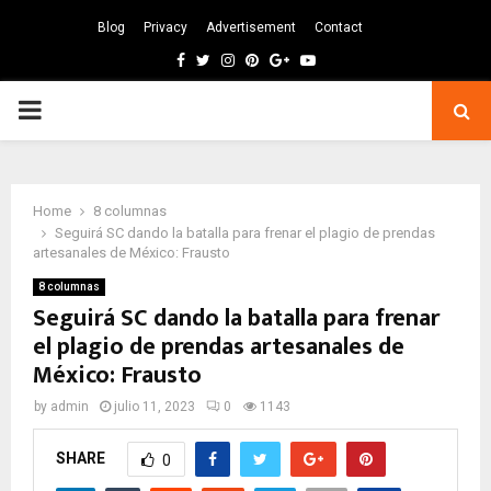
Blog
Privacy
Advertisement
Contact
Facebook
Twitter
Instagram
Pinterest
Google
Youtube
PRIMARY
MENU
Home
8 columnas
Seguirá SC dando la batalla para frenar el plagio de prendas
artesanales de México: Frausto
8 columnas
Seguirá SC dando la batalla para frenar
el plagio de prendas artesanales de
México: Frausto
by
admin
julio 11, 2023
0
1143
SHARE
0