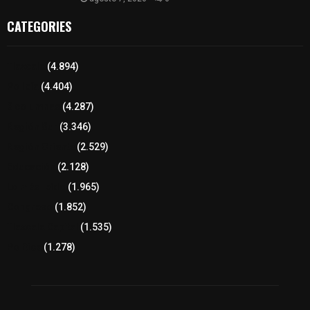
CATEGORIES
Tlaxcala
(4.894)
Policía
(4.404)
8 columnas
(4.287)
Región Sur
(3.346)
Región Oriente
(2.529)
Educación
(2.128)
Lo más leído
(1.965)
Congreso
(1.852)
Tlaxcala Capital
(1.535)
Política
(1.278)