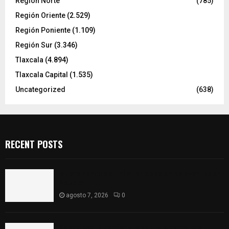
Región Norte
(785)
Región Oriente
(2.529)
Región Poniente
(1.109)
Región Sur
(3.346)
Tlaxcala
(4.894)
Tlaxcala Capital
(1.535)
Uncategorized
(638)
RECENT POSTS
Muere hombre al interior de salón de eventos en
Apizaco
agosto 7, 2026
0
Se accidenta camioneta sobre la carretera