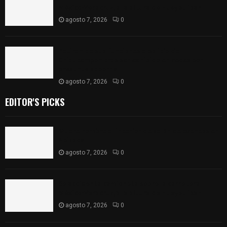
México-Veracruz, a la altura de Hueyotlipan
agosto 7, 2026
0
Retiran de sus funciones a policía de
Chiautempan tras ser exhibido en redes por
presunto soborno
agosto 7, 2026
0
EDITOR'S PICKS
Muere hombre al interior de salón de eventos en
Apizaco
agosto 7, 2026
0
Se accidenta camioneta sobre la carretera
México-Veracruz, a la altura de Hueyotlipan
agosto 7, 2026
0