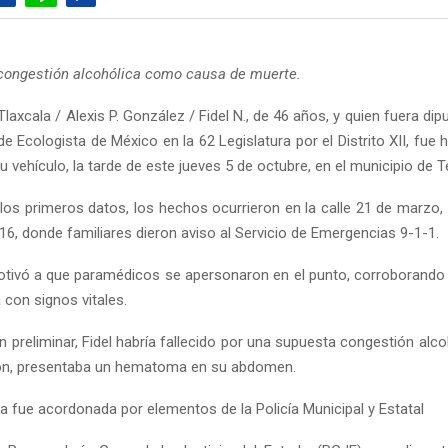
congestión alcohólica como causa de muerte.
laxcala / Alexis P. González / Fidel N., de 46 años, y quien fuera dip
de Ecologista de México en la 62 Legislatura por el Distrito XII, fue h
 su vehículo, la tarde de este jueves 5 de octubre, en el municipio de 
los primeros datos, los hechos ocurrieron en la calle 21 de marzo,
16, donde familiares dieron aviso al Servicio de Emergencias 9-1-1.
otivó a que paramédicos se apersonaron en el punto, corroborando q
 con signos vitales.
 preliminar, Fidel habría fallecido por una supuesta congestión alc
ión, presentaba un hematoma en su abdomen.
rea fue acordonada por elementos de la Policía Municipal y Estatal