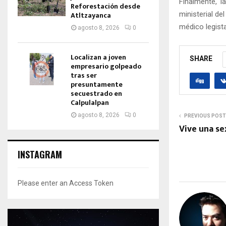
Finalmente, l
Reforestación desde
ministerial de
Atltzayanca
médico legist
agosto 8, 2026
0
Localizan a joven
SHARE
empresario golpeado
tras ser
presuntamente
secuestrado en
Calpulalpan
agosto 8, 2026
0
PREVIOUS POST
Vive una se
INSTAGRAM
Please enter an Access Token