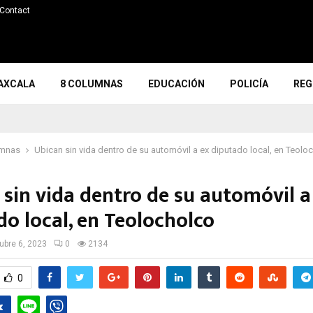
Contact
AXCALA
8 COLUMNAS
EDUCACIÓN
POLICÍA
REG
umnas
Ubican sin vida dentro de su automóvil a ex diputado local, en Teolo
 sin vida dentro de su automóvil a
do local, en Teolocholco
ubre 6, 2023
0
2134
0