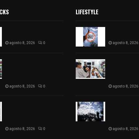
ICKS
LIFESTYLE
Captan halo solar en
Captan halo so
Tlaxcala
Tlaxcala
agosto 8, 2026
0
agosto 8, 2026
68 Piezas compiten en el 32°
68 Piezas compi
concurso estatal de madera
concurso esta
tallada de la casa de
tallada de la c
artesanías
artesanías
agosto 8, 2026
0
agosto 8, 2026
Así amanece Tlaxcala
Así amanece Tl
Capital este sábado: cielo
Capital este sá
nublado y mañana fresca; se
nublado y maña
prevén lluvias por la tarde
prevén lluvias 
agosto 8, 2026
0
agosto 8, 2026