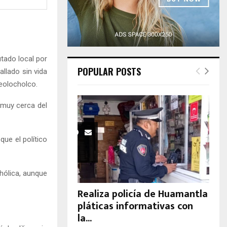
H
utado local por
POPULAR POSTS
allado sin vida
Teolocholco.
 muy cerca del
ue el político
ohólica, aunque
Realiza policía de Huamantla
pláticas informativas con
la...