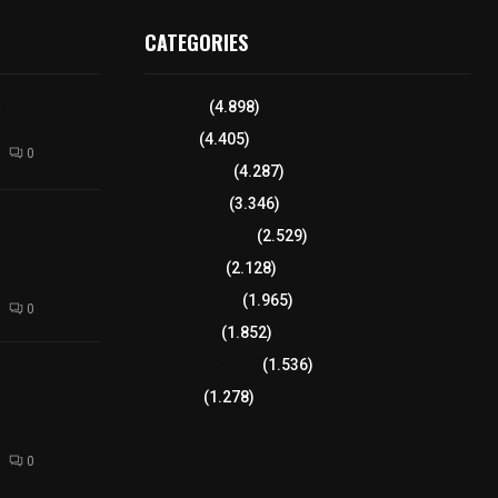
CATEGORIES
lar en
Tlaxcala
(4.898)
Policía
(4.405)
0
8 columnas
(4.287)
Región Sur
(3.346)
ten en el 32°
Región Oriente
(2.529)
tal de madera
asa de
Educación
(2.128)
Lo más leído
(1.965)
0
Congreso
(1.852)
Tlaxcala Capital
(1.536)
axcala
bado: cielo
Política
(1.278)
na fresca; se
por la tarde
0