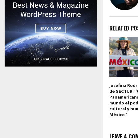
RELATED PO
Josefina Rodr
de SECTUR: “
Panamericana
mundo el pode
cultural y h
México”
LEAVE A CO