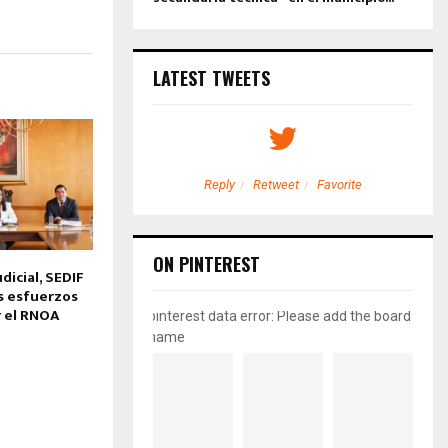
LATEST TWEETS
etweet
Favorite
Reply
Retweet
Favorite
ON PINTEREST
icial, SEDIF
s esfuerzos
r el RNOA
pinterest data error: Please add the board
name