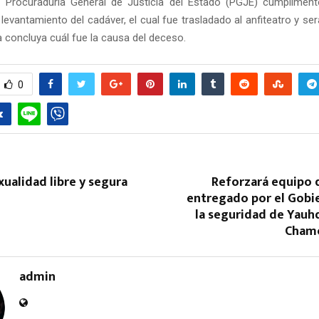
a Procuraduría General de Justicia del Estado (PGJE) cumplimentó
l levantamiento del cadáver, el cual fue trasladado al anfiteatro y ser
a concluya cuál fue la causa del deceso.
0
xualidad libre y segura
Reforzará equipo
entregado por el Gobie
la seguridad de Yau
Chamo
admin