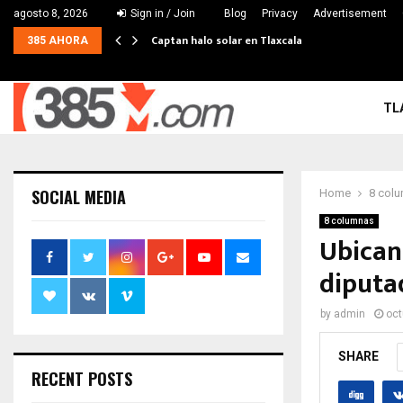
agosto 8, 2026
Sign in / Join
Blog
Privacy
Advertisement
Captan halo solar en Tlaxcala
385 AHORA
TL
SOCIAL MEDIA
Home
8 col
8 columnas
Ubican
diputa
by
admin
oct
SHARE
RECENT POSTS