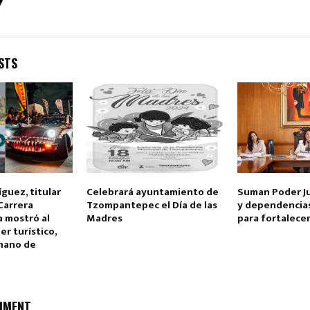
STS
Reply
Retweet
Favorite
Reply
R
íguez, titular
Celebrará ayuntamiento de
Suman Poder Jud
Carrera
Tzompantepec el Día de las
y dependencia
 mostró al
Madres
para fortalece
r turístico,
umano de
MMENT