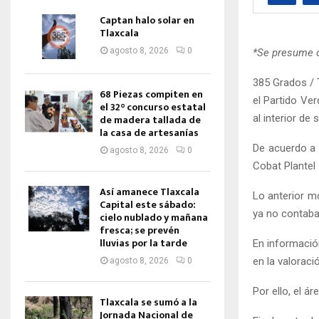
Captan halo solar en
Tlaxcala
agosto 8, 2026
0
*Se presume 
385 Grados / T
68 Piezas compiten en
el Partido Ver
el 32° concurso estatal
al interior de
de madera tallada de
la casa de artesanías
De acuerdo a 
agosto 8, 2026
0
Cobat Plantel 
Así amanece Tlaxcala
Lo anterior m
Capital este sábado:
ya no contaba
cielo nublado y mañana
fresca; se prevén
lluvias por la tarde
En información
en la valorac
agosto 8, 2026
0
Por ello, el á
Tlaxcala se sumó a la
Jornada Nacional de