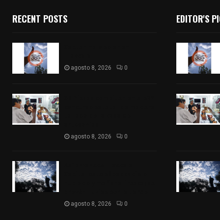
RECENT POSTS
EDITOR'S P
Captan halo solar en
Tlaxcala
agosto 8, 2026
0
68 Piezas compiten en el 32°
concurso estatal de madera
tallada de la casa de
artesanías
agosto 8, 2026
0
Así amanece Tlaxcala
Capital este sábado: cielo
nublado y mañana fresca; se
prevén lluvias por la tarde
agosto 8, 2026
0