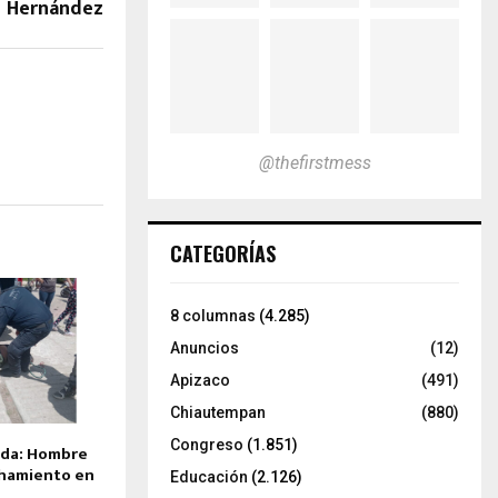
Hernández
@thefirstmess
CATEGORÍAS
8 columnas
(4.285)
Anuncios
(12)
Apizaco
(491)
Chiautempan
(880)
Congreso
(1.851)
ida: Hombre
nchamiento en
Educación
(2.126)