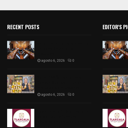
RECENT POSTS
EDITOR'S P
Vota ITE terna para elegir a
persona Secretaria
Ejecutiva
agosto 6, 2026
0
Sabor 100% tlaxcalteca:
Conoce Guarda Frutz en el
Mercado de Artesanos
agosto 6, 2026
0
Caso Lorena Cuéllar: Estado
exige rigor y fuentes
oficiales ante acusaciones
sin sustento