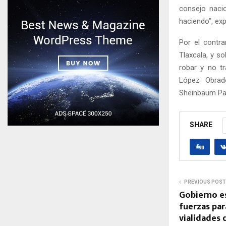
consejo nacio
haciendo”, ex
Por el contra
Tlaxcala, y s
robar y no t
López Obrado
Sheinbaum Pa
SHARE
PREVIOUS POST
Gobierno es
fuerzas par
vialidades 