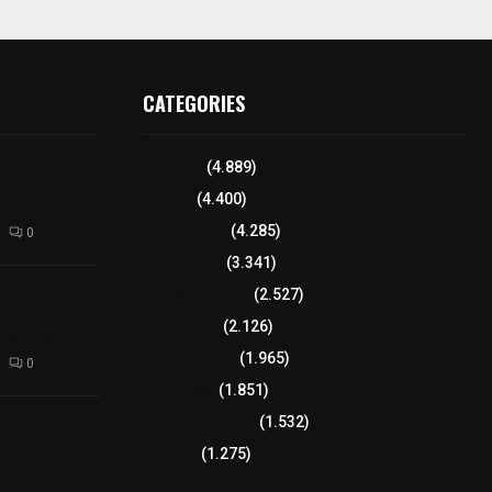
CATEGORIES
para elegir a
Tlaxcala
(4.889)
aria
Policía
(4.400)
8 columnas
(4.285)
0
Región Sur
(3.341)
xcalteca:
Región Oriente
(2.527)
Frutz en el
Educación
(2.126)
tesanos
Lo más leído
(1.965)
0
Congreso
(1.851)
Tlaxcala Capital
(1.532)
éllar: Estado
uentes
Política
(1.275)
acusaciones