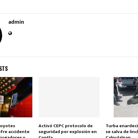
admin
STS
Coyotes
Activó CEPC protocolo de
Turba enardec
ufre accidente
seguridad por explosión en
se salva de li
 jugadores y
Contla
Calpulalpan