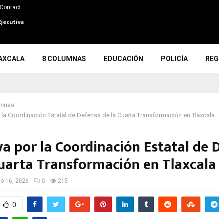
Contact
Ejecutiva
AXCALA
8 COLUMNAS
EDUCACIÓN
POLICÍA
REG
umnas
r la Coordinación Estatal de Defensa de la Cuarta Transformación en Tlaxcala
va por la Coordinación Estatal de 
Cuarta Transformación en Tlaxcala
io 16, 2026
0
215
0