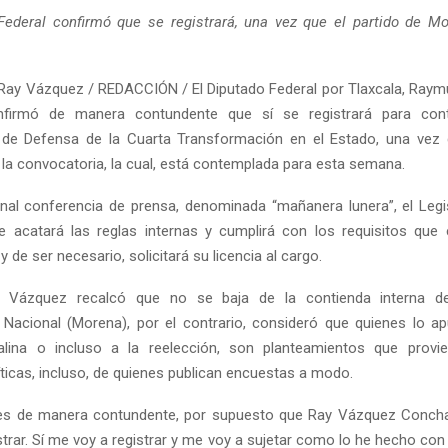
Federal confirmó que se registrará, una vez que el partido de M
Ray Vázquez / REDACCIÓN / El Diputado Federal por Tlaxcala, Ra
firmó de manera contundente que sí se registrará para con
 de Defensa de la Cuarta Transformación en el Estado, una vez q
la convocatoria, la cual, está contemplada para esta semana.
onal conferencia de prensa, denominada “mañanera lunera”, el Legi
e acatará las reglas internas y cumplirá con los requisitos que 
y de ser necesario, solicitará su licencia al cargo.
y Vázquez recalcó que no se baja de la contienda interna d
Nacional (Morena), por el contrario, consideró que quienes lo ap
italina o incluso a la reelección, son planteamientos que provi
íticas, incluso, de quienes publican encuestas a modo.
les de manera contundente, por supuesto que Ray Vázquez Concha
trar. Sí me voy a registrar y me voy a sujetar como lo he hecho con