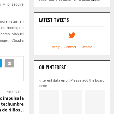
s y lo seguiré
LATEST TWEETS
 morenistas en
 no mentir, no
Andrés Manuel
ujer, Claudia
etweet
Favorite
Reply
Retweet
Favorite
ON PINTEREST
pinterest data error: Please add the board
name
NEXT POST
 impulsa la
a techumbre
n de Niños J.