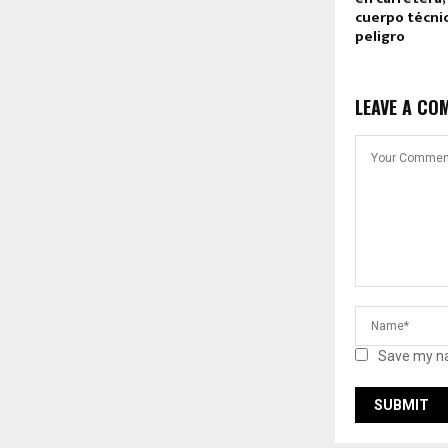
cuerpo técni
peligro
LEAVE A CO
Save my na