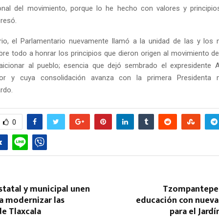
nal del movimiento, porque lo he hecho con valores y principio
presó.
rio, el Parlamentario nuevamente llamó a la unidad de las y los
obre todo a honrar los principios que dieron origen al movimiento de
raicionar al pueblo; esencia que dejó sembrado el expresidente 
r y cuya consolidación avanza con la primera Presidenta m
rdo.
Reply
Retweet
Favorite
Reply
R
0
tatal y municipal unen
Tzompantepec
a modernizar las
educación con nuev
de Tlaxcala
para el Jardí