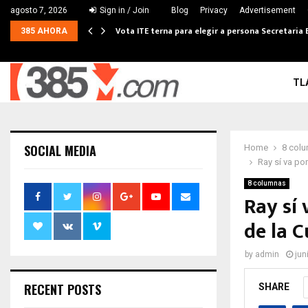
agosto 7, 2026
Sign in / Join
Blog
Privacy
Advertisement
Vota ITE terna para elegir a persona Secretaria 
385 AHORA
TL
SOCIAL MEDIA
Home
8 col
Ray sí va po
8 columnas
Ray sí 
de la 
by
admin
jun
RECENT POSTS
SHARE