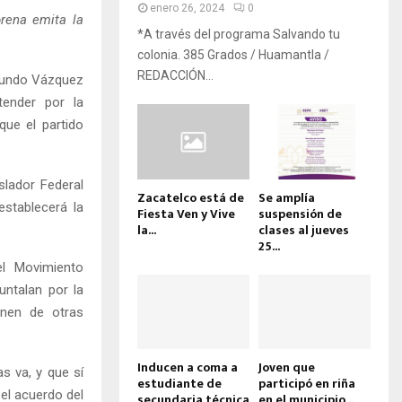
enero 26, 2024
0
orena emita la
*A través del programa Salvando tu
colonia. 385 Grados / Huamantla /
REDACCIÓN...
ymundo Vázquez
tender por la
ue el partido
slador Federal
Zacatelco está de
Se amplía
establecerá la
Fiesta Ven y Vive
suspensión de
la...
clases al jueves
25...
el Movimiento
untalan por la
enen de otras
Inducen a coma a
Joven que
s va, y que sí
estudiante de
participó en riña
 el acuerdo del
secundaria técnica
en el municipio...