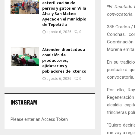
esterilización de
*El Diputado 
perros y gatos en Villa
Alta y San Mateo
convocatoria.
Ayecac en el municipio
de Tepetitla
385 Grados / 
agosto 6, 2026
0
Conchas, con
Coordinación
Atienden diputados a
Morena emita 
comisión de
productores,
En su tradici
ejidatarios y
puntualizó qu
pobladores de Ixtenco
convocatoria, 
agosto 6, 2026
0
Por ello, Ra
Regeneración 
INSTAGRAM
alcaldía cap
trincheras pol
Please enter an Access Token
“Quiero decir
me voy a regis