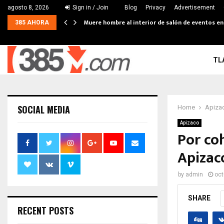
agosto 8, 2026
Sign in / Join
Blog
Privacy
Advertisement
Muere hombre al interior de salón de eventos e
385 AHORA
TL
SOCIAL MEDIA
Home
Apiza
Apizaco
Por coh
Apizac
by
admin
oct
SHARE
RECENT POSTS