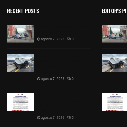
RECENT POSTS
EDITOR'S P
Muere hombre al interior de
salón de eventos en Apizaco
agosto 7, 2026
0
Se accidenta camioneta
sobre la carretera México-
Veracruz, a la altura de
Hueyotlipan
agosto 7, 2026
0
Retiran de sus funciones a
policía de Chiautempan tras
ser exhibido en redes por
presunto soborno
agosto 7, 2026
0