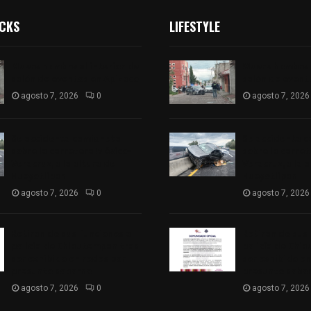
ICKS
LIFESTYLE
Muere hombre al interior de
Muere hombre a
salón de eventos en Apizaco
salón de event
agosto 7, 2026
0
agosto 7, 2026
Se accidenta camioneta
Se accidenta 
sobre la carretera México-
sobre la carre
Veracruz, a la altura de
Veracruz, a la 
Hueyotlipan
Hueyotlipan
agosto 7, 2026
0
agosto 7, 2026
Retiran de sus funciones a
Retiran de sus
policía de Chiautempan tras
policía de Chi
ser exhibido en redes por
ser exhibido en
presunto soborno
presunto sobo
agosto 7, 2026
0
agosto 7, 2026