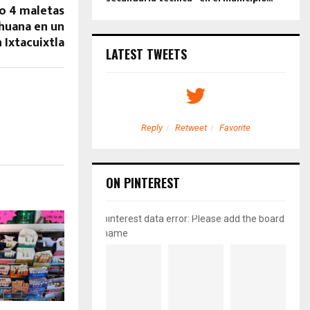
o 4 maletas
ihuana en un
 Ixtacuixtla
LATEST TWEETS
etweet
Favorite
Reply
Retweet
Favorite
ON PINTEREST
pinterest data error: Please add the board
name