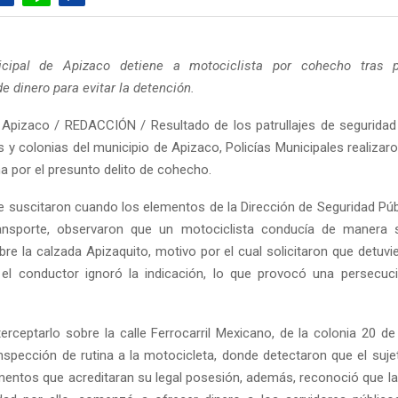
icipal de Apizaco detiene a motociclista por cohecho tras 
e dinero para evitar la detención.
Apizaco / REDACCIÓN / Resultado de los patrullajes de seguridad
es y colonias del municipio de Apizaco, Policías Municipales realizar
a por el presunto delito de cohecho.
 suscitaron cuando los elementos de la Dirección de Seguridad Públ
ransporte, observaron que un motociclista conducía de manera
bre la calzada Apizaquito, motivo por el cual solicitaron que detuv
el conductor ignoró la indicación, lo que provocó una persecuc
terceptarlo sobre la calle Ferrocarril Mexicano, de la colonia 20 d
inspección de rutina a la motocicleta, donde detectaron que el suj
entos que acreditaran su legal posesión, además, reconoció que la