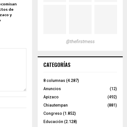
ecomisan
ctos de
zaco y
o
@thefirstmess
CATEGORÍAS
8 columnas
(4.287)
Anuncios
(12)
Apizaco
(492)
Chiautempan
(881)
Congreso
(1.852)
Educación
(2.128)