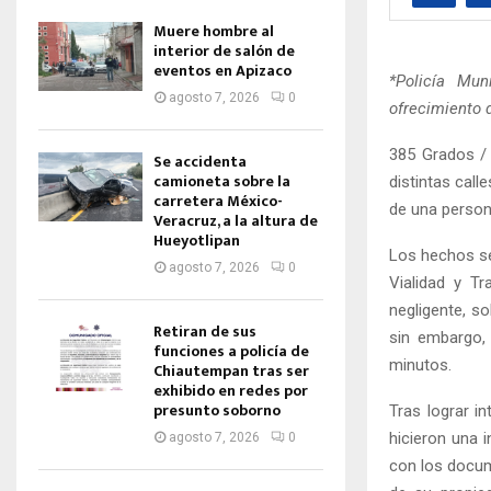
Muere hombre al
interior de salón de
eventos en Apizaco
*Policía Mun
agosto 7, 2026
0
ofrecimiento d
385 Grados / 
Se accidenta
camioneta sobre la
distintas call
carretera México-
de una person
Veracruz, a la altura de
Hueyotlipan
Los hechos se
agosto 7, 2026
0
Vialidad y T
negligente, so
Retiran de sus
sin embargo, 
funciones a policía de
minutos.
Chiautempan tras ser
exhibido en redes por
presunto soborno
Tras lograr in
hicieron una 
agosto 7, 2026
0
con los docum