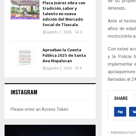
de su propie
Plaza Juárez vibra con
tradición, sabor y
detenido.
talento en nueva
edición del Mercado
Ante el hecho
Social de Tlaxcala
años de edad,
agosto 7, 2026
0
motocicleta a
Con éstas acc
Aprueban la Cuenta
Pública 2025 de Santa
y la Policía
Ana Nopalucan
implementar e
agosto 7, 2026
0
apizaquenses 
llamadas al 24
INSTAGRAM
SHARE
Please enter an Access Token
PREVIOUS POST