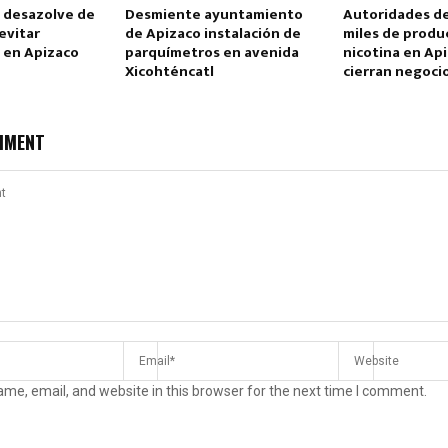
a desazolve de
Desmiente ayuntamiento
Autoridades d
evitar
de Apizaco instalación de
miles de produ
 en Apizaco
parquímetros en avenida
nicotina en Api
Xicohténcatl
cierran negoci
MMENT
me, email, and website in this browser for the next time I comment.