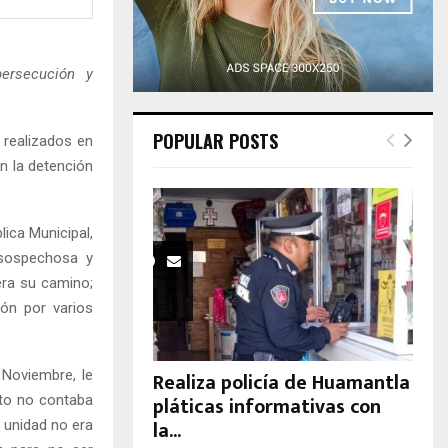
H
persecución y
POPULAR POSTS
 realizados en
on la detención
ica Municipal,
 sospechosa y
iera su camino;
ión por varios
e Noviembre, le
Realiza policía de Huamantla
pláticas informativas con
eto no contaba
la...
 unidad no era