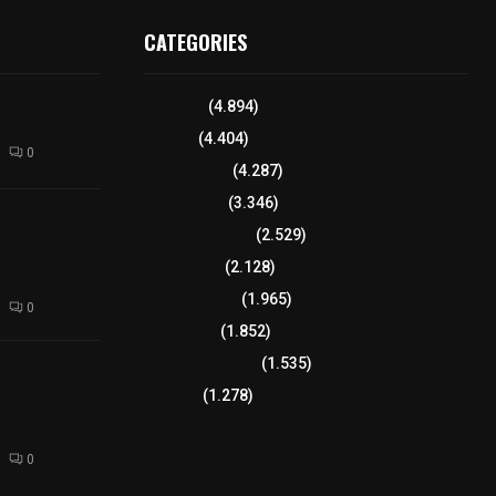
CATEGORIES
l interior de
Tlaxcala
(4.894)
os en Apizaco
Policía
(4.404)
0
8 columnas
(4.287)
Región Sur
(3.346)
camioneta
Región Oriente
(2.529)
tera México-
altura de
Educación
(2.128)
Lo más leído
(1.965)
0
Congreso
(1.852)
Tlaxcala Capital
(1.535)
 funciones a
autempan tras
Política
(1.278)
 redes por
rno
0