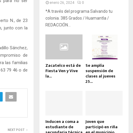
s para no ser
enero 26, 2024
0
*A través del programa Salvando tu
colonia. 385 Grados / Huamantla /
erto N., de 23
REDACCIÓN...
, junto con la
dillo Sánchez,
compromiso de
a las familias
Zacatelco está de
Se amplía
163 79 46 o de
Fiesta Ven y Vive
suspensión de
la...
clases al jueves
25...
Inducen a coma a
Joven que
estudiante de
participó en riña
NEXT POST
secundaria técnica
en el municipio...