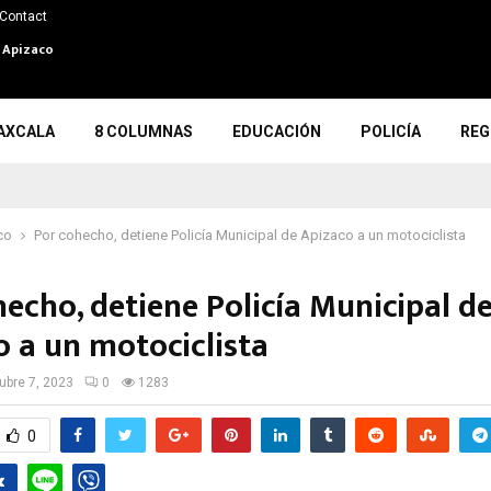
Contact
n Apizaco
AXCALA
8 COLUMNAS
EDUCACIÓN
POLICÍA
REG
co
Por cohecho, detiene Policía Municipal de Apizaco a un motociclista
echo, detiene Policía Municipal d
o a un motociclista
ubre 7, 2023
0
1283
0