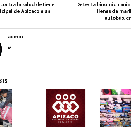
 contra la salud detiene
Detecta binomio canin
icipal de Apizaco a un
llenas de mar
autobús, en
admin
Reply
Retweet
Favorite
Reply
R
STS