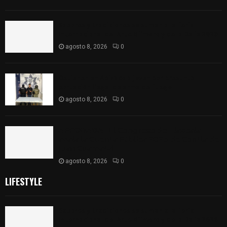
Sabores y tradiciones se suman a la feria
Internacional del Arte Efímero y de la Dalia 2026
agosto 8, 2026
0
Detienen en Apizaco a joven por presunta
portación ilegal de arma de fuego
agosto 8, 2026
0
𝗔𝗣𝗥𝗢𝗕𝗔𝗗𝗔 | 𝗘𝗹 𝗖𝗼𝗻𝗴𝗿𝗲𝘀𝗼 𝗱𝗲 𝗧𝗹𝗮𝘅𝗰𝗮𝗹𝗮
𝗮𝘃𝗮𝗹𝗮 𝗹𝗮 𝗖𝘂𝗲𝗻𝘁𝗮 𝗣ú𝗯𝗹𝗶𝗰𝗮 𝟮𝟬𝟮𝟱 𝗱𝗲 𝗖𝗼𝗻𝘁𝗹𝗮 𝗱𝗲
𝗝𝘂𝗮𝗻 𝗖𝘂𝗮𝗺𝗮𝘁𝘇𝗶
agosto 8, 2026
0
LIFESTYLE
Sabores y tradiciones se suman a la feria
Internacional del Arte Efímero y de la Dalia 2026