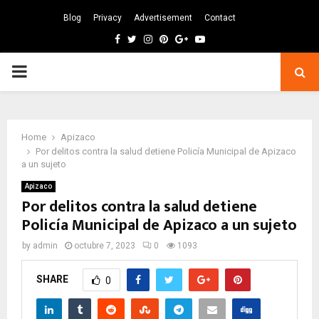
Blog
Privacy
Advertisement
Contact
Facebook
Twitter
Instagram
Pinterest
Google
Youtube
PRIMARY
MENU
Home
Apizaco
Por delitos contra la salud detiene Policía Municipal de Apizaco
a un sujeto
Apizaco
Por delitos contra la salud detiene
Policía Municipal de Apizaco a un sujeto
by
admin
octubre 7, 2023
0
1093
SHARE
0