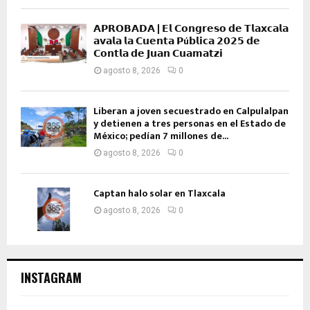
𝗔𝗣𝗥𝗢𝗕𝗔𝗗𝗔 | 𝗘𝗹 𝗖𝗼𝗻𝗴𝗿𝗲𝘀𝗼 𝗱𝗲 𝗧𝗹𝗮𝘅𝗰𝗮𝗹𝗮
𝗮𝘃𝗮𝗹𝗮 𝗹𝗮 𝗖𝘂𝗲𝗻𝘁𝗮 𝗣ú𝗯𝗹𝗶𝗰𝗮 𝟮𝟬𝟮𝟱 𝗱𝗲
𝗖𝗼𝗻𝘁𝗹𝗮 𝗱𝗲 𝗝𝘂𝗮𝗻 𝗖𝘂𝗮𝗺𝗮𝘁𝘇𝗶
agosto 8, 2026
0
Liberan a joven secuestrado en Calpulalpan
y detienen a tres personas en el Estado de
México; pedían 7 millones de...
agosto 8, 2026
0
Captan halo solar en Tlaxcala
agosto 8, 2026
0
INSTAGRAM