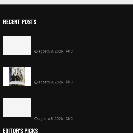
RECENT POSTS
Sabores y tradiciones se suman a la feria
Internacional del Arte Efímero y de la Dalia 2026
agosto 8, 2026
0
Detienen en Apizaco a joven por presunta
portación ilegal de arma de fuego
agosto 8, 2026
0
𝗔𝗣𝗥𝗢𝗕𝗔𝗗𝗔 | 𝗘𝗹 𝗖𝗼𝗻𝗴𝗿𝗲𝘀𝗼 𝗱𝗲 𝗧𝗹𝗮𝘅𝗰𝗮𝗹𝗮
𝗮𝘃𝗮𝗹𝗮 𝗹𝗮 𝗖𝘂𝗲𝗻𝘁𝗮 𝗣ú𝗯𝗹𝗶𝗰𝗮 𝟮𝟬𝟮𝟱 𝗱𝗲 𝗖𝗼𝗻𝘁𝗹𝗮 𝗱𝗲
𝗝𝘂𝗮𝗻 𝗖𝘂𝗮𝗺𝗮𝘁𝘇𝗶
agosto 8, 2026
0
EDITOR'S PICKS