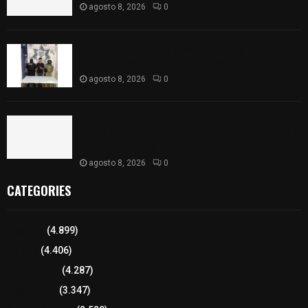
agosto 8, 2026
0
Detienen en Apizaco a joven por presunta
portación ilegal de arma de fuego
agosto 8, 2026
0
𝗔𝗣𝗥𝗢𝗕𝗔𝗗𝗔 | 𝗘𝗹 𝗖𝗼𝗻𝗴𝗿𝗲𝘀𝗼 𝗱𝗲 𝗧𝗹𝗮𝘅𝗰𝗮𝗹𝗮
𝗮𝘃𝗮𝗹𝗮 𝗹𝗮 𝗖𝘂𝗲𝗻𝘁𝗮 𝗣ú𝗯𝗹𝗶𝗰𝗮 𝟮𝟬𝟮𝟱 𝗱𝗲 𝗖𝗼𝗻𝘁𝗹𝗮 𝗱𝗲
𝗝𝘂𝗮𝗻 𝗖𝘂𝗮𝗺𝗮𝘁𝘇𝗶
agosto 8, 2026
0
CATEGORIES
Tlaxcala
(4.899)
Policía
(4.406)
8 columnas
(4.287)
Región Sur
(3.347)