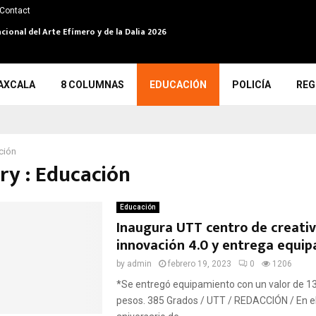
Contact
cional del Arte Efímero y de la Dalia 2026
AXCALA
8 COLUMNAS
EDUCACIÓN
POLICÍA
REG
ción
ry : Educación
Educación
Inaugura UTT centro de creativ
innovación 4.0 y entrega equi
by
admin
febrero 19, 2023
0
1206
*Se entregó equipamiento con un valor de 13
pesos. 385 Grados / UTT / REDACCIÓN / En e