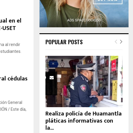
H
al en el
E-USET
POPULAR POSTS
a al rendir
estudiantes.
al cédulas
ción General
ÓN / Este día,
Realiza policía de Huamantla
pláticas informativas con
la...