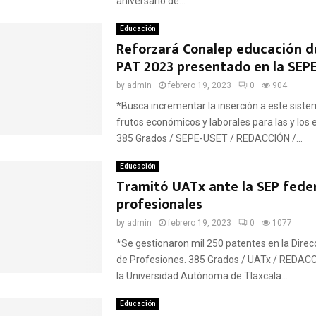
aniversario de...
Educación
Reforzará Conalep educación du
PAT 2023 presentado en la SEP
by
admin
febrero 19, 2023
0
904
*Busca incrementar la inserción a este sistem
frutos económicos y laborales para las y los 
385 Grados / SEPE-USET / REDACCIÓN /...
Educación
Tramitó UATx ante la SEP feder
profesionales
by
admin
febrero 19, 2023
0
1077
*Se gestionaron mil 250 patentes en la Direc
de Profesiones. 385 Grados / UATx / REDACCI
la Universidad Autónoma de Tlaxcala...
Educación