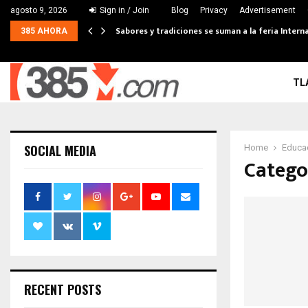
agosto 9, 2026
Sign in / Join
Blog
Privacy
Advertisement
Sabores y tradiciones se suman a la feria Interna
385 AHORA
TL
SOCIAL MEDIA
Home
Educa
Catego
RECENT POSTS