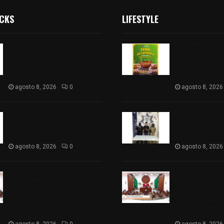
ICKS
LIFESTYLE
Sabores y tradiciones se
Sabores y trad
suman a la feria
suman a la feri
Internacional del Arte
Internacional d
Efímero y de la Dalia 2026
Efímero y de la
agosto 8, 2026
0
agosto 8, 2026
Detienen en Apizaco a joven
Detienen en Ap
por presunta portación
por presunta p
ilegal de arma de fuego
ilegal de arma
agosto 8, 2026
0
agosto 8, 2026
𝗔𝗣𝗥𝗢𝗕𝗔𝗗𝗔 | 𝗘𝗹
𝗔𝗣𝗥𝗢𝗕𝗔𝗗𝗔 | 
𝗖𝗼𝗻𝗴𝗿𝗲𝘀𝗼 𝗱𝗲 𝗧𝗹𝗮𝘅𝗰𝗮𝗹𝗮
𝗖𝗼𝗻𝗴𝗿𝗲𝘀𝗼 𝗱𝗲 
𝗮𝘃𝗮𝗹𝗮 𝗹𝗮 𝗖𝘂𝗲𝗻𝘁𝗮 𝗣ú𝗯𝗹𝗶𝗰𝗮
𝗮𝘃𝗮𝗹𝗮 𝗹𝗮 𝗖𝘂𝗲
𝟮𝟬𝟮𝟱 𝗱𝗲 𝗖𝗼𝗻𝘁𝗹𝗮 𝗱𝗲 𝗝𝘂𝗮𝗻
𝟮𝟬𝟮𝟱 𝗱𝗲 𝗖𝗼𝗻𝘁
𝗖𝘂𝗮𝗺𝗮𝘁𝘇𝗶
𝗖𝘂𝗮𝗺𝗮𝘁𝘇𝗶
agosto 8, 2026
0
agosto 8, 2026