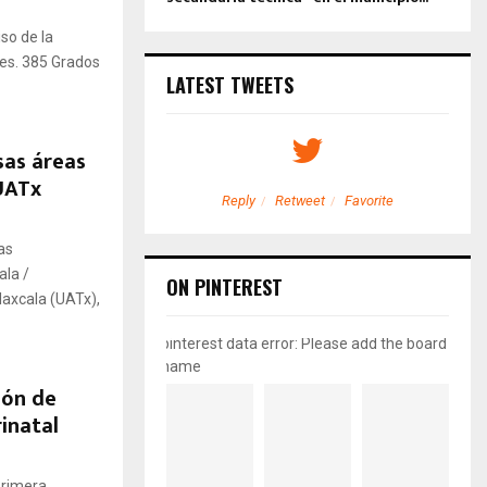
so de la
les. 385 Grados
LATEST TWEETS
sas áreas
 UATx
etweet
Favorite
Reply
Retweet
Favorite
as
ala /
ON PINTEREST
axcala (UATx),
pinterest data error: Please add the board
name
ión de
inatal
 primera