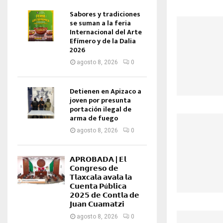
Sabores y tradiciones
se suman a la feria
Internacional del Arte
Efímero y de la Dalia
2026
agosto 8, 2026
0
Detienen en Apizaco a
joven por presunta
portación ilegal de
arma de fuego
agosto 8, 2026
0
𝗔𝗣𝗥𝗢𝗕𝗔𝗗𝗔 | 𝗘𝗹
𝗖𝗼𝗻𝗴𝗿𝗲𝘀𝗼 𝗱𝗲
𝗧𝗹𝗮𝘅𝗰𝗮𝗹𝗮 𝗮𝘃𝗮𝗹𝗮 𝗹𝗮
𝗖𝘂𝗲𝗻𝘁𝗮 𝗣ú𝗯𝗹𝗶𝗰𝗮
𝟮𝟬𝟮𝟱 𝗱𝗲 𝗖𝗼𝗻𝘁𝗹𝗮 𝗱𝗲
𝗝𝘂𝗮𝗻 𝗖𝘂𝗮𝗺𝗮𝘁𝘇𝗶
agosto 8, 2026
0