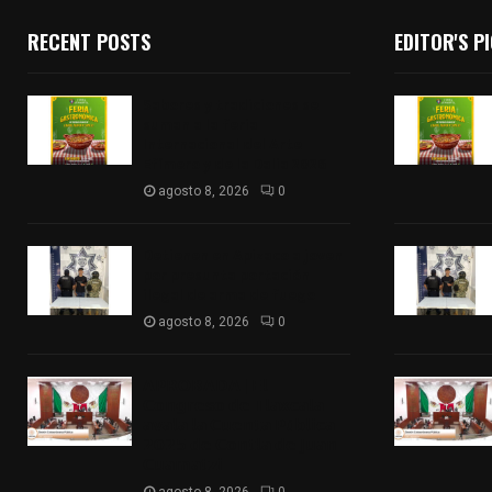
RECENT POSTS
EDITOR'S P
Sabores y tradiciones se
suman a la feria
Internacional del Arte
Efímero y de la Dalia 2026
agosto 8, 2026
0
Detienen en Apizaco a joven
por presunta portación
ilegal de arma de fuego
agosto 8, 2026
0
𝗔𝗣𝗥𝗢𝗕𝗔𝗗𝗔 | 𝗘𝗹
𝗖𝗼𝗻𝗴𝗿𝗲𝘀𝗼 𝗱𝗲 𝗧𝗹𝗮𝘅𝗰𝗮𝗹𝗮
𝗮𝘃𝗮𝗹𝗮 𝗹𝗮 𝗖𝘂𝗲𝗻𝘁𝗮 𝗣ú𝗯𝗹𝗶𝗰𝗮
𝟮𝟬𝟮𝟱 𝗱𝗲 𝗖𝗼𝗻𝘁𝗹𝗮 𝗱𝗲 𝗝𝘂𝗮𝗻
𝗖𝘂𝗮𝗺𝗮𝘁𝘇𝗶
agosto 8, 2026
0