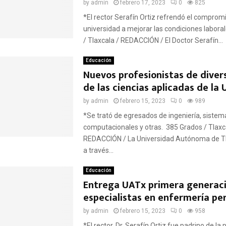
by
admin
febrero 17, 2023
0
825
*El rector Serafín Ortiz refrendó el compromi
universidad a mejorar las condiciones labora
/ Tlaxcala / REDACCIÓN / El Doctor Serafín...
Educación
Nuevos profesionistas de diver
de las ciencias aplicadas de la
Reply
Retweet
Favorite
Reply
R
by
admin
febrero 15, 2023
0
989
*Se trató de egresados de ingeniería, sistem
computacionales y otras. 385 Grados / Tlaxc
REDACCIÓN / La Universidad Autónoma de Tl
a través...
Educación
Entrega UATx primera generac
especialistas en enfermería per
by
admin
febrero 15, 2023
0
958
*El rector, Dr. Serafín Ortiz fue padrino de la