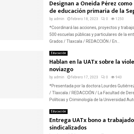
Designan a Oneida Pérez como 
de educación primaria de la S
by
admin
febrero 18, 2023
0
1250
*Coordinará las acciones, proyectos y trabaj
500 escuelas públicas y particulares de la en
Grados / Tlaxcala / REDACCIÓN / En...
Educación
Hablan en la UATx sobre la viole
noviazgo
by
admin
febrero 17, 2023
0
943
*Presentada por la doctora Lourdes Gutiérre
/ Tlaxcala / REDACCIÓN / La Facultad de Der
Políticas y Criminología de la Universidad Au
Educación
Entrega UATx bono a trabajado
sindicalizados