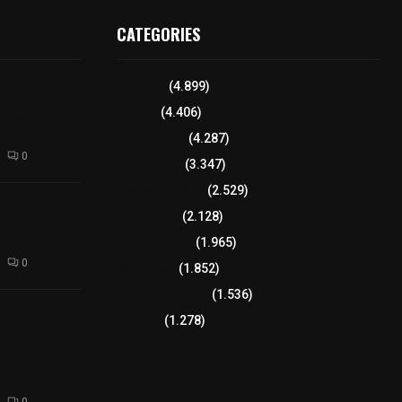
CATEGORIES
iciones se
Tlaxcala
(4.899)
a
Policía
(4.406)
el Arte
 Dalia 2026
8 columnas
(4.287)
0
Región Sur
(3.347)
Región Oriente
(2.529)
izaco a joven
Educación
(2.128)
ortación
 de fuego
Lo más leído
(1.965)
0
Congreso
(1.852)
Tlaxcala Capital
(1.536)
𝗘𝗹
Política
(1.278)
𝗧𝗹𝗮𝘅𝗰𝗮𝗹𝗮
𝘁𝗮 𝗣ú𝗯𝗹𝗶𝗰𝗮
𝗹𝗮 𝗱𝗲 𝗝𝘂𝗮𝗻
0