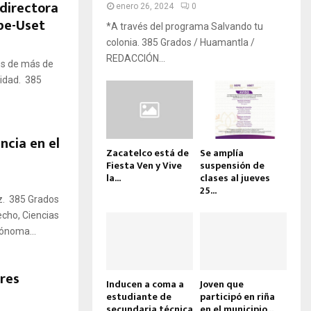
directora
enero 26, 2024
0
epe-Uset
*A través del programa Salvando tu
colonia. 385 Grados / Huamantla /
REDACCIÓN...
os de más de
tidad. 385
ncia en el
Zacatelco está de
Se amplía
Fiesta Ven y Vive
suspensión de
la...
clases al jueves
25...
z. 385 Grados
echo, Ciencias
tónoma...
res
Inducen a coma a
Joven que
estudiante de
participó en riña
secundaria técnica
en el municipio...