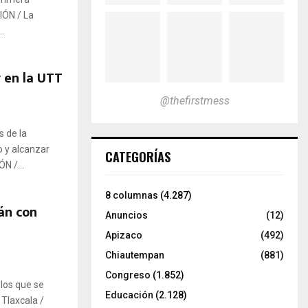
IÓN / La
.
 en la UTT
@thefirstmess
 de la
o y alcanzar
CATEGORÍAS
N /...
8 columnas
(4.287)
án con
Anuncios
(12)
Apizaco
(492)
Chiautempan
(881)
Congreso
(1.852)
los que se
Educación
(2.128)
 Tlaxcala /