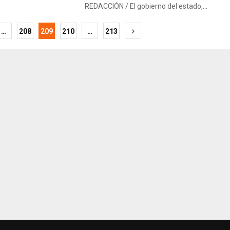
REDACCIÓN / El gobierno del estado,...
ción
…
208
209
210
…
213
as