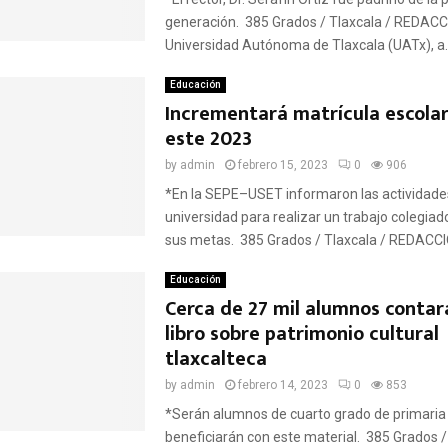
generación. 385 Grados / Tlaxcala / REDACC
Universidad Autónoma de Tlaxcala (UATx), a..
Educación
Incrementará matrícula escolar
este 2023
by
admin
febrero 15, 2023
0
906
*En la SEPE–USET informaron las actividades
universidad para realizar un trabajo colegiad
sus metas. 385 Grados / Tlaxcala / REDACCIÓ
Educación
Cerca de 27 mil alumnos contar
libro sobre patrimonio cultural
tlaxcalteca
by
admin
febrero 14, 2023
0
853
*Serán alumnos de cuarto grado de primaria 
beneficiarán con este material. 385 Grados /