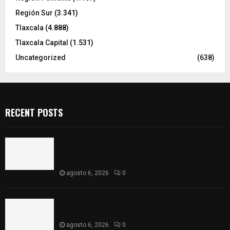
Región Sur
(3.341)
Tlaxcala
(4.888)
Tlaxcala Capital
(1.531)
Uncategorized
(638)
RECENT POSTS
Realizan campaña de esterilización de perros y
gatos en Villa Alta y San Mateo Ayecac en el
municipio de Tepetitla
agosto 6, 2026
0
Atienden diputados a comisión de productores,
ejidatarios y pobladores de Ixtenco
agosto 6, 2026
0