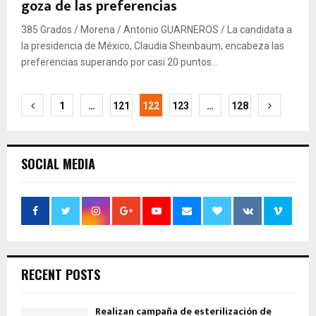
goza de las preferencias
385 Grados / Morena / Antonio GUARNEROS / La candidata a
la presidencia de México, Claudia Sheinbaum, encabeza las
preferencias superando por casi 20 puntos...
Navegación
1
…
121
122
123
…
128
de
entradas
SOCIAL MEDIA
RECENT POSTS
Realizan campaña de esterilización de