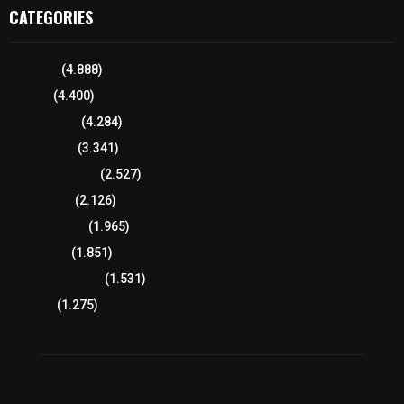
CATEGORIES
Tlaxcala
(4.888)
Policía
(4.400)
8 columnas
(4.284)
Región Sur
(3.341)
Región Oriente
(2.527)
Educación
(2.126)
Lo más leído
(1.965)
Congreso
(1.851)
Tlaxcala Capital
(1.531)
Política
(1.275)