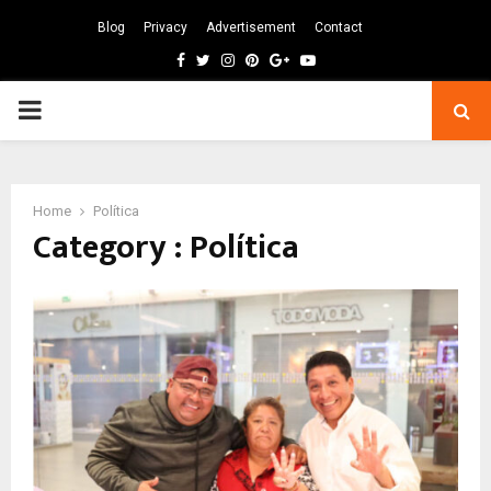
Blog
Privacy
Advertisement
Contact
Facebook
Twitter
Instagram
Pinterest
Google
Youtube
PRIMARY
MENU
Home
Política
Category : Política