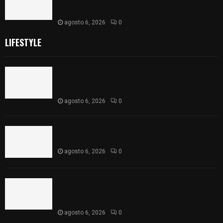
las cuentas públicas de entes fiscalizables del
ejercicio fiscal 2025
agosto 6, 2026
0
LIFESTYLE
Realizan campaña de esterilización de perros y
gatos en Villa Alta y San Mateo Ayecac en el
municipio de Tepetitla
agosto 6, 2026
0
Atienden diputados a comisión de productores,
ejidatarios y pobladores de Ixtenco
agosto 6, 2026
0
Inicia Congreso la aprobación de dictámenes de
las cuentas públicas de entes fiscalizables del
ejercicio fiscal 2025
agosto 6, 2026
0