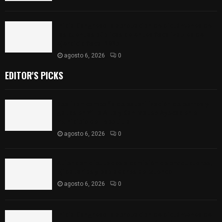
Inicia Congreso la aprobación de dictámenes de
las cuentas públicas de entes fiscalizables del
ejercicio fiscal 2025
agosto 6, 2026
0
EDITOR'S PICKS
Realizan campaña de esterilización de perros y
gatos en Villa Alta y San Mateo Ayecac en el
municipio de Tepetitla
agosto 6, 2026
0
Atienden diputados a comisión de productores,
ejidatarios y pobladores de Ixtenco
agosto 6, 2026
0
Inicia Congreso la aprobación de dictámenes de