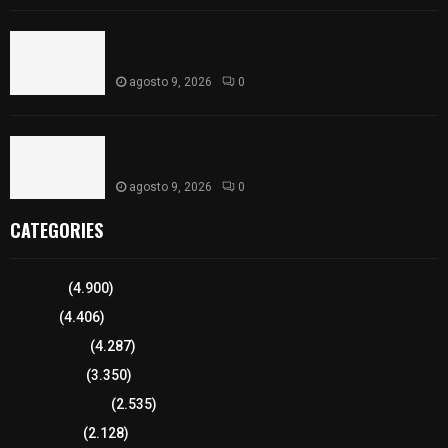
¡Es niño! Oportuna intervención de paramédicos
ayuda al nacimiento de un bebé en SPM
agosto 9, 2026
0
Blanca Angulo respalda a Jocelyne Gómez rumbo
a la elección de Reina de la Feria Tlaxcala 2026
agosto 9, 2026
0
CATEGORIES
Tlaxcala
(4.900)
Policía
(4.406)
8 columnas
(4.287)
Región Sur
(3.350)
Región Oriente
(2.535)
Educación
(2.128)