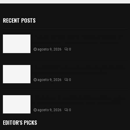
RECENT POSTS
Frustran policías de SPM robo de camioneta en
comunidad de Tlaltepango; hay un detenido
agosto 9, 2026
0
¡Es niño! Oportuna intervención de paramédicos
ayuda al nacimiento de un bebé en SPM
agosto 9, 2026
0
Blanca Angulo respalda a Jocelyne Gómez rumbo
a la elección de Reina de la Feria Tlaxcala 2026
agosto 9, 2026
0
EDITOR'S PICKS