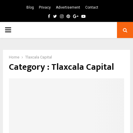
Blog
Privacy
Advertisement
Contact
Facebook
Twitter
Instagram
Pinterest
Google
Youtube
PRIMARY
MENU
Home
Tlaxcala Capital
Category : Tlaxcala Capital