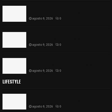
Frustran policías de SPM robo de camioneta en
comunidad de Tlaltepango; hay un detenido
agosto 9, 2026
0
¡Es niño! Oportuna intervención de paramédicos
ayuda al nacimiento de un bebé en SPM
agosto 9, 2026
0
Blanca Angulo respalda a Jocelyne Gómez rumbo
a la elección de Reina de la Feria Tlaxcala 2026
agosto 9, 2026
0
LIFESTYLE
Frustran policías de SPM robo de camioneta en
comunidad de Tlaltepango; hay un detenido
agosto 9, 2026
0