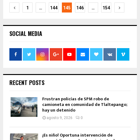
Navegación
1
…
144
145
146
…
154
de
entradas
SOCIAL MEDIA
RECENT POSTS
Frustran policías de SPM robo de
camioneta en comunidad de Tlaltepango;
hay un detenido
agosto 9, 2026
0
¡Es niño! Oportuna intervención de