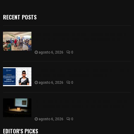
RECENT POSTS
Realizan campaña de esterilización de perros y
gatos en Villa Alta y San Mateo Ayecac en el
municipio de Tepetitla
agosto 6, 2026
0
Persecución en Los Volcanes: Detienen a hombre
con Ford Ranger robada con violencia
agosto 6, 2026
0
La UATx promueve la resiliencia emocional para
fortalecer salud y bienestar de estudiantes y
docentes
agosto 6, 2026
0
EDITOR'S PICKS