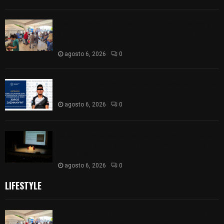
Realizan campaña de esterilización de perros y
gatos en Villa Alta y San Mateo Ayecac en el
municipio de Tepetitla
agosto 6, 2026
0
Persecución en Los Volcanes: Detienen a hombre
con Ford Ranger robada con violencia
agosto 6, 2026
0
La UATx promueve la resiliencia emocional para
fortalecer salud y bienestar de estudiantes y
docentes
agosto 6, 2026
0
LIFESTYLE
Realizan campaña de esterilización de perros y
gatos en Villa Alta y San Mateo Ayecac en el