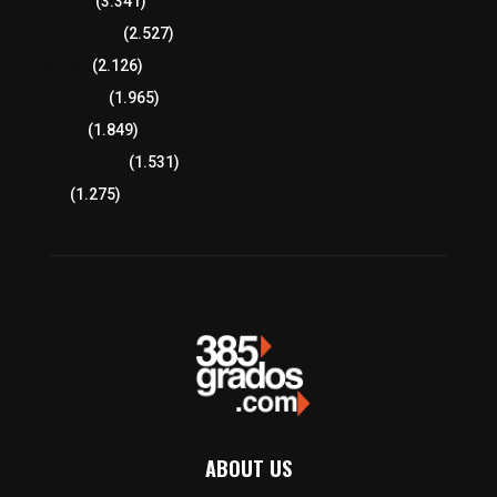
Región Sur
(3.341)
Región Oriente
(2.527)
Educación
(2.126)
Lo más leído
(1.965)
Congreso
(1.849)
Tlaxcala Capital
(1.531)
Política
(1.275)
ABOUT US