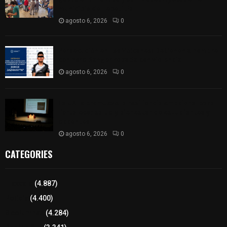
municipio de Tepetitla
agosto 6, 2026
0
Persecución en Los Volcanes: Detienen a hombre
con Ford Ranger robada con violencia
agosto 6, 2026
0
La UATx promueve la resiliencia emocional para
fortalecer salud y bienestar de estudiantes y
docentes
agosto 6, 2026
0
CATEGORIES
Tlaxcala
(4.887)
Policía
(4.400)
8 columnas
(4.284)