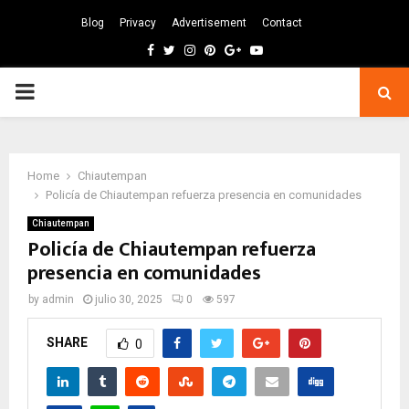
Blog
Privacy
Advertisement
Contact
Facebook
Twitter
Instagram
Pinterest
Google
Youtube
PRIMARY
MENU
Home
Chiautempan
Policía de Chiautempan refuerza presencia en comunidades
Chiautempan
Policía de Chiautempan refuerza
presencia en comunidades
by
admin
julio 30, 2025
0
597
SHARE
0