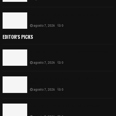
Rescatan a niño de 3 años tras caer a una
cisterna en Antorcha Campesina
agosto 7, 2026
0
EDITOR'S PICKS
Aprueban la Cuenta Pública 2025 de Santa Ana
Nopalucan
agosto 7, 2026
0
Congreso de Tlaxcala aprueba Cuenta Pública
2025 del municipio de Totolac
agosto 7, 2026
0
Rescatan a niño de 3 años tras caer a una
cisterna en Antorcha Campesina