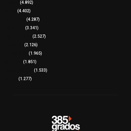
Tlaxcala
(4.892)
Policía
(4.402)
8 columnas
(4.287)
Región Sur
(3.341)
Región Oriente
(2.527)
Educación
(2.126)
Lo más leído
(1.965)
Congreso
(1.851)
Tlaxcala Capital
(1.533)
Política
(1.277)