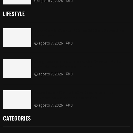
agosto 7, 2026
0
LIFESTYLE
Aprueban la Cuenta Pública 2025 de Santa Ana
Nopalucan
agosto 7, 2026
0
Congreso de Tlaxcala aprueba Cuenta Pública
2025 del municipio de Totolac
agosto 7, 2026
0
Rescatan a niño de 3 años tras caer a una
cisterna en Antorcha Campesina
agosto 7, 2026
0
CATEGORIES