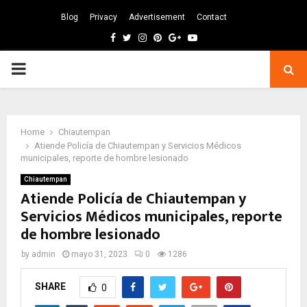
Blog
Privacy
Advertisement
Contact
Facebook
Twitter
Instagram
Pinterest
Google
Youtube
PRIMARY
MENU
Home
Chiautempan
Atiende Policía de Chiautempan y Servicios Médicos
municipales, reporte de hombre lesionado
Chiautempan
Atiende Policía de Chiautempan y
Servicios Médicos municipales, reporte
de hombre lesionado
by
admin
mayo 31, 2023
0
1286
SHARE
0