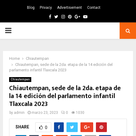
Blog
Privacy
Advertisement
Contact
Facebook
Twitter
Instagram
Pinterest
Google
Youtube
PRIMARY
MENU
Home
Chiautempan
Chiautempan, sede de la 2da. etapa de la 14 edición del
parlamento infantil Tlaxcala 2023
Chiautempan
Chiautempan, sede de la 2da. etapa de
la 14 edición del parlamento infantil
Tlaxcala 2023
by
admin
marzo 23, 2023
0
1030
SHARE
0