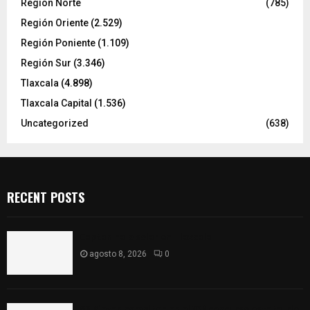
Región Norte
(785)
Región Oriente
(2.529)
Región Poniente
(1.109)
Región Sur
(3.346)
Tlaxcala
(4.898)
Tlaxcala Capital
(1.536)
Uncategorized
(638)
RECENT POSTS
Captan halo solar en Tlaxcala
agosto 8, 2026
0
68 Piezas compiten en el 32° concurso estatal de