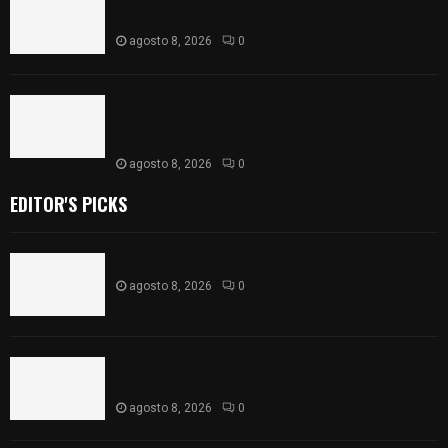
madera tallada de la casa de artesanías
agosto 8, 2026
0
Así amanece Tlaxcala Capital este sábado: cielo
nublado y mañana fresca; se prevén lluvias por la
tarde
agosto 8, 2026
0
EDITOR'S PICKS
Captan halo solar en Tlaxcala
agosto 8, 2026
0
68 Piezas compiten en el 32° concurso estatal de
madera tallada de la casa de artesanías
agosto 8, 2026
0