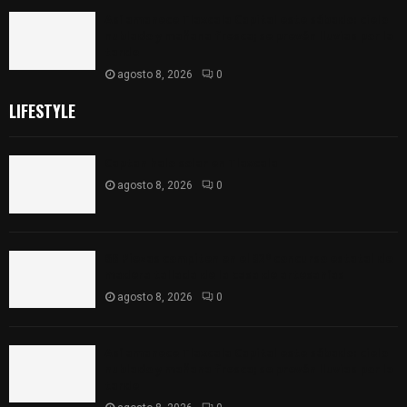
Así amanece Tlaxcala Capital este sábado: cielo
nublado y mañana fresca; se prevén lluvias por la
tarde
agosto 8, 2026
0
LIFESTYLE
Captan halo solar en Tlaxcala
agosto 8, 2026
0
68 Piezas compiten en el 32° concurso estatal de
madera tallada de la casa de artesanías
agosto 8, 2026
0
Así amanece Tlaxcala Capital este sábado: cielo
nublado y mañana fresca; se prevén lluvias por la
tarde