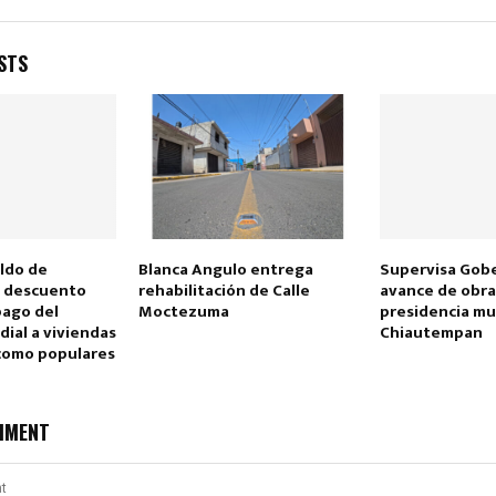
STS
Reply
Retweet
Favorite
Reply
R
ldo de
Blanca Angulo entrega
Supervisa Gob
 descuento
rehabilitación de Calle
avance de obra
pago del
Moctezuma
presidencia mu
ial a viviendas
Chiautempan
como populares
MMENT