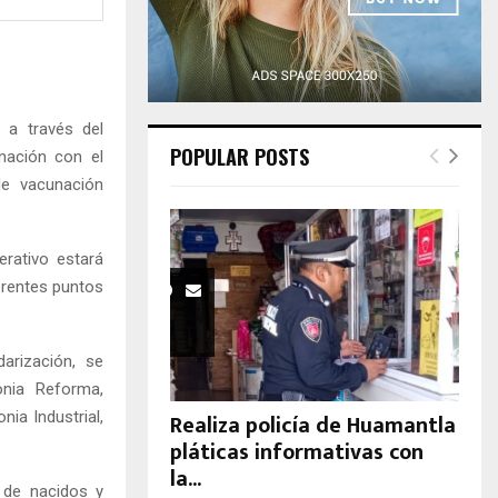
H
 a través del
POPULAR POSTS
inación con el
de vacunación
rativo estará
ferentes puntos
arización, se
onia Reforma,
ia Industrial,
Realiza policía de Huamantla
pláticas informativas con
la...
 de nacidos y