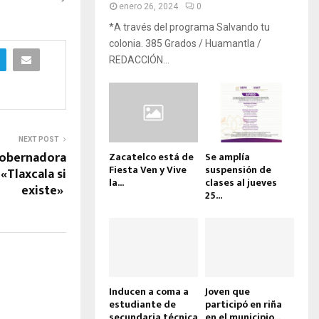
enero 26, 2024
0
*A través del programa Salvando tu
colonia. 385 Grados / Huamantla /
REDACCIÓN...
NEXT POST
gobernadora
Zacatelco está de
Se amplía
Fiesta Ven y Vive
suspensión de
«Tlaxcala si
la...
clases al jueves
existe»
25...
Inducen a coma a
Joven que
estudiante de
participó en riña
secundaria técnica
en el municipio...