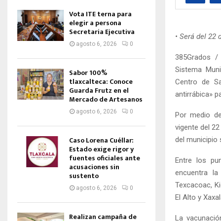
Vota ITE terna para
elegir a persona
Secretaria Ejecutiva
• Será del 22 
agosto 6, 2026
0
385Grados / 
Sistema Munic
Sabor 100%
tlaxcalteca: Conoce
Centro de Sa
Guarda Frutz en el
antirrábica» p
Mercado de Artesanos
agosto 6, 2026
0
Por medio de
vigente del 22
Caso Lorena Cuéllar:
del municipio 
Estado exige rigor y
fuentes oficiales ante
Entre los pu
acusaciones sin
encuentra la
sustento
Texcacoac, Ki
agosto 6, 2026
0
El Alto y Xaxal
Realizan campaña de
La vacunació