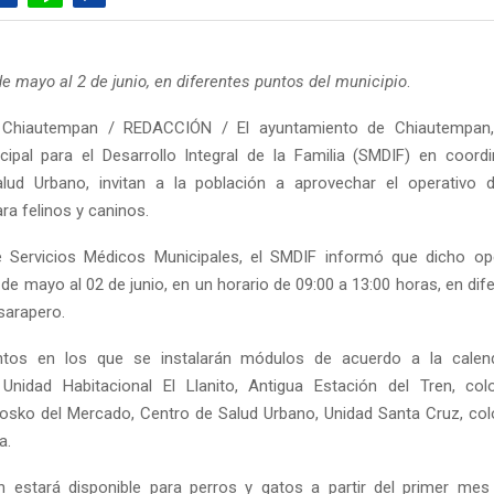
de mayo al 2 de junio, en diferentes puntos del municipio
.
Chiautempan / REDACCIÓN / El ayuntamiento de Chiautempan,
ipal para el Desarrollo Integral de la Familia (SMDIF) en coord
lud Urbano, invitan a la población a aprovechar el operativo 
ara felinos y caninos.
 Servicios Médicos Municipales, el SMDIF informó que dicho ope
 de mayo al 02 de junio, en un horario de 09:00 a 13:00 horas, en di
sarapero.
ntos en los que se instalarán módulos de acuerdo a la calend
 Unidad Habitacional El Llanito, Antigua Estación del Tren, col
osko del Mercado, Centro de Salud Urbano, Unidad Santa Cruz, colon
a.
n estará disponible para perros y gatos a partir del primer mes