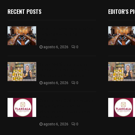
RECENT POSTS
EDITOR'S P
Vota ITE terna para elegir a
persona Secretaria
Ejecutiva
agosto 6, 2026
0
Sabor 100% tlaxcalteca:
Conoce Guarda Frutz en el
Mercado de Artesanos
agosto 6, 2026
0
Caso Lorena Cuéllar: Estado
exige rigor y fuentes
oficiales ante acusaciones
sin sustento
agosto 6, 2026
0