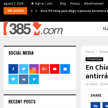
agosto 7, 2026
Sign in / Join
Blog
Privacy
Advertisement
Vota ITE terna para elegir a persona Secretaria 
385 AHORA
TL
SOCIAL MEDIA
Home
Chiau
Chiautempan
En Chi
antirrá
by
admin
may
SHARE
RECENT POSTS