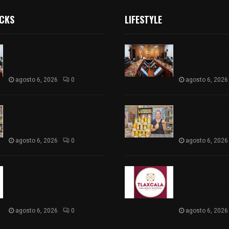
ICKS
LIFESTYLE
Vota ITE terna para elegir a
Vota ITE terna 
persona Secretaria
persona Secret
Ejecutiva
Ejecutiva
agosto 6, 2026
0
agosto 6, 2026
Sabor 100% tlaxcalteca:
Sabor 100% tla
Conoce Guarda Frutz en el
Conoce Guarda 
Mercado de Artesanos
Mercado de Ar
agosto 6, 2026
0
agosto 6, 2026
Caso Lorena Cuéllar: Estado
Caso Lorena Cu
exige rigor y fuentes
exige rigor y f
oficiales ante acusaciones
oficiales ante 
sin sustento
sin sustento
agosto 6, 2026
0
agosto 6, 2026