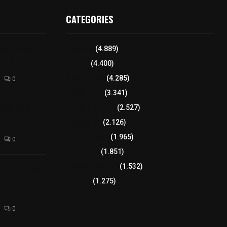
CATEGORIES
para elegir a
Tlaxcala
(4.889)
aria
Policía
(4.400)
8 columnas
(4.285)
0
Región Sur
(3.341)
xcalteca:
Región Oriente
(2.527)
Frutz en el
Educación
(2.126)
tesanos
Lo más leído
(1.965)
0
Congreso
(1.851)
Tlaxcala Capital
(1.532)
éllar: Estado
uentes
Política
(1.275)
acusaciones
0