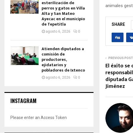
esterilización de
animales gest
perros y gatos en Villa
Alta y San Mateo
Ayecac en el municipio
de Tepetitla
SHARE
agosto 6, 2026
0
Atienden diputados a
comisión de
productores,
PREVIOUS POST
El éxito se
ejidatarios y
pobladores de Ixtenco
responsabil
diputada Ga
agosto 6, 2026
0
Jiménez
INSTAGRAM
Please enter an Access Token