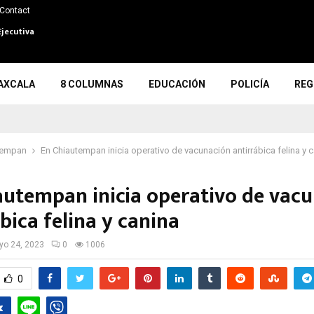
Contact
Ejecutiva
AXCALA
8 COLUMNAS
EDUCACIÓN
POLICÍA
REG
tempan
En Chiautempan inicia operativo de vacunación antirrábica felina y 
autempan inicia operativo de vac
bica felina y canina
o 24, 2023
0
1006
0