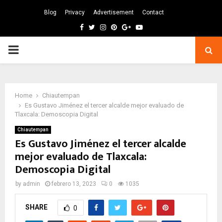
Blog
Privacy
Advertisement
Contact
Facebook
Twitter
Instagram
Pinterest
Google
Youtube
PRIMARY
MENU
Home
Chiautempan
Es Gustavo Jiménez el tercer alcalde mejor evaluado de
Tlaxcala: Demoscopia Digital
Chiautempan
Es Gustavo Jiménez el tercer alcalde
mejor evaluado de Tlaxcala:
Demoscopia Digital
by
admin
febrero 13, 2023
0
1035
SHARE
0