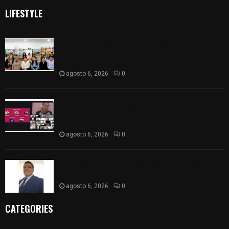
LIFESTYLE
Concluye con éxito el Curso de Verano 2026 de
la Biblioteca Municipal de La Magdalena
Tlaltelulco
agosto 6, 2026
0
La UATx propicia la reflexión sobre los nuevos
desafíos del acompañamiento tutorial por parte
del docente
agosto 6, 2026
0
Del comercio a la política: José Víctor Rendón
busca un cambio para Zitlaltepec
agosto 6, 2026
0
CATEGORIES