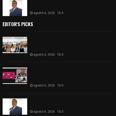
Del comercio a la política: José Víctor Rendón
busca un cambio para Zitlaltepec
agosto 6, 2026
0
EDITOR'S PICKS
Concluye con éxito el Curso de Verano 2026 de
la Biblioteca Municipal de La Magdalena
Tlaltelulco
agosto 6, 2026
0
La UATx propicia la reflexión sobre los nuevos
desafíos del acompañamiento tutorial por parte
del docente
agosto 6, 2026
0
Del comercio a la política: José Víctor Rendón
busca un cambio para Zitlaltepec
agosto 6, 2026
0