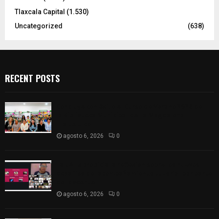
Tlaxcala Capital
(1.530)
Uncategorized
(638)
RECENT POSTS
Concluye con éxito el Curso de Verano 2026 de
la Biblioteca Municipal de La Magdalena
Tlaltelulco
agosto 6, 2026
0
La UATx propicia la reflexión sobre los nuevos
desafíos del acompañamiento tutorial por parte
del docente
agosto 6, 2026
0