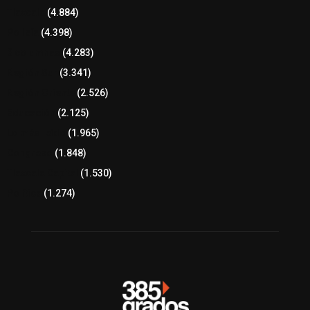
Tlaxcala
(4.884)
Policía
(4.398)
8 columnas
(4.283)
Región Sur
(3.341)
Región Oriente
(2.526)
Educación
(2.125)
Lo más leído
(1.965)
Congreso
(1.848)
Tlaxcala Capital
(1.530)
Política
(1.274)