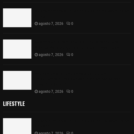
Muere hombre al interior de salón de eventos en
Apizaco
agosto 7, 2026
0
Se accidenta camioneta sobre la carretera
México-Veracruz, a la altura de Hueyotlipan
agosto 7, 2026
0
Retiran de sus funciones a policía de
Chiautempan tras ser exhibido en redes por
presunto soborno
agosto 7, 2026
0
LIFESTYLE
Muere hombre al interior de salón de eventos en
Apizaco
agosto 7, 2026
0