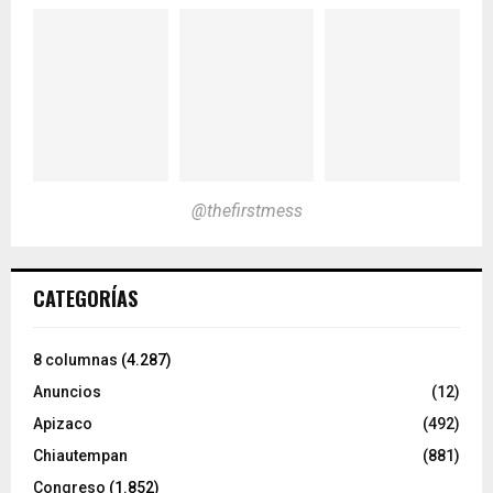
@thefirstmess
CATEGORÍAS
8 columnas
(4.287)
Anuncios
(12)
Apizaco
(492)
Chiautempan
(881)
Congreso
(1.852)