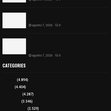
Se accidenta camioneta sobre la carretera
México-Veracruz, a la altura de Hueyotlipan
agosto 7, 2026
0
Retiran de sus funciones a policía de
Chiautempan tras ser exhibido en redes por
presunto soborno
agosto 7, 2026
0
CATEGORIES
Tlaxcala
(4.894)
Policía
(4.404)
8 columnas
(4.287)
Región Sur
(3.346)
Región Oriente
(2.529)