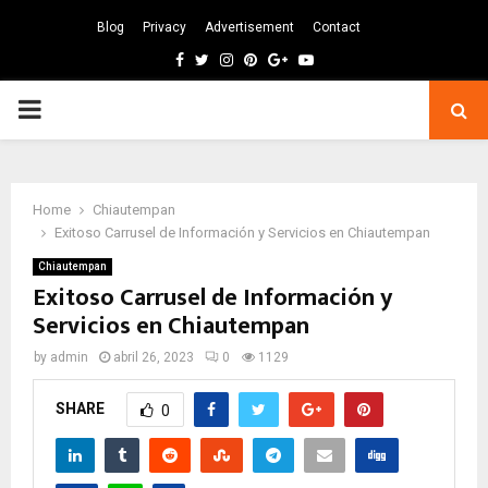
Blog
Privacy
Advertisement
Contact
Facebook
Twitter
Instagram
Pinterest
Google
Youtube
PRIMARY
MENU
Home
Chiautempan
Exitoso Carrusel de Información y Servicios en Chiautempan
Chiautempan
Exitoso Carrusel de Información y
Servicios en Chiautempan
by
admin
abril 26, 2023
0
1129
SHARE
0