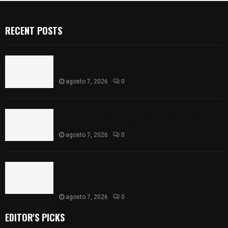
RECENT POSTS
Muere hombre al interior de salón de eventos en
Apizaco
agosto 7, 2026
0
Se accidenta camioneta sobre la carretera
México-Veracruz, a la altura de Hueyotlipan
agosto 7, 2026
0
Retiran de sus funciones a policía de
Chiautempan tras ser exhibido en redes por
presunto soborno
agosto 7, 2026
0
EDITOR'S PICKS