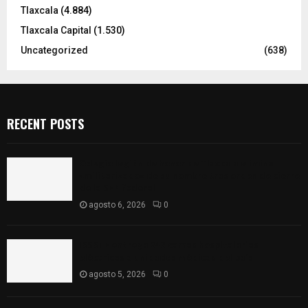
Tlaxcala
(4.884)
Tlaxcala Capital
(1.530)
Uncategorized
(638)
RECENT POSTS
Colegio legión de honor de Tlaxcala elimina
«militarizado» de su nombre tras orden de cierre
de la SEP federal
agosto 6, 2026
0
ISSSTE entrega 242 camas hospitalarias
eléctricas a unidades médicas del país
agosto 5, 2026
0