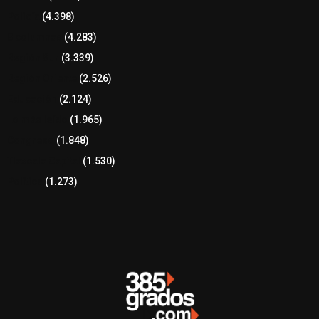
Policía
(4.398)
8 columnas
(4.283)
Región Sur
(3.339)
Región Oriente
(2.526)
Educación
(2.124)
Lo más leído
(1.965)
Congreso
(1.848)
Tlaxcala Capital
(1.530)
Política
(1.273)