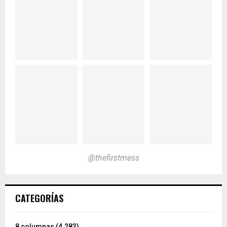
@thefirstmess
CATEGORÍAS
8 columnas
(4.283)