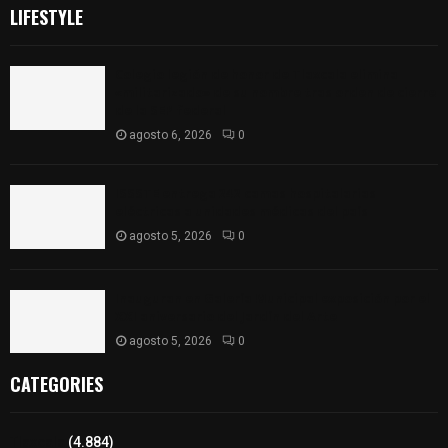
LIFESTYLE
Colegio legión de honor de Tlaxcala elimina
«militarizado» de su nombre tras orden de cierre
de la SEP federal
agosto 6, 2026
0
ISSSTE entrega 242 camas hospitalarias
eléctricas a unidades médicas del país
agosto 5, 2026
0
Inauguran en Galería Municipal exposición por el
XXI aniversario del Jardín del Arte
agosto 5, 2026
0
CATEGORIES
Tlaxcala
(4.884)