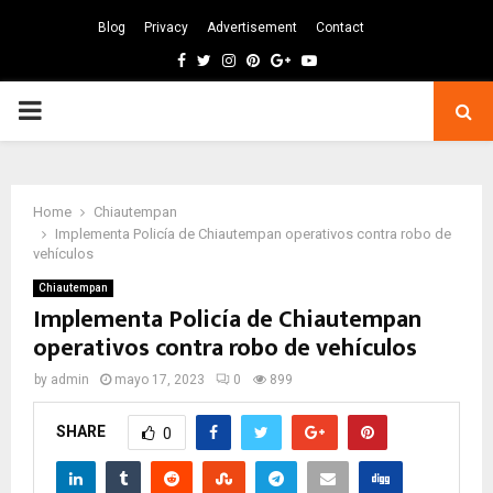
Blog
Privacy
Advertisement
Contact
Facebook
Twitter
Instagram
Pinterest
Google
Youtube
PRIMARY
MENU
Home
Chiautempan
Implementa Policía de Chiautempan operativos contra robo de
vehículos
Chiautempan
Implementa Policía de Chiautempan
operativos contra robo de vehículos
by
admin
mayo 17, 2023
0
899
SHARE
0