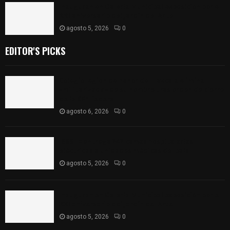
Inauguran en Galería Municipal exposición por el
XXI aniversario del Jardín del Arte
agosto 5, 2026
0
EDITOR'S PICKS
Colegio legión de honor de Tlaxcala elimina
«militarizado» de su nombre tras orden de cierre
de la SEP federal
agosto 6, 2026
0
ISSSTE entrega 242 camas hospitalarias
eléctricas a unidades médicas del país
agosto 5, 2026
0
Inauguran en Galería Municipal exposición por el
XXI aniversario del Jardín del Arte
agosto 5, 2026
0