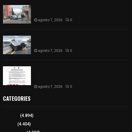
Muere hombre al interior de salón de eventos en
Apizaco
agosto 7, 2026
0
Se accidenta camioneta sobre la carretera
México-Veracruz, a la altura de Hueyotlipan
agosto 7, 2026
0
Retiran de sus funciones a policía de
Chiautempan tras ser exhibido en redes por
presunto soborno
agosto 7, 2026
0
CATEGORIES
Tlaxcala
(4.894)
Policía
(4.404)