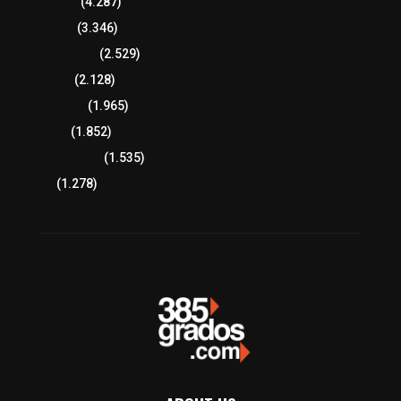
8 columnas
(4.287)
Región Sur
(3.346)
Región Oriente
(2.529)
Educación
(2.128)
Lo más leído
(1.965)
Congreso
(1.852)
Tlaxcala Capital
(1.535)
Política
(1.278)