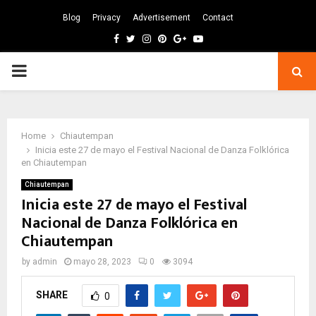
Blog
Privacy
Advertisement
Contact
Facebook
Twitter
Instagram
Pinterest
Google
Youtube
PRIMARY
MENU
Home
Chiautempan
Inicia este 27 de mayo el Festival Nacional de Danza Folklórica
en Chiautempan
Chiautempan
Inicia este 27 de mayo el Festival
Nacional de Danza Folklórica en
Chiautempan
by
admin
mayo 28, 2023
0
3094
SHARE
0