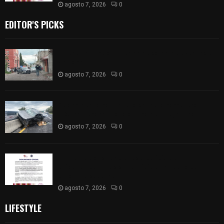
agosto 7, 2026
0
EDITOR'S PICKS
Muere hombre al interior de salón de eventos en
Apizaco
agosto 7, 2026
0
Se accidenta camioneta sobre la carretera
México-Veracruz, a la altura de Hueyotlipan
agosto 7, 2026
0
Retiran de sus funciones a policía de
Chiautempan tras ser exhibido en redes por
presunto soborno
agosto 7, 2026
0
LIFESTYLE