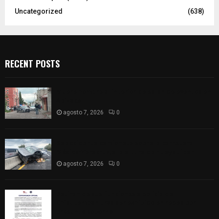
Uncategorized
(638)
RECENT POSTS
Muere hombre al interior de salón de eventos en
Apizaco
agosto 7, 2026
0
Se accidenta camioneta sobre la carretera
México-Veracruz, a la altura de Hueyotlipan
agosto 7, 2026
0
Retiran de sus funciones a policía de
Chiautempan tras ser exhibido en redes por
presunto soborno