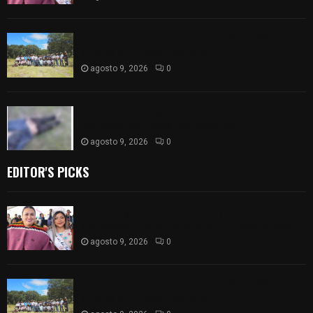
Tetla siembra futuro: plantan más de 700
árboles en Jornada Nacional
agosto 9, 2026
0
Confirman hallazgo de hombre sin vida en La
Malinche; FGJE investiga homicidio
agosto 9, 2026
0
EDITOR'S PICKS
Blanca Angulo respalda a Jocelyne Gómez rumbo
a la elección de Reina de la Feria Tlaxcala 2026
agosto 9, 2026
0
Tetla siembra futuro: plantan más de 700
árboles en Jornada Nacional