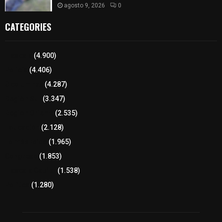
agosto 9, 2026
0
CATEGORIES
Tlaxcala
(4.900)
Policía
(4.406)
8 columnas
(4.287)
Región Sur
(3.347)
Región Oriente
(2.535)
Educación
(2.128)
Lo más leído
(1.965)
Congreso
(1.853)
Tlaxcala Capital
(1.538)
Política
(1.280)