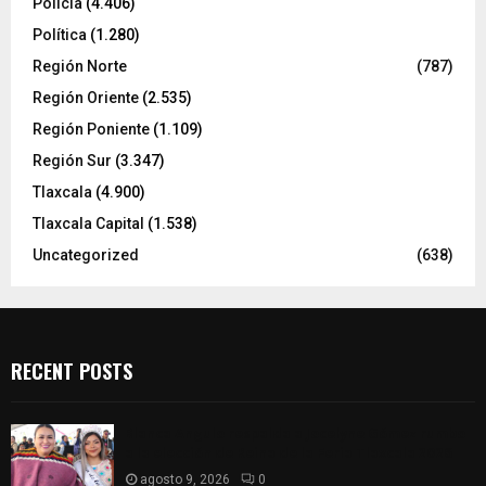
Policía
(4.406)
Política
(1.280)
Región Norte
(787)
Región Oriente
(2.535)
Región Poniente
(1.109)
Región Sur
(3.347)
Tlaxcala
(4.900)
Tlaxcala Capital
(1.538)
Uncategorized
(638)
RECENT POSTS
Blanca Angulo respalda a Jocelyne Gómez rumbo
a la elección de Reina de la Feria Tlaxcala 2026
agosto 9, 2026
0