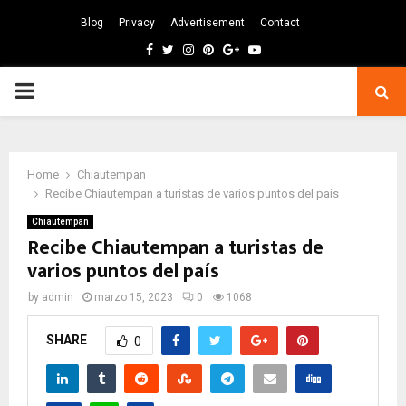
Blog
Privacy
Advertisement
Contact
Facebook
Twitter
Instagram
Pinterest
Google
Youtube
PRIMARY
MENU
Home
Chiautempan
Recibe Chiautempan a turistas de varios puntos del país
Chiautempan
Recibe Chiautempan a turistas de
varios puntos del país
by
admin
marzo 15, 2023
0
1068
SHARE
0