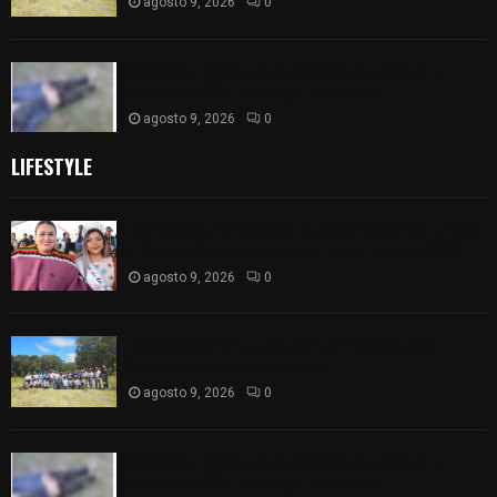
agosto 9, 2026
0
Confirman hallazgo de hombre sin vida en La
Malinche; FGJE investiga homicidio
agosto 9, 2026
0
LIFESTYLE
Blanca Angulo respalda a Jocelyne Gómez rumbo
a la elección de Reina de la Feria Tlaxcala 2026
agosto 9, 2026
0
Tetla siembra futuro: plantan más de 700
árboles en Jornada Nacional
agosto 9, 2026
0
Confirman hallazgo de hombre sin vida en La
Malinche; FGJE investiga homicidio