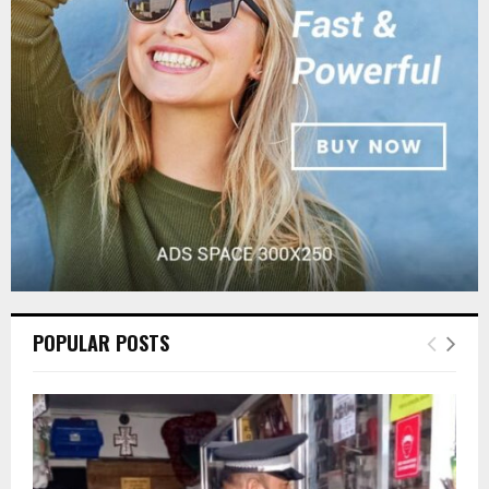
r
R
:
C
H
POPULAR POSTS