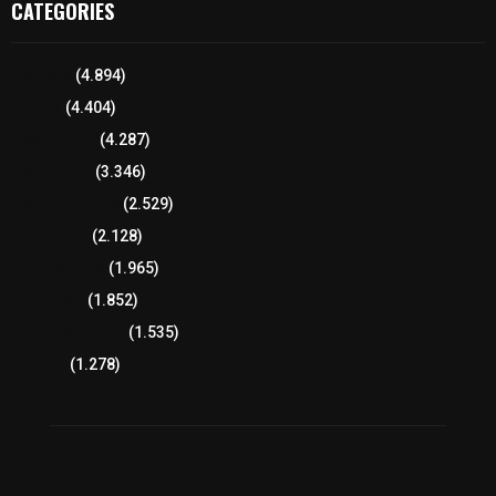
CATEGORIES
Tlaxcala
(4.894)
Policía
(4.404)
8 columnas
(4.287)
Región Sur
(3.346)
Región Oriente
(2.529)
Educación
(2.128)
Lo más leído
(1.965)
Congreso
(1.852)
Tlaxcala Capital
(1.535)
Política
(1.278)