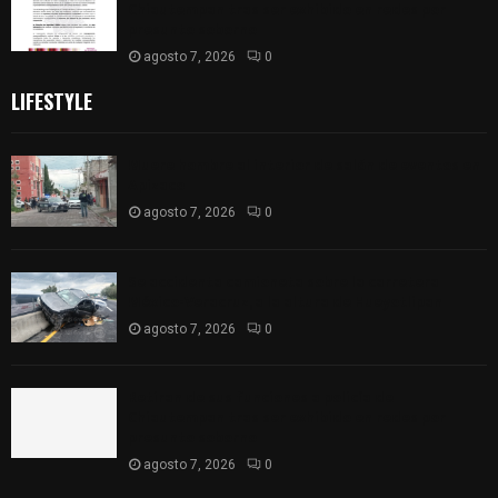
Chiautempan tras ser exhibido en redes por
presunto soborno
agosto 7, 2026
0
LIFESTYLE
Muere hombre al interior de salón de eventos en
Apizaco
agosto 7, 2026
0
Se accidenta camioneta sobre la carretera
México-Veracruz, a la altura de Hueyotlipan
agosto 7, 2026
0
Retiran de sus funciones a policía de
Chiautempan tras ser exhibido en redes por
presunto soborno
agosto 7, 2026
0