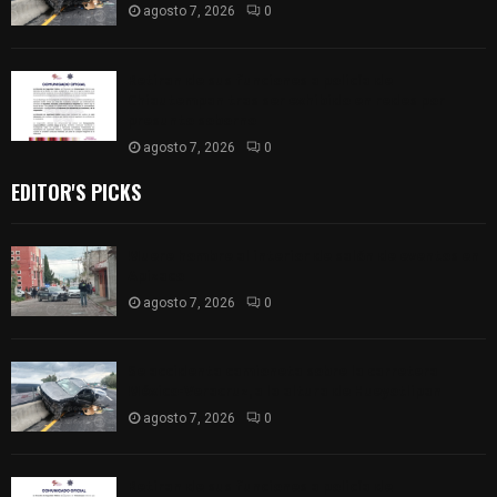
agosto 7, 2026
0
Retiran de sus funciones a policía de
Chiautempan tras ser exhibido en redes por
presunto soborno
agosto 7, 2026
0
EDITOR'S PICKS
Muere hombre al interior de salón de eventos en
Apizaco
agosto 7, 2026
0
Se accidenta camioneta sobre la carretera
México-Veracruz, a la altura de Hueyotlipan
agosto 7, 2026
0
Retiran de sus funciones a policía de