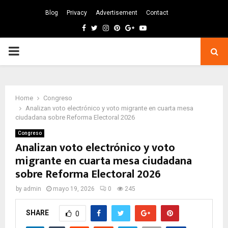
Blog
Privacy
Advertisement
Contact
Facebook
Twitter
Instagram
Pinterest
Google
Youtube
PRIMARY
MENU
Home
Congreso
Analizan voto electrónico y voto migrante en cuarta mesa
ciudadana sobre Reforma Electoral 2026
Congreso
Analizan voto electrónico y voto
migrante en cuarta mesa ciudadana
sobre Reforma Electoral 2026
by
admin
mayo 19, 2026
0
245
SHARE
0