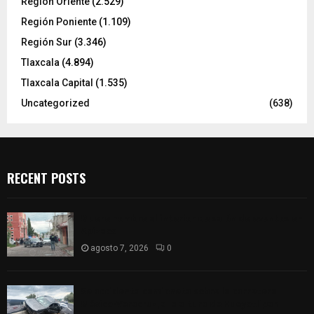
Región Oriente
(2.529)
Región Poniente
(1.109)
Región Sur
(3.346)
Tlaxcala
(4.894)
Tlaxcala Capital
(1.535)
Uncategorized
(638)
RECENT POSTS
Muere hombre al interior de salón de eventos en
Apizaco
agosto 7, 2026
0
Se accidenta camioneta sobre la carretera
México-Veracruz, a la altura de Hueyotlipan