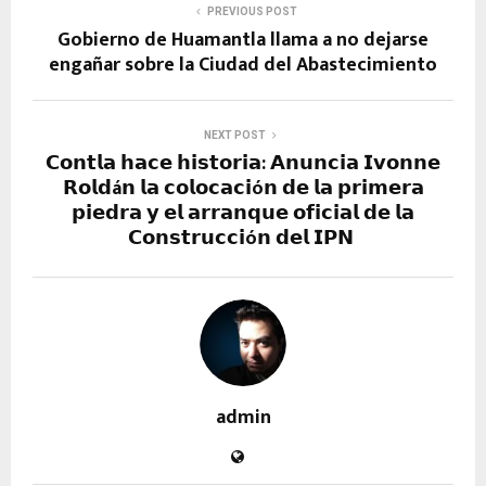
PREVIOUS POST
Gobierno de Huamantla llama a no dejarse
engañar sobre la Ciudad del Abastecimiento
NEXT POST
𝗖𝗼𝗻𝘁𝗹𝗮 𝗵𝗮𝗰𝗲 𝗵𝗶𝘀𝘁𝗼𝗿𝗶𝗮: 𝗔𝗻𝘂𝗻𝗰𝗶𝗮 𝗜𝘃𝗼𝗻𝗻𝗲
𝗥𝗼𝗹𝗱á𝗻 𝗹𝗮 𝗰𝗼𝗹𝗼𝗰𝗮𝗰𝗶ó𝗻 𝗱𝗲 𝗹𝗮 𝗽𝗿𝗶𝗺𝗲𝗿𝗮
𝗽𝗶𝗲𝗱𝗿𝗮 𝘆 𝗲𝗹 𝗮𝗿𝗿𝗮𝗻𝗾𝘂𝗲 𝗼𝗳𝗶𝗰𝗶𝗮𝗹 𝗱𝗲 𝗹𝗮
𝗖𝗼𝗻𝘀𝘁𝗿𝘂𝗰𝗰𝗶ó𝗻 𝗱𝗲𝗹 𝗜𝗣𝗡
admin