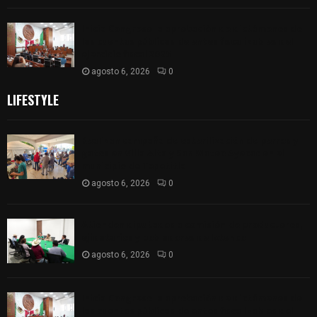
Inicia Congreso la aprobación de dictámenes de
las cuentas públicas de entes fiscalizables del
ejercicio fiscal 2025
agosto 6, 2026
0
LIFESTYLE
Realizan campaña de esterilización de perros y
gatos en Villa Alta y San Mateo Ayecac en el
municipio de Tepetitla
agosto 6, 2026
0
Atienden diputados a comisión de productores,
ejidatarios y pobladores de Ixtenco
agosto 6, 2026
0
Inicia Congreso la aprobación de dictámenes de
las cuentas públicas de entes fiscalizables del