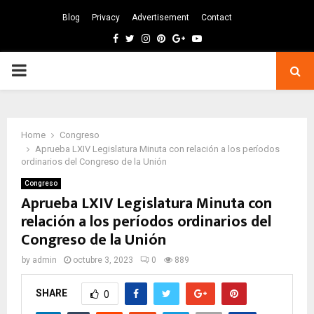
Blog
Privacy
Advertisement
Contact
Facebook
Twitter
Instagram
Pinterest
Google
Youtube
PRIMARY
MENU
Home
Congreso
Aprueba LXIV Legislatura Minuta con relación a los períodos
ordinarios del Congreso de la Unión
Congreso
Aprueba LXIV Legislatura Minuta con
relación a los períodos ordinarios del
Congreso de la Unión
by
admin
octubre 3, 2023
0
889
SHARE
0