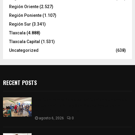
Región Oriente
(2.527)
Región Poniente
(1.107)
Región Sur
(3.341)
Tlaxcala
(4.888)
Tlaxcala Capital
(1.531)
Uncategorized
(638)
RECENT POSTS
Realizan campaña de esterilización de perros y
gatos en Villa Alta y San Mateo Ayecac en el
municipio de Tepetitla
agosto 6, 2026
0