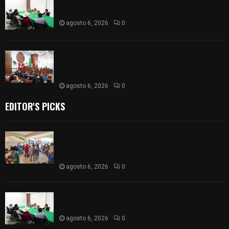
Atienden diputados a comisión de productores,
ejidatarios y pobladores de Ixtenco
agosto 6, 2026
0
Inicia Congreso la aprobación de dictámenes de
las cuentas públicas de entes fiscalizables del
ejercicio fiscal 2025
agosto 6, 2026
0
EDITOR'S PICKS
Realizan campaña de esterilización de perros y
gatos en Villa Alta y San Mateo Ayecac en el
municipio de Tepetitla
agosto 6, 2026
0
Atienden diputados a comisión de productores,
ejidatarios y pobladores de Ixtenco
agosto 6, 2026
0