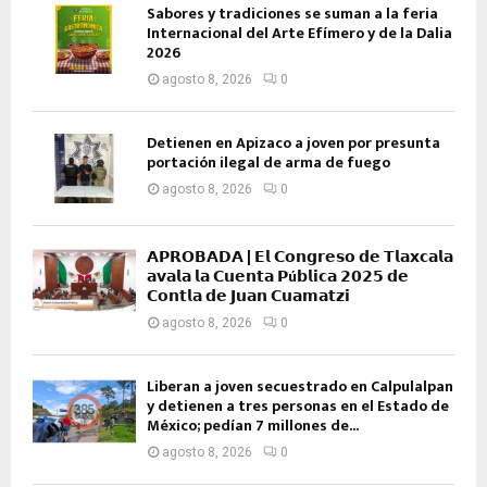
Sabores y tradiciones se suman a la feria
Internacional del Arte Efímero y de la Dalia
2026
agosto 8, 2026
0
Detienen en Apizaco a joven por presunta
portación ilegal de arma de fuego
agosto 8, 2026
0
𝗔𝗣𝗥𝗢𝗕𝗔𝗗𝗔 | 𝗘𝗹 𝗖𝗼𝗻𝗴𝗿𝗲𝘀𝗼 𝗱𝗲 𝗧𝗹𝗮𝘅𝗰𝗮𝗹𝗮
𝗮𝘃𝗮𝗹𝗮 𝗹𝗮 𝗖𝘂𝗲𝗻𝘁𝗮 𝗣ú𝗯𝗹𝗶𝗰𝗮 𝟮𝟬𝟮𝟱 𝗱𝗲
𝗖𝗼𝗻𝘁𝗹𝗮 𝗱𝗲 𝗝𝘂𝗮𝗻 𝗖𝘂𝗮𝗺𝗮𝘁𝘇𝗶
agosto 8, 2026
0
Liberan a joven secuestrado en Calpulalpan
y detienen a tres personas en el Estado de
México; pedían 7 millones de...
agosto 8, 2026
0