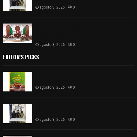
agosto 8, 2026
0
𝗔𝗣𝗥𝗢𝗕𝗔𝗗𝗔 | 𝗘𝗹 𝗖𝗼𝗻𝗴𝗿𝗲𝘀𝗼 𝗱𝗲 𝗧𝗹𝗮𝘅𝗰𝗮𝗹𝗮
𝗮𝘃𝗮𝗹𝗮 𝗹𝗮 𝗖𝘂𝗲𝗻𝘁𝗮 𝗣ú𝗯𝗹𝗶𝗰𝗮 𝟮𝟬𝟮𝟱 𝗱𝗲 𝗖𝗼𝗻𝘁𝗹𝗮 𝗱𝗲
𝗝𝘂𝗮𝗻 𝗖𝘂𝗮𝗺𝗮𝘁𝘇𝗶
agosto 8, 2026
0
EDITOR'S PICKS
Sabores y tradiciones se suman a la feria
Internacional del Arte Efímero y de la Dalia 2026
agosto 8, 2026
0
Detienen en Apizaco a joven por presunta
portación ilegal de arma de fuego
agosto 8, 2026
0