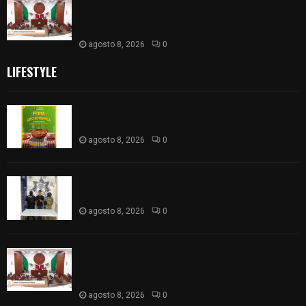
𝗔𝗣𝗥𝗢𝗕𝗔𝗗𝗔 | 𝗘𝗹 𝗖𝗼𝗻𝗴𝗿𝗲𝘀𝗼 𝗱𝗲 𝗧𝗹𝗮𝘅𝗰𝗮𝗹𝗮
𝗮𝘃𝗮𝗹𝗮 𝗹𝗮 𝗖𝘂𝗲𝗻𝘁𝗮 𝗣ú𝗯𝗹𝗶𝗰𝗮 𝟮𝟬𝟮𝟱 𝗱𝗲 𝗖𝗼𝗻𝘁𝗹𝗮 𝗱𝗲
𝗝𝘂𝗮𝗻 𝗖𝘂𝗮𝗺𝗮𝘁𝘇𝗶
agosto 8, 2026
0
LIFESTYLE
Sabores y tradiciones se suman a la feria
Internacional del Arte Efímero y de la Dalia 2026
agosto 8, 2026
0
Detienen en Apizaco a joven por presunta
portación ilegal de arma de fuego
agosto 8, 2026
0
𝗔𝗣𝗥𝗢𝗕𝗔𝗗𝗔 | 𝗘𝗹 𝗖𝗼𝗻𝗴𝗿𝗲𝘀𝗼 𝗱𝗲 𝗧𝗹𝗮𝘅𝗰𝗮𝗹𝗮
𝗮𝘃𝗮𝗹𝗮 𝗹𝗮 𝗖𝘂𝗲𝗻𝘁𝗮 𝗣ú𝗯𝗹𝗶𝗰𝗮 𝟮𝟬𝟮𝟱 𝗱𝗲 𝗖𝗼𝗻𝘁𝗹𝗮 𝗱𝗲
𝗝𝘂𝗮𝗻 𝗖𝘂𝗮𝗺𝗮𝘁𝘇𝗶
agosto 8, 2026
0