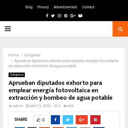
Blog
Privacy
Advertisement
Contact
Facebook
Twitter
Instagram
Pinterest
Google
Youtube
PRIMARY
MENU
Home
Congreso
Aprueban diputados exhorto para emplear energía fotovoltaica
en extracción y bombeo de agua potable
Congreso
Aprueban diputados exhorto para
emplear energía fotovoltaica en
extracción y bombeo de agua potable
by
admin
abril 15, 2025
0
686
SHARE
0