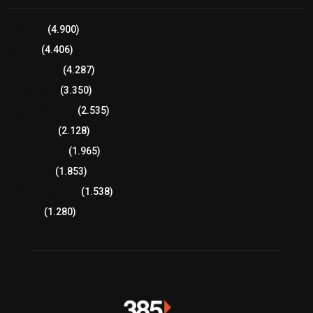
Tlaxcala
(4.900)
Policía
(4.406)
8 columnas
(4.287)
Región Sur
(3.350)
Región Oriente
(2.535)
Educación
(2.128)
Lo más leído
(1.965)
Congreso
(1.853)
Tlaxcala Capital
(1.538)
Política
(1.280)