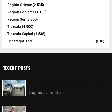
Región Oriente
(2.535)
Región Poniente
(1.109)
Región Sur
(3.350)
Tlaxcala
(4.900)
Tlaxcala Capital
(1.538)
Uncategorized
(638)
RECENT POSTS
Frustran policías de SPM robo de camioneta en
comunidad de Tlaltepango; hay un detenido
agosto 9, 2026
0
¡Es niño! Oportuna intervención de paramédicos