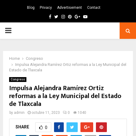
Blog
Privacy
Advertisement
Contact
Facebook
Twitter
Instagram
Pinterest
Google
Youtube
PRIMARY
MENU
Home
Congreso
Impulsa Alejandra Ramírez Ortiz reformas a la Ley Municipal del
Estado de Tlaxcala
Congreso
Impulsa Alejandra Ramírez Ortiz
reformas a la Ley Municipal del Estado
de Tlaxcala
by
admin
octubre 11, 2023
0
1040
SHARE
0