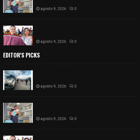
ayuda al nacimiento de un bebé en SPM
agosto 9, 2026
0
Blanca Angulo respalda a Jocelyne Gómez rumbo
a la elección de Reina de la Feria Tlaxcala 2026
agosto 9, 2026
0
EDITOR'S PICKS
Frustran policías de SPM robo de camioneta en
comunidad de Tlaltepango; hay un detenido
agosto 9, 2026
0
¡Es niño! Oportuna intervención de paramédicos
ayuda al nacimiento de un bebé en SPM
agosto 9, 2026
0
Blanca Angulo respalda a Jocelyne Gómez rumbo