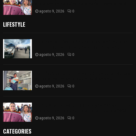
a la elección de Reina de la Feria Tlaxcala 2026
agosto 9, 2026
0
LIFESTYLE
Frustran policías de SPM robo de camioneta en
comunidad de Tlaltepango; hay un detenido
agosto 9, 2026
0
¡Es niño! Oportuna intervención de paramédicos
ayuda al nacimiento de un bebé en SPM
agosto 9, 2026
0
Blanca Angulo respalda a Jocelyne Gómez rumbo
a la elección de Reina de la Feria Tlaxcala 2026
agosto 9, 2026
0
CATEGORIES