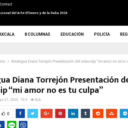
Contact
cional del Arte Efímero y de la Dalia 2026
AXCALA
8 COLUMNAS
EDUCACIÓN
POLICÍA
REG
eso
Atestigua Diana Torrejón Presentación del videoclip “mi amor no es tu 
gua Diana Torrejón Presentación d
lip “mi amor no es tu culpa”
o 27, 2023
0
826
0