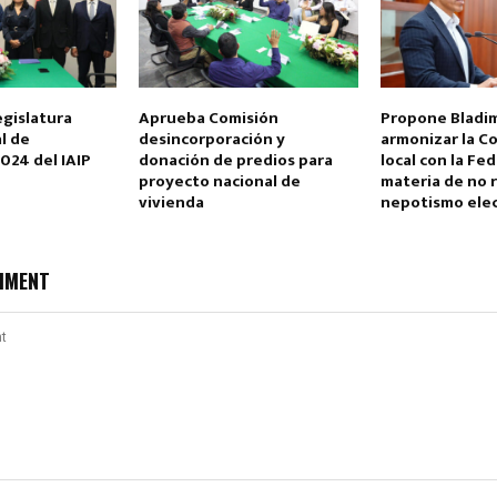
egislatura
Aprueba Comisión
Propone Bladim
l de
desincorporación y
armonizar la C
024 del IAIP
donación de predios para
local con la Fe
proyecto nacional de
materia de no 
vivienda
nepotismo elec
MMENT