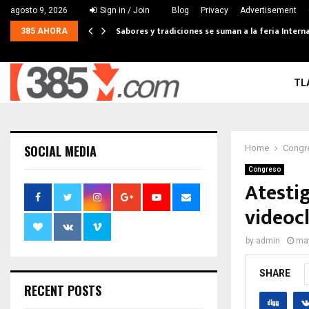
agosto 9, 2026
Sign in / Join
Blog
Privacy
Advertisement
Sabores y tradiciones se suman a la feria Interna
385 AHORA
TL
SOCIAL MEDIA
Home
Congr
Congreso
Atesti
videoc
by
admin
may
SHARE
RECENT POSTS