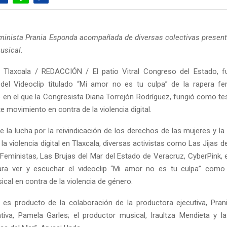
minista Prania Esponda acompañada de diversas colectivas presentó
usical.
 Tlaxcala / REDACCIÓN / El patio Vitral Congreso del Estado, f
del Videoclip titulado “Mi amor no es tu culpa” de la rapera fe
 en el que la Congresista Diana Torrejón Rodríguez, fungió como te
te movimiento en contra de la violencia digital.
 la lucha por la reivindicación de los derechos de las mujeres y la 
la violencia digital en Tlaxcala, diversas activistas como Las Jijas d
eministas, Las Brujas del Mar del Estado de Veracruz, CyberPink, e
para ver y escuchar el videoclip “Mi amor no es tu culpa” como
cal en contra de la violencia de género.
p es producto de la colaboración de la productora ejecutiva, Pran
ativa, Pamela Garles; el productor musical, Iraultza Mendieta y l