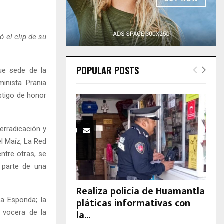
H
 el clip de su
POPULAR POSTS
ue sede de la
minista Prania
stigo de honor
erradicación y
el Maíz, La Red
ntre otras, se
 parte de una
Realiza policía de Huamantla
pláticas informativas con
ia Esponda; la
la...
a vocera de la