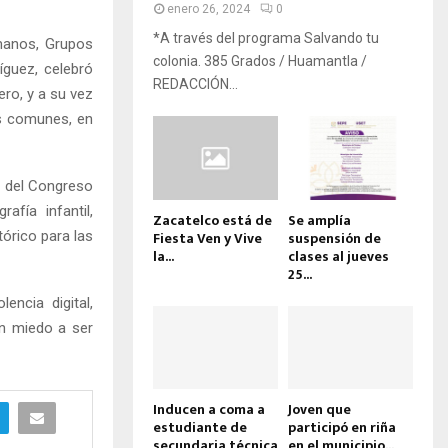
enero 26, 2024
0
*A través del programa Salvando tu
umanos, Grupos
colonia. 385 Grados / Huamantla /
íguez, celebró
REDACCIÓN...
ero, y a su vez
ás comunes, en
a del Congreso
afía infantil,
Zacatelco está de
Se amplía
tórico para las
Fiesta Ven y Vive
suspensión de
la...
clases al jueves
25...
encia digital,
in miedo a ser
Inducen a coma a
Joven que
estudiante de
participó en riña
secundaria técnica
en el municipio...