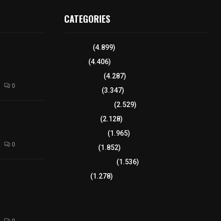
CATEGORIES
iciones se
Tlaxcala
(4.899)
a
Policía
(4.406)
el Arte
 Dalia 2026
8 columnas
(4.287)
0
Región Sur
(3.347)
Región Oriente
(2.529)
izaco a joven
Educación
(2.128)
ortación
 de fuego
Lo más leído
(1.965)
0
Congreso
(1.852)
Tlaxcala Capital
(1.536)
𝗘𝗹
Política
(1.278)
𝗧𝗹𝗮𝘅𝗰𝗮𝗹𝗮
𝘁𝗮 𝗣ú𝗯𝗹𝗶𝗰𝗮
𝗹𝗮 𝗱𝗲 𝗝𝘂𝗮𝗻
0