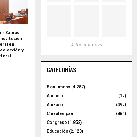
ir Zainos
onstitución
deral en
@thefirstmess
reelección y
toral
CATEGORÍAS
8 columnas
(4.287)
Anuncios
(12)
Apizaco
(492)
Chiautempan
(881)
Congreso
(1.852)
Educación
(2.128)