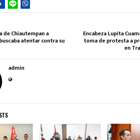
ía de Chiautempan a
Encabeza Lupita Cuam
buscaba atentar contra su
toma de protesta a pr
en Tr
Reply
Retweet
Favorite
Reply
R
admin
STS