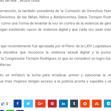
jas del Mar”, Arussi Unda.
tervención, la también presidenta de la Comisión de Derechos H
 Derechos de las Niñas, Niños y Adolescentes, Diana Torrejón Rodr
, como una forma de levantar la voz en contra de la violencia de gén
igan existiendo casos de violencia digital y que cada vez sean m
 que recientemente fue aprobada por el Pleno de la LXIV Legislatur
a iniciativa que reconoce la violencia sexual digital y la pornogr
la Congresista Torrejón Rodríguez, lo que se consideró un logro his
ltecas.
o se enfatizó la lucha para erradicar, prever y sancionar la viol
ue más mujeres tengan acceso a la justicia pronta y expedita y s
0