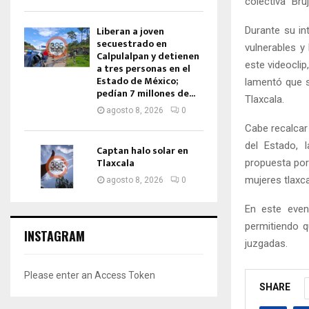
colectiva “Bru
Liberan a joven
Durante su in
secuestrado en
vulnerables y
Calpulalpan y detienen
este videoclip
a tres personas en el
Estado de México;
lamentó que s
pedían 7 millones de...
Tlaxcala.
agosto 8, 2026
0
Cabe recalcar
del Estado, l
Captan halo solar en
Tlaxcala
propuesta por 
mujeres tlaxca
agosto 8, 2026
0
En este event
permitiendo q
INSTAGRAM
juzgadas.
Please enter an Access Token
SHARE