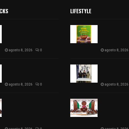
ICKS
LIFESTYLE
Sabores y tradiciones se
Sabores y trad
suman a la feria
suman a la feri
Internacional del Arte
Internacional d
Efímero y de la Dalia 2026
Efímero y de la
agosto 8, 2026
0
agosto 8, 2026
Detienen en Apizaco a joven
Detienen en Ap
por presunta portación
por presunta p
ilegal de arma de fuego
ilegal de arma
agosto 8, 2026
0
agosto 8, 2026
𝗔𝗣𝗥𝗢𝗕𝗔𝗗𝗔 | 𝗘𝗹
𝗔𝗣𝗥𝗢𝗕𝗔𝗗𝗔 | 
𝗖𝗼𝗻𝗴𝗿𝗲𝘀𝗼 𝗱𝗲 𝗧𝗹𝗮𝘅𝗰𝗮𝗹𝗮
𝗖𝗼𝗻𝗴𝗿𝗲𝘀𝗼 𝗱𝗲 
𝗮𝘃𝗮𝗹𝗮 𝗹𝗮 𝗖𝘂𝗲𝗻𝘁𝗮 𝗣ú𝗯𝗹𝗶𝗰𝗮
𝗮𝘃𝗮𝗹𝗮 𝗹𝗮 𝗖𝘂𝗲
𝟮𝟬𝟮𝟱 𝗱𝗲 𝗖𝗼𝗻𝘁𝗹𝗮 𝗱𝗲 𝗝𝘂𝗮𝗻
𝟮𝟬𝟮𝟱 𝗱𝗲 𝗖𝗼𝗻𝘁
𝗖𝘂𝗮𝗺𝗮𝘁𝘇𝗶
𝗖𝘂𝗮𝗺𝗮𝘁𝘇𝗶
agosto 8, 2026
0
agosto 8, 2026