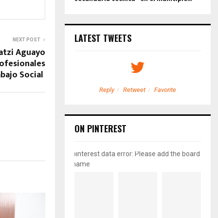
LATEST TWEETS
NEXT POST
atzi Aguayo
ofesionales
abajo Social
etweet
Favorite
Reply
Retweet
Favorite
ON PINTEREST
pinterest data error: Please add the board
name