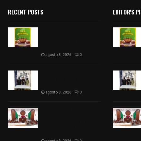
RECENT POSTS
EDITOR'S P
Sabores y tradiciones se
suman a la feria
Internacional del Arte
Efímero y de la Dalia 2026
agosto 8, 2026
0
Detienen en Apizaco a joven
por presunta portación
ilegal de arma de fuego
agosto 8, 2026
0
𝗔𝗣𝗥𝗢𝗕𝗔𝗗𝗔 | 𝗘𝗹
𝗖𝗼𝗻𝗴𝗿𝗲𝘀𝗼 𝗱𝗲 𝗧𝗹𝗮𝘅𝗰𝗮𝗹𝗮
𝗮𝘃𝗮𝗹𝗮 𝗹𝗮 𝗖𝘂𝗲𝗻𝘁𝗮 𝗣ú𝗯𝗹𝗶𝗰𝗮
𝟮𝟬𝟮𝟱 𝗱𝗲 𝗖𝗼𝗻𝘁𝗹𝗮 𝗱𝗲 𝗝𝘂𝗮𝗻
𝗖𝘂𝗮𝗺𝗮𝘁𝘇𝗶
agosto 8, 2026
0