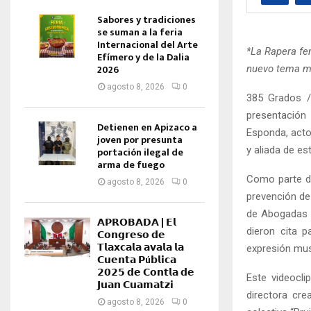
Sabores y tradiciones
se suman a la feria
Internacional del Arte
*La Rapera fe
Efímero y de la Dalia
2026
nuevo tema m
agosto 8, 2026
0
385 Grados /
presentación 
Detienen en Apizaco a
Esponda, acto
joven por presunta
y aliada de es
portación ilegal de
arma de fuego
Como parte de
agosto 8, 2026
0
prevención de 
de Abogadas F
𝗔𝗣𝗥𝗢𝗕𝗔𝗗𝗔 | 𝗘𝗹
dieron cita 
𝗖𝗼𝗻𝗴𝗿𝗲𝘀𝗼 𝗱𝗲
𝗧𝗹𝗮𝘅𝗰𝗮𝗹𝗮 𝗮𝘃𝗮𝗹𝗮 𝗹𝗮
expresión musi
𝗖𝘂𝗲𝗻𝘁𝗮 𝗣ú𝗯𝗹𝗶𝗰𝗮
𝟮𝟬𝟮𝟱 𝗱𝗲 𝗖𝗼𝗻𝘁𝗹𝗮 𝗱𝗲
Este videocli
𝗝𝘂𝗮𝗻 𝗖𝘂𝗮𝗺𝗮𝘁𝘇𝗶
directora cre
agosto 8, 2026
0