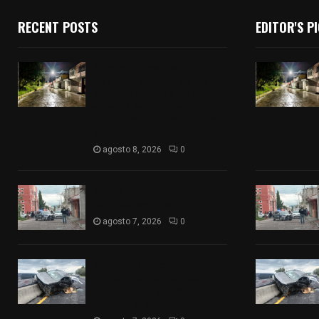
RECENT POSTS
EDITOR'S P
Supervisa Presidente
Municipal avances de las
acciones de «Más territorio
y menos escritorio» en la
unidad habitacional cuatro
señorios
agosto 8, 2026
0
Muere hombre al interior de
salón de eventos en Apizaco
agosto 7, 2026
0
Se accidenta camioneta
sobre la carretera México-
Veracruz, a la altura de
Hueyotlipan