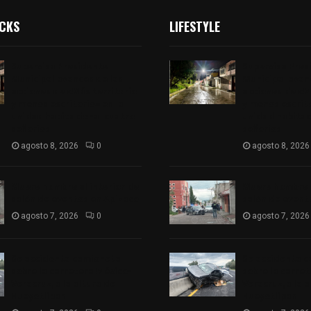
ICKS
LIFESTYLE
Supervisa Presidente
Supervisa Pres
Municipal avances de las
Municipal avan
acciones de «Más territorio
acciones de «M
y menos escritorio» en la
y menos escrito
unidad habitacional cuatro
unidad habitac
señorios
señorios
agosto 8, 2026
0
agosto 8, 2026
Muere hombre al interior de
Muere hombre a
salón de eventos en Apizaco
salón de event
agosto 7, 2026
0
agosto 7, 2026
Se accidenta camioneta
Se accidenta 
sobre la carretera México-
sobre la carre
Veracruz, a la altura de
Veracruz, a la 
Hueyotlipan
Hueyotlipan