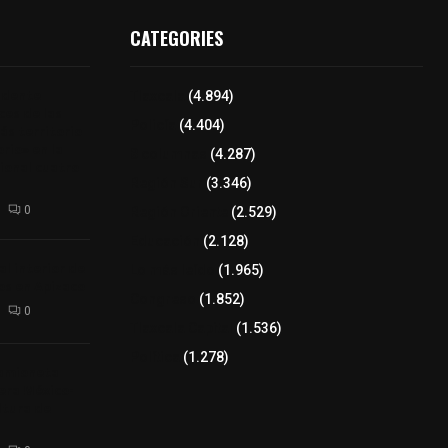
CATEGORIES
idente
Tlaxcala
(4.894)
ces de las
Policía
(4.404)
ás territorio
rio» en la
8 columnas
(4.287)
ional cuatro
Región Sur
(3.346)
0
Región Oriente
(2.529)
Educación
(2.128)
l interior de
Lo más leído
(1.965)
os en Apizaco
Congreso
(1.852)
0
Tlaxcala Capital
(1.536)
Política
(1.278)
camioneta
tera México-
altura de