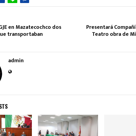
GJE en Mazatecochco dos
Presentará Compañía
ue transportaban
Teatro obra de Mi
Reply
Retweet
Favorite
Reply
R
admin
STS