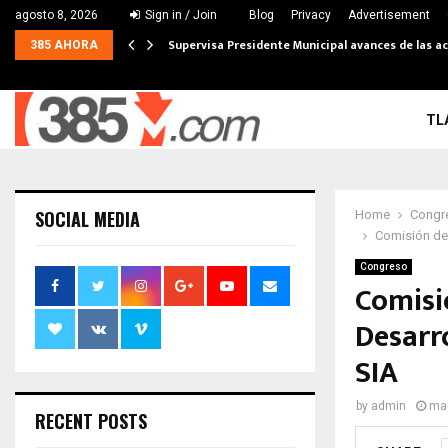
agosto 8, 2026
Sign in / Join
Blog
Privacy
Advertisement
Supervisa Presidente Municipal avances de las a
385 AHORA
TL
SOCIAL MEDIA
Home
Congr
Comisión de 
Congreso
Comisi
Desarro
SIA
by
admin
mar
RECENT POSTS