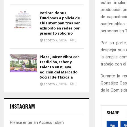
están implem
producción pr
Retiran de sus
de capacitaci
funciones a policía de
Chiautempan tras ser
sustentables 
exhibido en redes por
personas en T
presunto soborno
agosto 7, 2026
0
Por su parte,
despejar sus 
Plaza Juárez vibra con
la amplia com
tradición, sabor y
trabajo con el
talento en nueva
edición del Mercado
Durante la re
Social de Tlaxcala
González Cast
agosto 7, 2026
0
de la Comisió
INSTAGRAM
SHARE
Please enter an Access Token