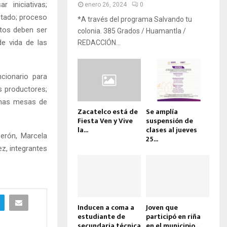
 iniciativas;
enero 26, 2024
0
etado; proceso
*A través del programa Salvando tu
ctos deben ser
colonia. 385 Grados / Huamantla /
de vida de las
REDACCIÓN...
ncionario para
s productores;
ichas mesas de
Zacatelco está de
Se amplía
Fiesta Ven y Vive
suspensión de
la...
clases al jueves
Cerón, Marcela
25...
z, integrantes
Inducen a coma a
Joven que
estudiante de
participó en riña
secundaria técnica
en el municipio...