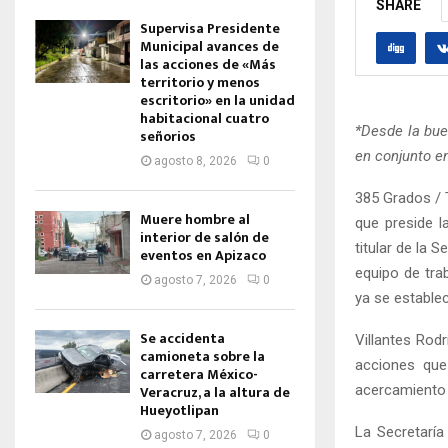
SHARE
Supervisa Presidente
Municipal avances de
las acciones de «Más
territorio y menos
escritorio» en la unidad
habitacional cuatro
*Desde la bue
señorios
en conjunto en
agosto 8, 2026
0
385 Grados / 
Muere hombre al
que preside la
interior de salón de
titular de la 
eventos en Apizaco
equipo de tra
agosto 7, 2026
0
ya se establec
Se accidenta
Villantes Rodr
camioneta sobre la
acciones que
carretera México-
acercamiento 
Veracruz, a la altura de
Hueyotlipan
La Secretaría
agosto 7, 2026
0