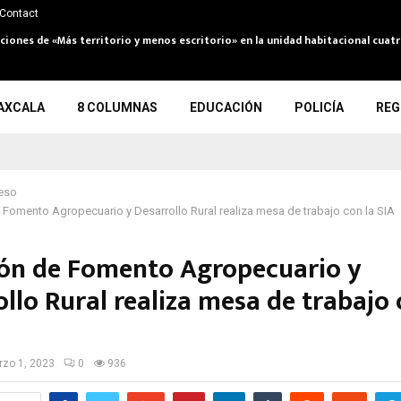
Contact
cciones de «Más territorio y menos escritorio» en la unidad habitacional cuat
AXCALA
8 COLUMNAS
EDUCACIÓN
POLICÍA
REG
eso
Fomento Agropecuario y Desarrollo Rural realiza mesa de trabajo con la SIA
ón de Fomento Agropecuario y
llo Rural realiza mesa de trabajo 
zo 1, 2023
0
936