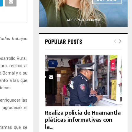
H
tados trabajan
POPULAR POSTS
arrollo Rural,
ura, recibió al
a Bernal y a su
ento a las que
ltecas.
 enriquecer las
 agradeció el
Realiza policía de Huamantla
pláticas informativas con
la...
ogramas que se