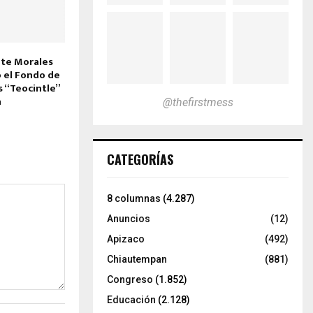
nte Morales
 el Fondo de
s “Teocintle”
n
@thefirstmess
CATEGORÍAS
8 columnas
(4.287)
Anuncios
(12)
Apizaco
(492)
Chiautempan
(881)
Congreso
(1.852)
Educación
(2.128)