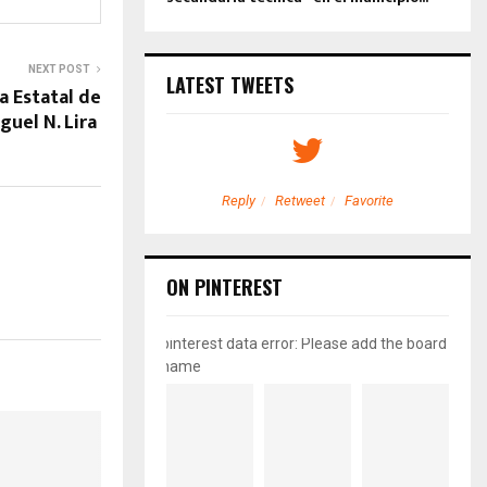
NEXT POST
LATEST TWEETS
 Estatal de
guel N. Lira
etweet
Favorite
Reply
Retweet
Favorite
ON PINTEREST
pinterest data error: Please add the board
name