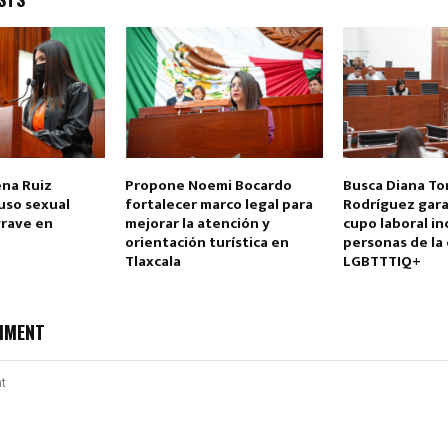
na Ruiz
Propone Noemi Bocardo
Busca Diana To
Reply
Retweet
Favorite
Reply
R
buso sexual
fortalecer marco legal para
Rodríguez gara
grave en
mejorar la atención y
cupo laboral in
orientación turística en
personas de la
Tlaxcala
LGBTTTIQ+
MMENT