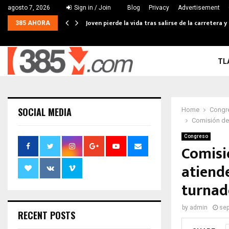
agosto 7, 2026
Sign in / Join
Blog
Privacy
Advertisement
Joven pierde la vida tras salirse de la carretera
385 AHORA
TL
SOCIAL MEDIA
Home
Congr
Comisión de 
Congreso
Comisi
atiend
turnad
by
admin
sep
RECENT POSTS