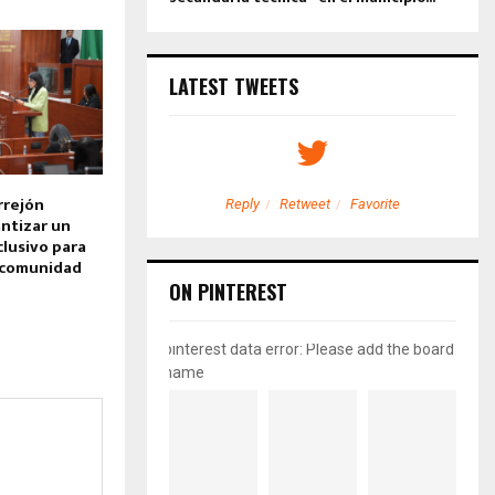
LATEST TWEETS
rrejón
etweet
Favorite
Reply
Retweet
Favorite
ntizar un
clusivo para
 comunidad
ON PINTEREST
pinterest data error: Please add the board
name