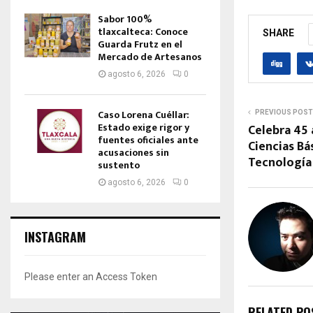
Sabor 100%
tlaxcalteca: Conoce
SHARE
Guarda Frutz en el
Mercado de Artesanos
agosto 6, 2026
0
Caso Lorena Cuéllar:
PREVIOUS POST
Estado exige rigor y
Celebra 45 
fuentes oficiales ante
Ciencias Bás
acusaciones sin
Tecnología
sustento
agosto 6, 2026
0
INSTAGRAM
Please enter an Access Token
RELATED PO