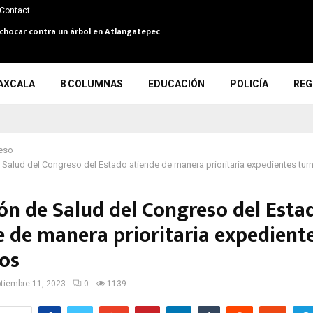
Contact
 y chocar contra un árbol en Atlangatepec
AXCALA
8 COLUMNAS
EDUCACIÓN
POLICÍA
REG
eso
Salud del Congreso del Estado atiende de manera prioritaria expedientes tu
ón de Salud del Congreso del Esta
e de manera prioritaria expedient
os
tiembre 11, 2023
0
1139