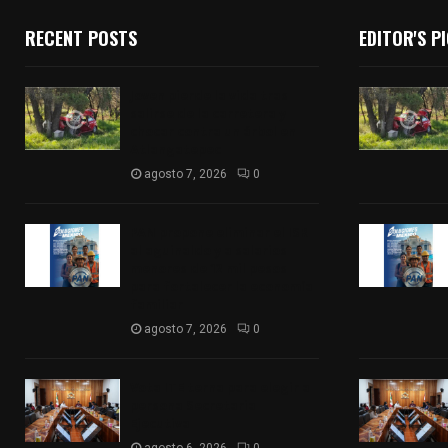
RECENT POSTS
EDITOR'S P
Joven pierde la vida tras
salirse de la carretera y
chocar contra un árbol en
Atlangatepec
agosto 7, 2026
0
PAN propone eliminar el ISR
al aguinaldo y a salarios
menores de 12 mil pesos
para fortalecer la economía
familiar
agosto 7, 2026
0
Vota ITE terna para elegir a
persona Secretaria
Ejecutiva
agosto 6, 2026
0