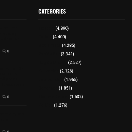
CATEGORIES
 vida tras
Tlaxcala
(4.890)
arretera y
Policía
(4.400)
un árbol en
8 columnas
(4.285)
0
Región Sur
(3.341)
Región Oriente
(2.527)
minar el ISR
Educación
(2.126)
a salarios
mil pesos
Lo más leído
(1.965)
r la economía
Congreso
(1.851)
Tlaxcala Capital
(1.532)
0
Política
(1.276)
para elegir a
aria
0