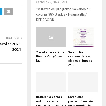
enero 26, 2024
0
*A través del programa Salvando tu
colonia. 385 Grados / Huamantla /
REDACCIÓN...
NEXT POST
escolar 2023-
2024
Zacatelco está de
Se amplía
Fiesta Ven y Vive
suspensión de
la...
clases al jueves
25...
Inducen a coma a
Joven que
estudiante de
participó en riña
secundaria técnica
en el municipio...