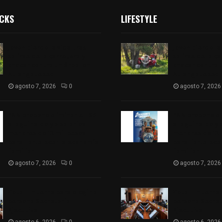
ICKS
LIFESTYLE
Joven pierde la vida tras
Joven pierde la
salirse de la carretera y
salirse de la c
chocar contra un árbol en
chocar contra 
Atlangatepec
Atlangatepec
agosto 7, 2026
0
agosto 7, 2026
PAN propone eliminar el ISR
PAN propone eli
al aguinaldo y a salarios
al aguinaldo y 
menores de 12 mil pesos
menores de 12 
para fortalecer la economía
para fortalece
familiar
familiar
agosto 7, 2026
0
agosto 7, 2026
Vota ITE terna para elegir a
Vota ITE terna 
persona Secretaria
persona Secret
Ejecutiva
Ejecutiva
agosto 6, 2026
0
agosto 6, 2026