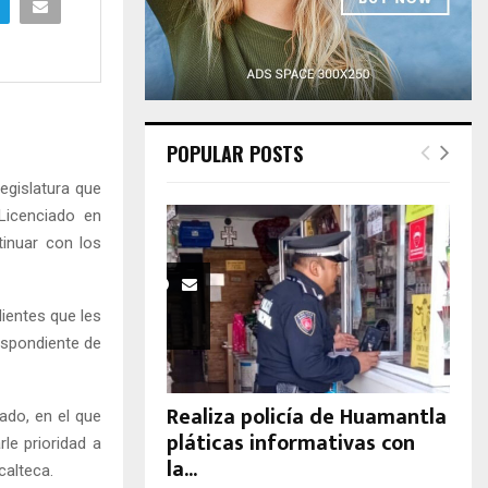
H
POPULAR POSTS
egislatura que
Licenciado en
tinuar con los
ientes que les
respondiente de
Realiza policía de Huamantla
ado, en el que
pláticas informativas con
le prioridad a
la...
calteca.