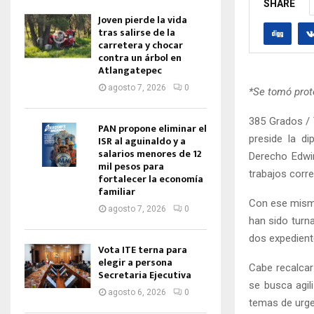
SHARE
Joven pierde la vida
tras salirse de la
carretera y chocar
contra un árbol en
Atlangatepec
agosto 7, 2026
0
*Se tomó prot
385 Grados / 
PAN propone eliminar el
preside la d
ISR al aguinaldo y a
salarios menores de 12
Derecho Edwin
mil pesos para
trabajos corre
fortalecer la economía
familiar
Con ese mismo
agosto 7, 2026
0
han sido turna
dos expedient
Vota ITE terna para
elegir a persona
Cabe recalcar
Secretaria Ejecutiva
se busca agil
agosto 6, 2026
0
temas de urgen