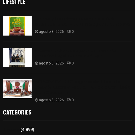
LIFESTYLE
Sabores y tradiciones se suman a la feria
Internacional del Arte Efímero y de la Dalia 2026
agosto 8, 2026
0
Detienen en Apizaco a joven por presunta
portación ilegal de arma de fuego
agosto 8, 2026
0
𝗔𝗣𝗥𝗢𝗕𝗔𝗗𝗔 | 𝗘𝗹 𝗖𝗼𝗻𝗴𝗿𝗲𝘀𝗼 𝗱𝗲 𝗧𝗹𝗮𝘅𝗰𝗮𝗹𝗮
𝗮𝘃𝗮𝗹𝗮 𝗹𝗮 𝗖𝘂𝗲𝗻𝘁𝗮 𝗣ú𝗯𝗹𝗶𝗰𝗮 𝟮𝟬𝟮𝟱 𝗱𝗲 𝗖𝗼𝗻𝘁𝗹𝗮 𝗱𝗲
𝗝𝘂𝗮𝗻 𝗖𝘂𝗮𝗺𝗮𝘁𝘇𝗶
agosto 8, 2026
0
CATEGORIES
Tlaxcala
(4.899)