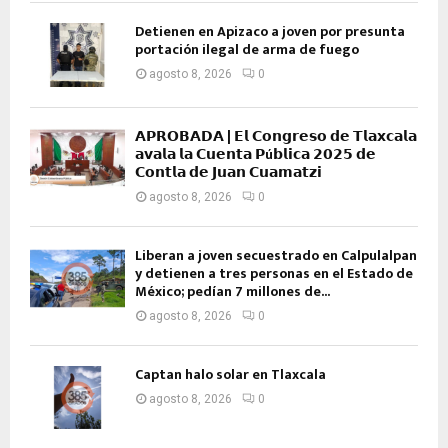
Detienen en Apizaco a joven por presunta
portación ilegal de arma de fuego
agosto 8, 2026
0
𝗔𝗣𝗥𝗢𝗕𝗔𝗗𝗔 | 𝗘𝗹 𝗖𝗼𝗻𝗴𝗿𝗲𝘀𝗼 𝗱𝗲 𝗧𝗹𝗮𝘅𝗰𝗮𝗹𝗮
𝗮𝘃𝗮𝗹𝗮 𝗹𝗮 𝗖𝘂𝗲𝗻𝘁𝗮 𝗣ú𝗯𝗹𝗶𝗰𝗮 𝟮𝟬𝟮𝟱 𝗱𝗲
𝗖𝗼𝗻𝘁𝗹𝗮 𝗱𝗲 𝗝𝘂𝗮𝗻 𝗖𝘂𝗮𝗺𝗮𝘁𝘇𝗶
agosto 8, 2026
0
Liberan a joven secuestrado en Calpulalpan
y detienen a tres personas en el Estado de
México; pedían 7 millones de...
agosto 8, 2026
0
Captan halo solar en Tlaxcala
agosto 8, 2026
0