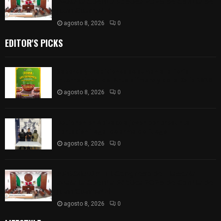
𝗮𝘃𝗮𝗹𝗮 𝗹𝗮 𝗖𝘂𝗲𝗻𝘁𝗮 𝗣ú𝗯𝗹𝗶𝗰𝗮 𝟮𝟬𝟮𝟱 𝗱𝗲 𝗖𝗼𝗻𝘁𝗹𝗮 𝗱𝗲
𝗝𝘂𝗮𝗻 𝗖𝘂𝗮𝗺𝗮𝘁𝘇𝗶
agosto 8, 2026
0
EDITOR'S PICKS
Sabores y tradiciones se suman a la feria
Internacional del Arte Efímero y de la Dalia 2026
agosto 8, 2026
0
Detienen en Apizaco a joven por presunta
portación ilegal de arma de fuego
agosto 8, 2026
0
𝗔𝗣𝗥𝗢𝗕𝗔𝗗𝗔 | 𝗘𝗹 𝗖𝗼𝗻𝗴𝗿𝗲𝘀𝗼 𝗱𝗲 𝗧𝗹𝗮𝘅𝗰𝗮𝗹𝗮
𝗮𝘃𝗮𝗹𝗮 𝗹𝗮 𝗖𝘂𝗲𝗻𝘁𝗮 𝗣ú𝗯𝗹𝗶𝗰𝗮 𝟮𝟬𝟮𝟱 𝗱𝗲 𝗖𝗼𝗻𝘁𝗹𝗮 𝗱𝗲
𝗝𝘂𝗮𝗻 𝗖𝘂𝗮𝗺𝗮𝘁𝘇𝗶
agosto 8, 2026
0