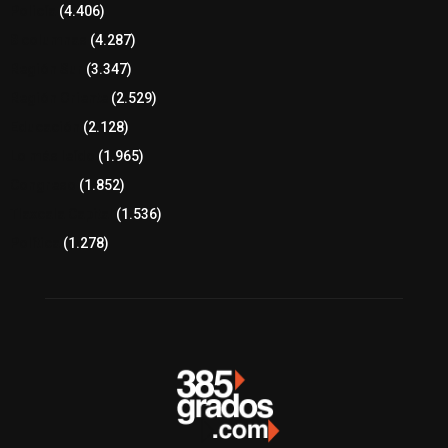
Policía
(4.406)
8 columnas
(4.287)
Región Sur
(3.347)
Región Oriente
(2.529)
Educación
(2.128)
Lo más leído
(1.965)
Congreso
(1.852)
Tlaxcala Capital
(1.536)
Política
(1.278)