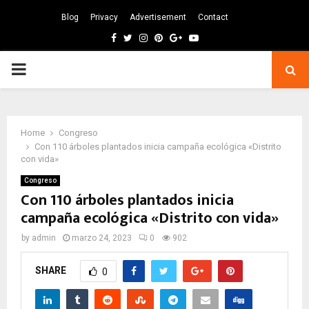
Blog
Privacy
Advertisement
Contact
Facebook
Twitter
Instagram
Pinterest
Google
Youtube
PRIMARY
MENU
Home
Congreso
Con 110 árboles plantados inicia campaña ecológica «Distrito
con vida»
Congreso
Con 110 árboles plantados inicia
campaña ecológica «Distrito con vida»
by
admin
marzo 24, 2023
0
902
SHARE
0