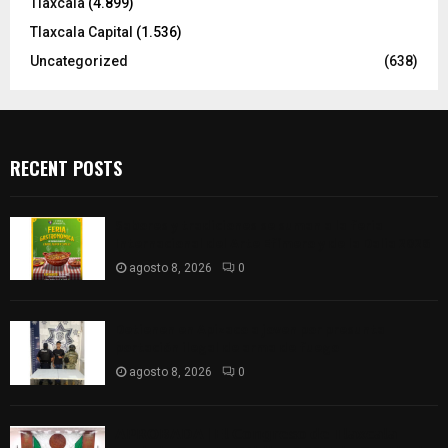
Tlaxcala
(4.899)
Tlaxcala Capital
(1.536)
Uncategorized
(638)
RECENT POSTS
Sabores y tradiciones se suman a la feria
Internacional del Arte Efímero y de la Dalia 2026
agosto 8, 2026
0
Detienen en Apizaco a joven por presunta
portación ilegal de arma de fuego
agosto 8, 2026
0
𝗔𝗣𝗥𝗢𝗕𝗔𝗗𝗔 | 𝗘𝗹 𝗖𝗼𝗻𝗴𝗿𝗲𝘀𝗼 𝗱𝗲 𝗧𝗹𝗮𝘅𝗰𝗮𝗹𝗮