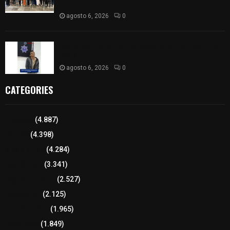
evaluación
agosto 6, 2026
0
Cae presunto ladron de cable en el municipio de
Tetla
agosto 6, 2026
0
CATEGORIES
Tlaxcala
(4.887)
Policía
(4.398)
8 columnas
(4.284)
Región Sur
(3.341)
Región Oriente
(2.527)
Educación
(2.125)
Lo más leído
(1.965)
Congreso
(1.849)