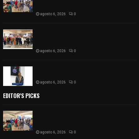
gatos en Villa Alta y San Mateo Ayecac en el
municipio de Tepetitla
agosto 6, 2026
0
Aplica Tribunal de Disciplina Judicial examen a
jueces electos como parte del proceso de
evaluación
agosto 6, 2026
0
Cae presunto ladron de cable en el municipio de
Tetla
agosto 6, 2026
0
EDITOR'S PICKS
Realizan campaña de esterilización de perros y
gatos en Villa Alta y San Mateo Ayecac en el
municipio de Tepetitla
agosto 6, 2026
0