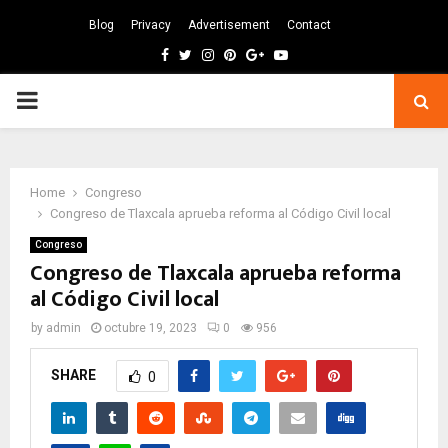
Blog
Privacy
Advertisement
Contact
Facebook
Twitter
Instagram
Pinterest
Google
Youtube
PRIMARY
MENU
Home
Congreso
Congreso de Tlaxcala aprueba reforma al Código Civil local
Congreso
Congreso de Tlaxcala aprueba reforma
al Código Civil local
by
admin
octubre 19, 2023
0
956
SHARE
0