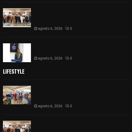
Aplica Tribunal de Disciplina Judicial examen a
jueces electos como parte del proceso de
evaluación
agosto 6, 2026
0
Cae presunto ladron de cable en el municipio de
Tetla
agosto 6, 2026
0
LIFESTYLE
Realizan campaña de esterilización de perros y
gatos en Villa Alta y San Mateo Ayecac en el
municipio de Tepetitla
agosto 6, 2026
0
Aplica Tribunal de Disciplina Judicial examen a
jueces electos como parte del proceso de