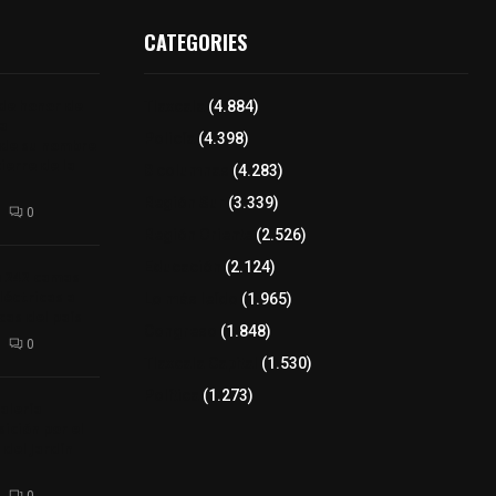
CATEGORIES
 de honor de
Tlaxcala
(4.884)
na
Policía
(4.398)
 de su nombre
ierre de la
8 columnas
(4.283)
Región Sur
(3.339)
0
Región Oriente
(2.526)
Educación
(2.124)
a 242 camas
léctricas a
Lo más leído
(1.965)
as del país
Congreso
(1.848)
0
Tlaxcala Capital
(1.530)
Política
(1.273)
alería
ición por el
 del Jardín
0