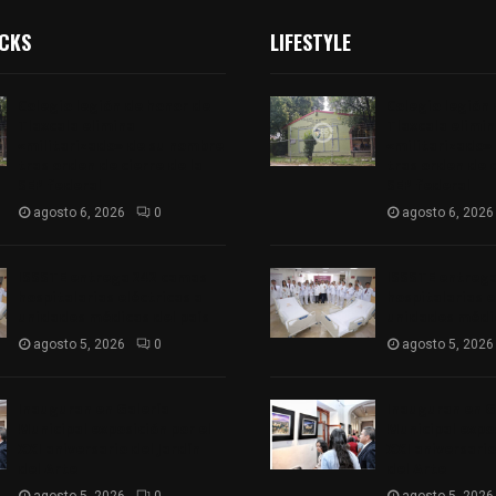
ICKS
LIFESTYLE
Colegio legión de honor de
Colegio legión
Tlaxcala elimina
Tlaxcala elimi
«militarizado» de su nombre
«militarizado»
tras orden de cierre de la
tras orden de c
SEP federal
SEP federal
agosto 6, 2026
0
agosto 6, 2026
ISSSTE entrega 242 camas
ISSSTE entreg
hospitalarias eléctricas a
hospitalarias e
unidades médicas del país
unidades médic
agosto 5, 2026
0
agosto 5, 2026
Inauguran en Galería
Inauguran en G
Municipal exposición por el
Municipal expos
XXI aniversario del Jardín
XXI aniversario
del Arte
del Arte
agosto 5, 2026
0
agosto 5, 2026