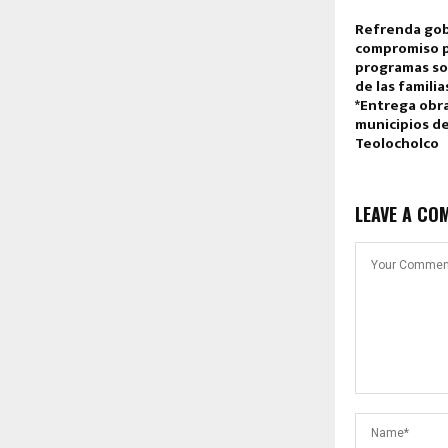
Refrenda go
compromiso p
programas soc
de las famili
*Entrega obra
municipios d
Teolocholco
LEAVE A CO