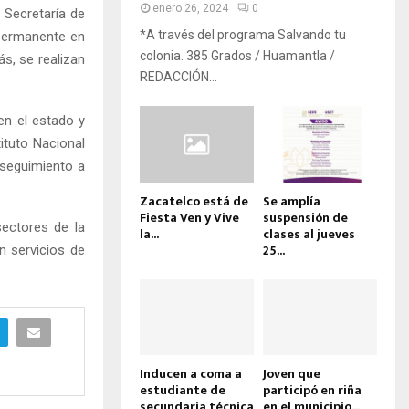
enero 26, 2024
0
 Secretaría de
*A través del programa Salvando tu
 permanente en
colonia. 385 Grados / Huamantla /
s, se realizan
REDACCIÓN...
n el estado y
ituto Nacional
 seguimiento a
Zacatelco está de
Se amplía
Fiesta Ven y Vive
suspensión de
sectores de la
la...
clases al jueves
25...
n servicios de
Inducen a coma a
Joven que
estudiante de
participó en riña
secundaria técnica
en el municipio...