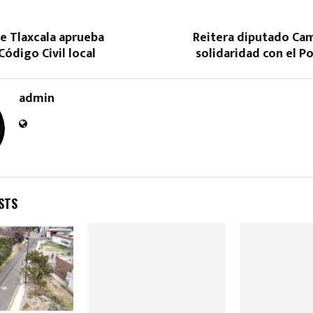
e Tlaxcala aprueba
Reitera diputado Cam
Código Civil local
solidaridad con el Po
admin
Reply
Retweet
Favorite
Reply
R
STS