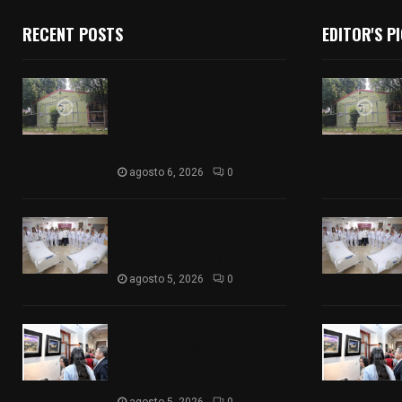
RECENT POSTS
EDITOR'S P
Colegio legión de honor de
Tlaxcala elimina
«militarizado» de su nombre
tras orden de cierre de la
SEP federal
agosto 6, 2026
0
ISSSTE entrega 242 camas
hospitalarias eléctricas a
unidades médicas del país
agosto 5, 2026
0
Inauguran en Galería
Municipal exposición por el
XXI aniversario del Jardín
del Arte
agosto 5, 2026
0