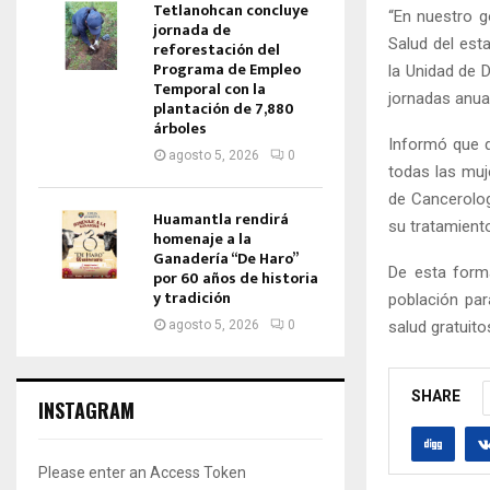
Tetlanohcan concluye
“En nuestro g
jornada de
Salud del est
reforestación del
Programa de Empleo
la Unidad de 
Temporal con la
jornadas anua
plantación de 7,880
árboles
Informó que 
agosto 5, 2026
0
todas las muj
de Cancerolog
Huamantla rendirá
su tratamient
homenaje a la
Ganadería “De Haro”
De esta forma
por 60 años de historia
y tradición
población par
salud gratuito
agosto 5, 2026
0
SHARE
INSTAGRAM
Please enter an Access Token