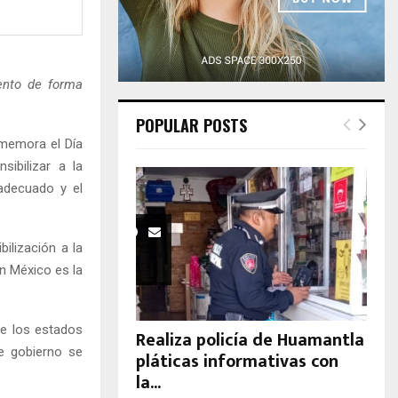
H
ento de forma
POPULAR POSTS
memora el Día
ibilizar a la
 adecuado y el
ilización a la
n México es la
de los estados
Realiza policía de Huamantla
e gobierno se
pláticas informativas con
la...