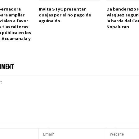
bernadora
Invita STyC presentar
Da banderazo 
ara ampliar
quejas por el no pago de
Vásquez segun
iales a favor
aguinaldo
la barda del C
as tlaxcaltecas
Nopalucan
 pública en los
e Acuamanala y
MMENT