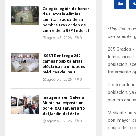
Colegio legión de honor
de Tlaxcala elimina
«militarizado» de su
nombre tras orden de
*Hoy las muj
cierre de la SEP federal
permanente: 
agosto 6, 2026
0
285 Grados /
ISSSTE entrega 242
Internaciona
camas hospitalarias
población ace
eléctricas a unidades
médicas del país
tratamiento o
agosto 5, 2026
0
Por lo anteri
población, ya
Inauguran en Galería
primera causa
Municipal exposición
por el XXI aniversario
Mediante un v
del Jardín del Arte
con mayor ca
agosto 5, 2026
0
ocupa de lo m