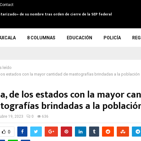
Contact
itarizado» de su nombre tras orden de cierre de la SEP federal
AXCALA
8 COLUMNAS
EDUCACIÓN
POLICÍA
REG
 leído
 los estados con la mayor cantidad de mastografías brindadas a la població
la, de los estados con la mayor ca
tografías brindadas a la poblaci
ubre 19, 2023
0
636
0