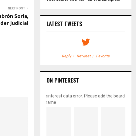
NEXT POST
brón Soria,
der Judicial
LATEST TWEETS
etweet
Favorite
Reply
Retweet
Favorite
ON PINTEREST
pinterest data error: Please add the board
name