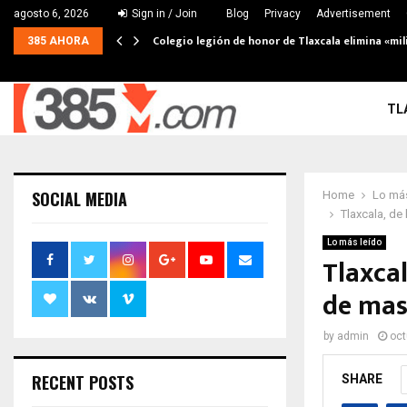
agosto 6, 2026
Sign in / Join
Blog
Privacy
Advertisement
Colegio legión de honor de Tlaxcala elimina «mil
385 AHORA
TL
SOCIAL MEDIA
Home
Lo más
Tlaxcala, de
Lo más leído
Tlaxca
de mas
by
admin
oct
RECENT POSTS
SHARE