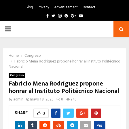
Blog
Privacy
Advertisement
Contact
Facebook
Twitter
Instagram
Pinterest
Google
Youtube
PRIMARY
MENU
Home
Congreso
Fabricio Mena Rodríguez propone honrar al Instituto Politécnico
Nacional
Congreso
Fabricio Mena Rodríguez propone
honrar al Instituto Politécnico Nacional
by
admin
mayo 18, 2023
0
945
SHARE
0