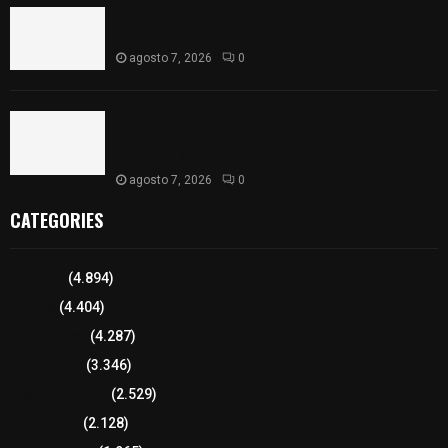
Se accidenta camioneta sobre la carretera
México-Veracruz, a la altura de Hueyotlipan
agosto 7, 2026
0
Retiran de sus funciones a policía de
Chiautempan tras ser exhibido en redes por
presunto soborno
agosto 7, 2026
0
CATEGORIES
Tlaxcala
(4.894)
Policía
(4.404)
8 columnas
(4.287)
Región Sur
(3.346)
Región Oriente
(2.529)
Educación
(2.128)