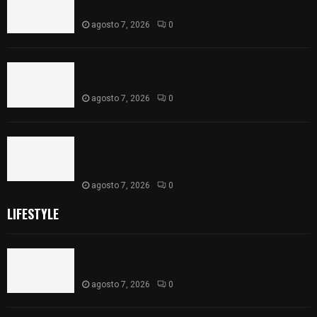
Apizaco
agosto 7, 2026
0
Se accidenta camioneta sobre la carretera
México-Veracruz, a la altura de Hueyotlipan
agosto 7, 2026
0
Retiran de sus funciones a policía de
Chiautempan tras ser exhibido en redes por
presunto soborno
agosto 7, 2026
0
LIFESTYLE
Muere hombre al interior de salón de eventos en
Apizaco
agosto 7, 2026
0