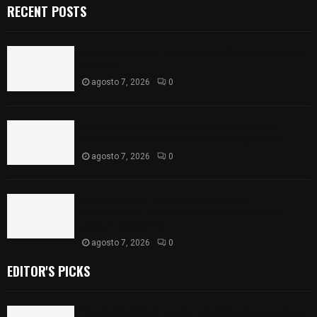
RECENT POSTS
Muere hombre al interior de salón de eventos en
Apizaco
agosto 7, 2026
0
Se accidenta camioneta sobre la carretera
México-Veracruz, a la altura de Hueyotlipan
agosto 7, 2026
0
Retiran de sus funciones a policía de
Chiautempan tras ser exhibido en redes por
presunto soborno
agosto 7, 2026
0
EDITOR'S PICKS
Muere hombre al interior de salón de eventos en