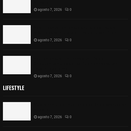
Apizaco
agosto 7, 2026
0
Se accidenta camioneta sobre la carretera
México-Veracruz, a la altura de Hueyotlipan
agosto 7, 2026
0
Retiran de sus funciones a policía de
Chiautempan tras ser exhibido en redes por
presunto soborno
agosto 7, 2026
0
LIFESTYLE
Muere hombre al interior de salón de eventos en
Apizaco
agosto 7, 2026
0