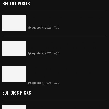
RECENT POSTS
Muere hombre al interior de salón de eventos en
Apizaco
agosto 7, 2026
0
Se accidenta camioneta sobre la carretera
México-Veracruz, a la altura de Hueyotlipan
agosto 7, 2026
0
Retiran de sus funciones a policía de
Chiautempan tras ser exhibido en redes por
presunto soborno
agosto 7, 2026
0
EDITOR'S PICKS
Muere hombre al interior de salón de eventos en