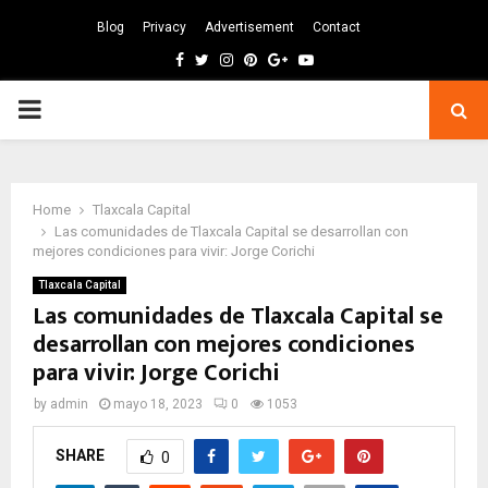
Blog
Privacy
Advertisement
Contact
Facebook
Twitter
Instagram
Pinterest
Google
Youtube
PRIMARY
MENU
Home
Tlaxcala Capital
Las comunidades de Tlaxcala Capital se desarrollan con
mejores condiciones para vivir: Jorge Corichi
Tlaxcala Capital
Las comunidades de Tlaxcala Capital se
desarrollan con mejores condiciones
para vivir: Jorge Corichi
by
admin
mayo 18, 2023
0
1053
SHARE
0