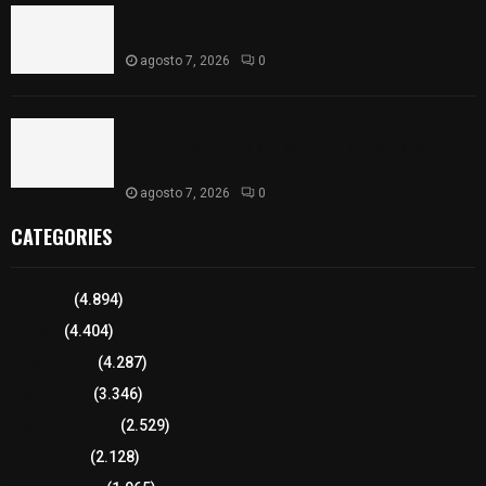
Se accidenta camioneta sobre la carretera
México-Veracruz, a la altura de Hueyotlipan
agosto 7, 2026
0
Retiran de sus funciones a policía de
Chiautempan tras ser exhibido en redes por
presunto soborno
agosto 7, 2026
0
CATEGORIES
Tlaxcala
(4.894)
Policía
(4.404)
8 columnas
(4.287)
Región Sur
(3.346)
Región Oriente
(2.529)
Educación
(2.128)