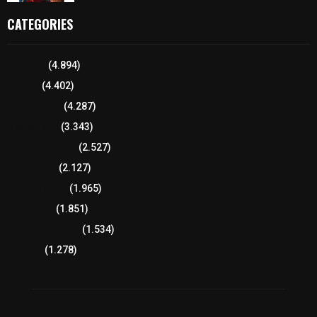
CATEGORIES
Tlaxcala
(4.894)
Policía
(4.402)
8 columnas
(4.287)
Región Sur
(3.343)
Región Oriente
(2.527)
Educación
(2.127)
Lo más leído
(1.965)
Congreso
(1.851)
Tlaxcala Capital
(1.534)
Política
(1.278)