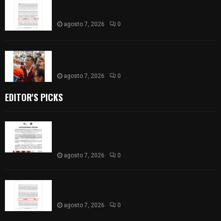
Aprueban la Cuenta Pública 2025 de Santa Ana
Nopalucan
agosto 7, 2026
0
TET revoca acuerdo del ITE; no acreditó
responsabilidad de Alfonso Sánchez
agosto 7, 2026
0
EDITOR'S PICKS
Retiran de sus funciones a policía de
Chiautempan tras ser exhibido en redes por
presunto soborno
agosto 7, 2026
0
Aprueban la Cuenta Pública 2025 de Santa Ana
Nopalucan
agosto 7, 2026
0