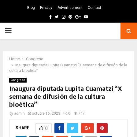
Blog
Privacy
Advertisement
Contact
Facebook
Twitter
Instagram
Pinterest
Google
Youtube
PRIMARY
MENU
Home
Congreso
Inaugura diputada Lupita Cuamatzi “X semana de difusión de la
cultura bioética”
Congreso
Inaugura diputada Lupita Cuamatzi “X
semana de difusión de la cultura
bioética”
by
admin
octubre 16, 2023
0
747
SHARE
0