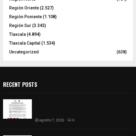
Región Oriente
(2.527)
Región Poniente
(1.108)
Región Sur
(3.343)
Tlaxcala
(4.894)
Tlaxcala Capital
(1.534)
Uncategorized
(638)
RECENT POSTS
Retiran de sus funciones a policía de
Chiautempan tras ser exhibido en redes por
presunto soborno
agosto 7, 2026
0