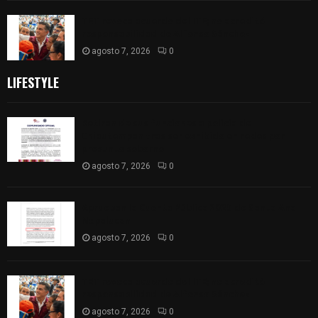
TET revoca acuerdo del ITE; no acreditó
responsabilidad de Alfonso Sánchez
agosto 7, 2026
0
LIFESTYLE
Retiran de sus funciones a policía de
Chiautempan tras ser exhibido en redes por
presunto soborno
agosto 7, 2026
0
Aprueban la Cuenta Pública 2025 de Santa Ana
Nopalucan
agosto 7, 2026
0
TET revoca acuerdo del ITE; no acreditó
responsabilidad de Alfonso Sánchez
agosto 7, 2026
0