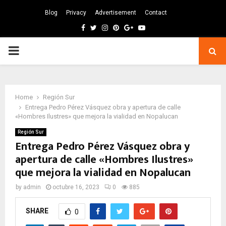
Blog
Privacy
Advertisement
Contact
Facebook
Twitter
Instagram
Pinterest
Google
Youtube
PRIMARY
MENU
Home
Región Sur
Entrega Pedro Pérez Vásquez obra y apertura de calle
«Hombres Ilustres» que mejora la vialidad en Nopalucan
Región Sur
Entrega Pedro Pérez Vásquez obra y
apertura de calle «Hombres Ilustres»
que mejora la vialidad en Nopalucan
by
admin
octubre 16, 2023
0
885
SHARE
0