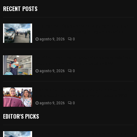
RECENT POSTS
Frustran policías de SPM robo de camioneta en
comunidad de Tlaltepango; hay un detenido
agosto 9, 2026
0
¡Es niño! Oportuna intervención de paramédicos
ayuda al nacimiento de un bebé en SPM
agosto 9, 2026
0
Blanca Angulo respalda a Jocelyne Gómez rumbo
a la elección de Reina de la Feria Tlaxcala 2026
agosto 9, 2026
0
EDITOR'S PICKS
Frustran policías de SPM robo de camioneta en