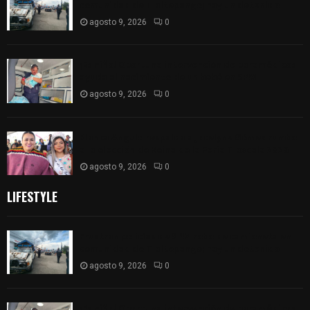
comunidad de Tlaltepango; hay un detenido
agosto 9, 2026
0
¡Es niño! Oportuna intervención de paramédicos
ayuda al nacimiento de un bebé en SPM
agosto 9, 2026
0
Blanca Angulo respalda a Jocelyne Gómez rumbo
a la elección de Reina de la Feria Tlaxcala 2026
agosto 9, 2026
0
LIFESTYLE
Frustran policías de SPM robo de camioneta en
comunidad de Tlaltepango; hay un detenido
agosto 9, 2026
0
¡Es niño! Oportuna intervención de paramédicos