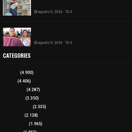
ayuda al nacimiento de un bebé en SPM
agosto 9, 2026
0
Blanca Angulo respalda a Jocelyne Gómez rumbo
a la elección de Reina de la Feria Tlaxcala 2026
agosto 9, 2026
0
CATEGORIES
Tlaxcala
(4.900)
Policía
(4.406)
8 columnas
(4.287)
Región Sur
(3.350)
Región Oriente
(2.535)
Educación
(2.128)
Lo más leído
(1.965)