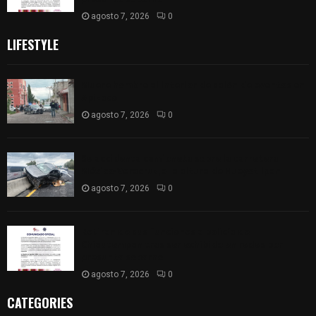
agosto 7, 2026
0
LIFESTYLE
Muere hombre al interior de salón de eventos en
Apizaco
agosto 7, 2026
0
Se accidenta camioneta sobre la carretera
México-Veracruz, a la altura de Hueyotlipan
agosto 7, 2026
0
Retiran de sus funciones a policía de
Chiautempan tras ser exhibido en redes por
presunto soborno
agosto 7, 2026
0
CATEGORIES