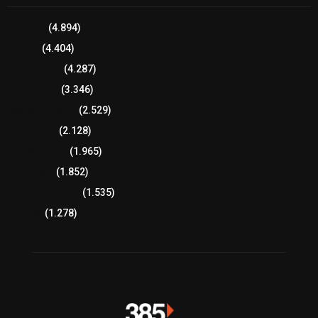
Tlaxcala
(4.894)
Policía
(4.404)
8 columnas
(4.287)
Región Sur
(3.346)
Región Oriente
(2.529)
Educación
(2.128)
Lo más leído
(1.965)
Congreso
(1.852)
Tlaxcala Capital
(1.535)
Política
(1.278)