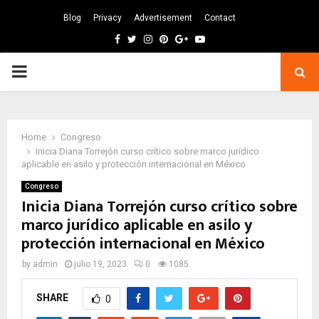
Blog
Privacy
Advertisement
Contact
Facebook
Twitter
Instagram
Pinterest
Google
Youtube
PRIMARY
MENU
Home
Congreso
Inicia Diana Torrejón curso crítico sobre marco jurídico
aplicable en asilo y protección internacional en México
Congreso
Inicia Diana Torrejón curso crítico sobre
marco jurídico aplicable en asilo y
protección internacional en México
by
admin
julio 19, 2023
0
1085
SHARE
0