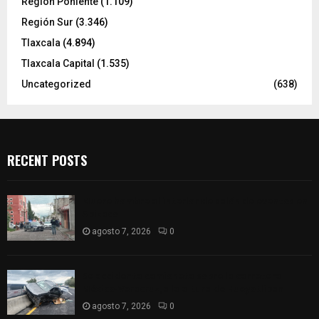
Región Poniente
(1.109)
Región Sur
(3.346)
Tlaxcala
(4.894)
Tlaxcala Capital
(1.535)
Uncategorized
(638)
RECENT POSTS
Muere hombre al interior de salón de eventos en
Apizaco
agosto 7, 2026
0
Se accidenta camioneta sobre la carretera
México-Veracruz, a la altura de Hueyotlipan
agosto 7, 2026
0