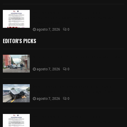
Retiran de sus funciones a policía de
Chiautempan tras ser exhibido en redes por
presunto soborno
agosto 7, 2026
0
EDITOR'S PICKS
Muere hombre al interior de salón de eventos en
Apizaco
agosto 7, 2026
0
Se accidenta camioneta sobre la carretera
México-Veracruz, a la altura de Hueyotlipan
agosto 7, 2026
0
Retiran de sus funciones a policía de
Chiautempan tras ser exhibido en redes por
presunto soborno