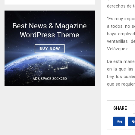
derechos de t
“Es muy impor
a todos, no so
haya emplead
ventanillas 
Velázquez.
De esta maner
en la que la
Ley, los cual
que se requiera
SHARE