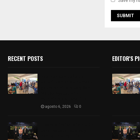
Save my na
RECENT POSTS
EDITOR'S P
Realizan campaña de
esterilización de perros y
gatos en Villa Alta y San
Mateo Ayecac en el
municipio de Tepetitla
agosto 6, 2026
0
Tlaxcala invierte 247 MDP
para rescatar suelos y
combatir el cambio