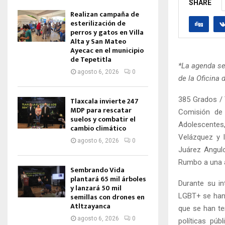
SHARE
Realizan campaña de
esterilización de
perros y gatos en Villa
Alta y San Mateo
Ayecac en el municipio
de Tepetitla
*La agenda se
agosto 6, 2026
0
de la Oficina 
385 Grados / 
Tlaxcala invierte 247
MDP para rescatar
Comisión de
suelos y combatir el
Adolescentes
cambio climático
Velázquez y l
agosto 6, 2026
0
Juárez Angulo
Rumbo a una 
Sembrando Vida
plantará 65 mil árboles
Durante su in
y lanzará 50 mil
LGBT+ se han v
semillas con drones en
Atltzayanca
que se han te
agosto 6, 2026
0
políticas púb