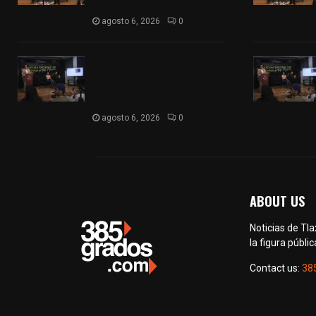
climático
agosto 6, 2026
0
Sembrando Vida plantará 65
mil árboles y lanzará 50 mil
semillas con drones en
Atltzayanca
agosto 6, 2026
0
ABOUT US
Noticias de Tl
la figura públic
Contact us:
38