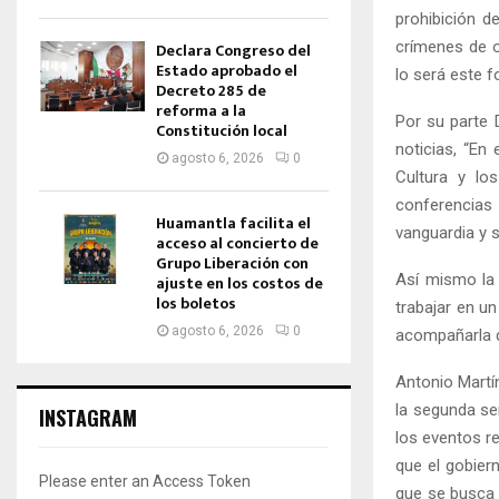
prohibición de
crímenes de 
Declara Congreso del
Estado aprobado el
lo será este f
Decreto 285 de
reforma a la
Por su parte 
Constitución local
noticias, “E
agosto 6, 2026
0
Cultura y lo
conferencias
Huamantla facilita el
vanguardia y 
acceso al concierto de
Grupo Liberación con
Así mismo la 
ajuste en los costos de
los boletos
trabajar en u
agosto 6, 2026
0
acompañarla de
Antonio Martín
la segunda se
INSTAGRAM
los eventos re
que el gobier
Please enter an Access Token
que se busca 