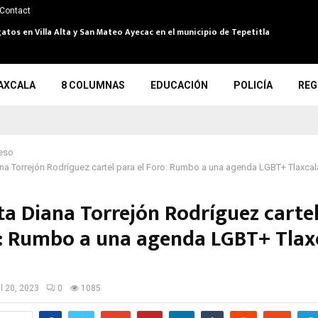
Contact
atos en Villa Alta y San Mateo Ayecac en el municipio de Tepetitla
AXCALA
8 COLUMNAS
EDUCACIÓN
POLICÍA
REG
eso
na Torrejón Rodríguez cartel para el Foro: Rumbo a una agenda LGBT+ Tlaxca
ta Diana Torrejón Rodríguez carte
o: Rumbo a una agenda LGBT+ Tlax
il 20, 2023
0
1085