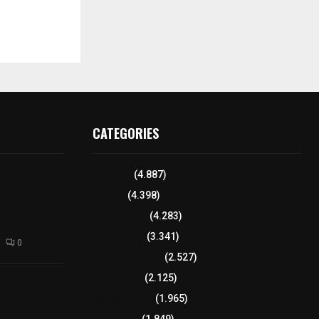
CATEGORIES
aña de
Tlaxcala
(4.887)
de perros y
Policía
(4.398)
Alta y San
n el
8 columnas
(4.283)
epetitla
Región Sur
(3.341)
0
Región Oriente
(2.527)
Educación
(2.125)
rte 247 MDP
uelos y
Lo más leído
(1.965)
mbio