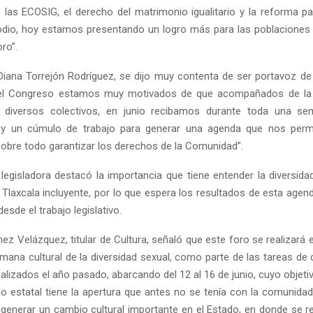
 las ECOSIG, el derecho del matrimonio igualitario y la reforma par
odio, hoy estamos presentando un logro más para las poblacione
oro”.
Diana Torrejón Rodríguez, se dijo muy contenta de ser portavoz d
n el Congreso estamos muy motivados de que acompañados de la 
s diversos colectivos, en junio recibamos durante toda una sema
 y un cúmulo de trabajo para generar una agenda que nos permi
sobre todo garantizar los derechos de la Comunidad”.
legisladora destacó la importancia que tiene entender la diversida
n Tlaxcala incluyente, por lo que espera los resultados de esta age
sde el trabajo legislativo.
ez Velázquez, titular de Cultura, señaló que este foro se realizará
mana cultural de la diversidad sexual, como parte de las tareas de 
alizados el año pasado, abarcando del 12 al 16 de junio, cuyo objetivo
no estatal tiene la apertura que antes no se tenía con la comunidad 
generar un cambio cultural importante en el Estado, en donde se 