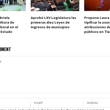
briela
Aprobó LXV Legislatura las
Propone Laura 
ltura de
primeras diez Leyes de
tipificar la usu
boral en el
Ingresos de municipios
atribuciones d
l Estado
públicos en Tla
MMENT