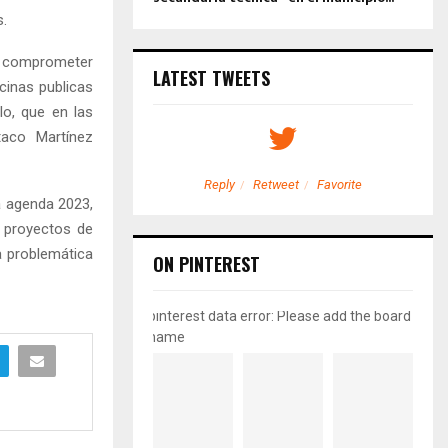
.
ue comprometer
LATEST TWEETS
icinas publicas
o, que en las
taco Martínez
etweet
Favorite
Reply
Retweet
Favorite
a agenda 2023,
 proyectos de
a problemática
ON PINTEREST
pinterest data error: Please add the board
name