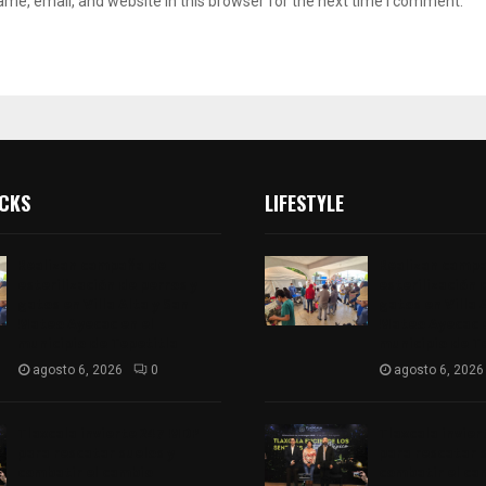
me, email, and website in this browser for the next time I comment.
ICKS
LIFESTYLE
Realizan campaña de
Realizan camp
esterilización de perros y
esterilización 
gatos en Villa Alta y San
gatos en Villa 
Mateo Ayecac en el
Mateo Ayecac e
municipio de Tepetitla
municipio de T
agosto 6, 2026
0
agosto 6, 2026
Tlaxcala invierte 247 MDP
Tlaxcala invie
para rescatar suelos y
para rescatar s
combatir el cambio
combatir el ca