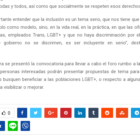
odas y todos, así como que socialmente se respeten esos derechos
tante entender que la inclusión es un tema serio, que nos tiene q
lo como modelo, sino, en la vida real, en la práctica, en que las of
as, empleados Trans, LGBT+ y que no haya discriminación por ell
de gobierno no se discrimen, es ser incluyente en serio”, des
Reply
Retweet
Favorite
Reply
R
a se presentó la convocatoria para llevar a cabo el foro rumbo a l
s personas interesadas podrán presentar propuestas de tema para
es busquen beneficiar a las poblaciones LGBT+, o respecto a algun
 visibilizar o mejorar.
0