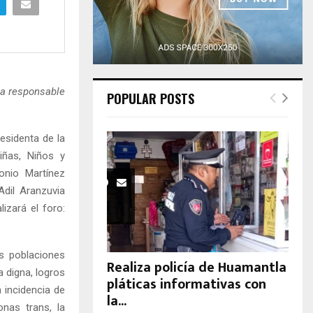
H
la responsable
POPULAR POSTS
esidenta de la
ñas, Niños y
onio Martínez
Adil Aranzuvia
izará el foro:
as poblaciones
Realiza policía de Huamantla
a digna, logros
pláticas informativas con
 incidencia de
la...
onas trans, la