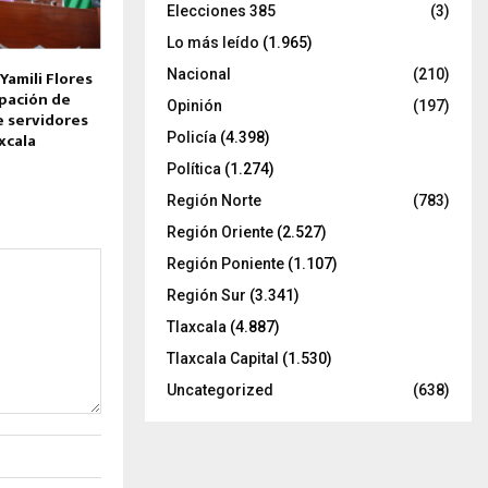
Elecciones 385
(3)
Lo más leído
(1.965)
Nacional
(210)
Yamili Flores
rpación de
Opinión
(197)
e servidores
xcala
Policía
(4.398)
Política
(1.274)
Región Norte
(783)
Región Oriente
(2.527)
Región Poniente
(1.107)
Región Sur
(3.341)
Tlaxcala
(4.887)
Tlaxcala Capital
(1.530)
Uncategorized
(638)