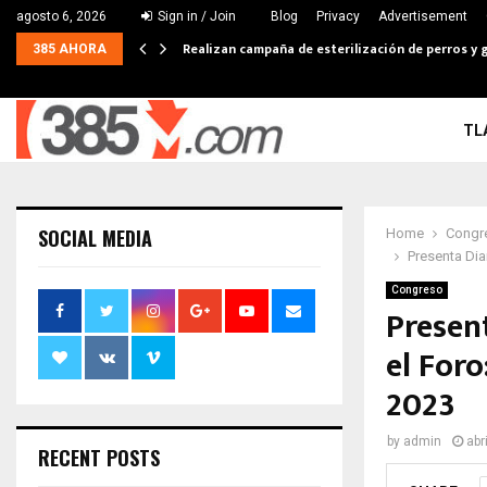
agosto 6, 2026
Sign in / Join
Blog
Privacy
Advertisement
Realizan campaña de esterilización de perros y g
385 AHORA
TL
SOCIAL MEDIA
Home
Congr
Presenta Dia
Congreso
Presen
el For
2023
by
admin
abr
RECENT POSTS