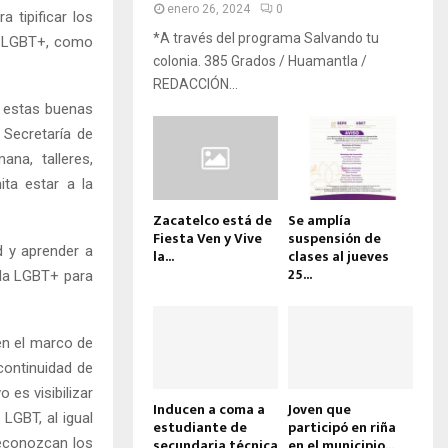
enero 26, 2024
0
a tipificar los
*A través del programa Salvando tu
s LGBT+, como
colonia. 385 Grados / Huamantla /
REDACCIÓN...
e estas buenas
Secretaría de
na, talleres,
ta estar a la
Zacatelco está de
Se amplía
Fiesta Ven y Vive
suspensión de
d y aprender a
la...
clases al jueves
25...
nda LGBT+ para
 en el marco de
continuidad de
 es visibilizar
Inducen a coma a
Joven que
LGBT, al igual
estudiante de
participó en riña
reconozcan los
secundaria técnica
en el municipio...