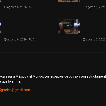
climático
climático
agosto 6, 2026
0
agosto 6, 2026
Sembrando Vida plantará 65
Sembrando Vid
mil árboles y lanzará 50 mil
mil árboles y l
semillas con drones en
semillas con d
Atltzayanca
Atltzayanca
agosto 6, 2026
0
agosto 6, 2026
axcala para México y el Mundo. Los espacios de opinión son estrictamen
a que lo emite.
5grados@gmail.com