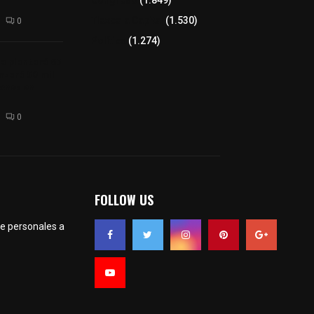
Congreso
(1.849)
Tlaxcala Capital
(1.530)
0
Política
(1.274)
a plantará 65
anzará 50 mil
rones en
0
FOLLOW US
te personales a