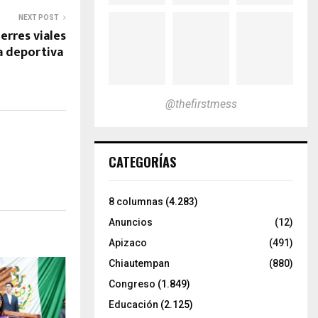
NEXT POST
erres viales
a deportiva
@thefirstmess
CATEGORÍAS
8 columnas
(4.283)
Anuncios
(12)
Apizaco
(491)
Chiautempan
(880)
Congreso
(1.849)
Educación
(2.125)