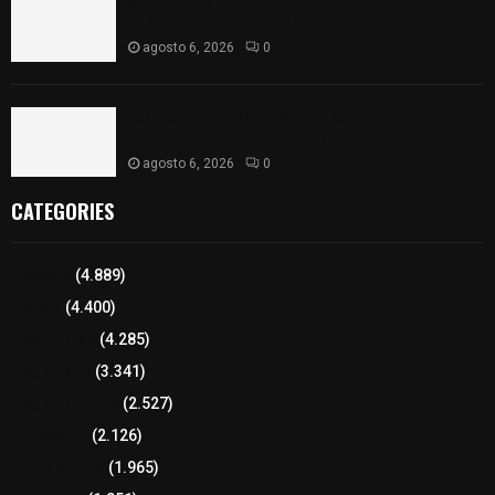
Sabor 100% tlaxcalteca: Conoce Guarda Frutz en
el Mercado de Artesanos
agosto 6, 2026
0
Caso Lorena Cuéllar: Estado exige rigor y fuentes
oficiales ante acusaciones sin sustento
agosto 6, 2026
0
CATEGORIES
Tlaxcala
(4.889)
Policía
(4.400)
8 columnas
(4.285)
Región Sur
(3.341)
Región Oriente
(2.527)
Educación
(2.126)
Lo más leído
(1.965)