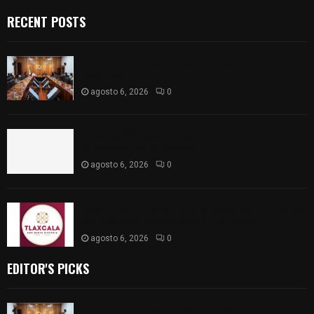
RECENT POSTS
Vota ITE terna para elegir a persona Secretaria
Ejecutiva
agosto 6, 2026
0
Sabor 100% tlaxcalteca: Conoce Guarda Frutz en
el Mercado de Artesanos
agosto 6, 2026
0
Caso Lorena Cuéllar: Estado exige rigor y fuentes
oficiales ante acusaciones sin sustento
agosto 6, 2026
0
EDITOR'S PICKS
Vota ITE terna para elegir a persona Secretaria