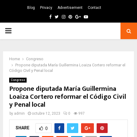
Blog
Privacy
Advertisement
Contact
Facebook
Twitter
Instagram
Pinterest
Google
Youtube
PRIMARY
MENU
Home
Congreso
Propone diputada María Guillermina Loaiza Cortero reformar el
Código Civil y Penal local
Congreso
Propone diputada María Guillermina
Loaiza Cortero reformar el Código Civil
y Penal local
by
admin
octubre 12, 2023
0
997
SHARE
0