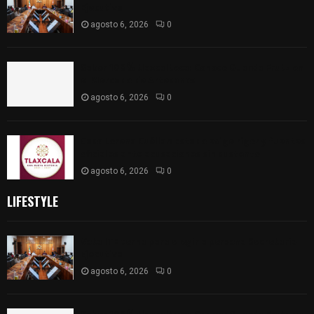
Ejecutiva
agosto 6, 2026
0
Sabor 100% tlaxcalteca: Conoce Guarda Frutz en
el Mercado de Artesanos
agosto 6, 2026
0
Caso Lorena Cuéllar: Estado exige rigor y fuentes
oficiales ante acusaciones sin sustento
agosto 6, 2026
0
LIFESTYLE
Vota ITE terna para elegir a persona Secretaria
Ejecutiva
agosto 6, 2026
0