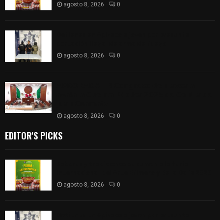
agosto 8, 2026
0
Detienen en Apizaco a joven por presunta
portación ilegal de arma de fuego
agosto 8, 2026
0
𝗔𝗣𝗥𝗢𝗕𝗔𝗗𝗔 | 𝗘𝗹 𝗖𝗼𝗻𝗴𝗿𝗲𝘀𝗼 𝗱𝗲 𝗧𝗹𝗮𝘅𝗰𝗮𝗹𝗮
𝗮𝘃𝗮𝗹𝗮 𝗹𝗮 𝗖𝘂𝗲𝗻𝘁𝗮 𝗣ú𝗯𝗹𝗶𝗰𝗮 𝟮𝟬𝟮𝟱 𝗱𝗲 𝗖𝗼𝗻𝘁𝗹𝗮 𝗱𝗲
𝗝𝘂𝗮𝗻 𝗖𝘂𝗮𝗺𝗮𝘁𝘇𝗶
agosto 8, 2026
0
EDITOR'S PICKS
Sabores y tradiciones se suman a la feria
Internacional del Arte Efímero y de la Dalia 2026
agosto 8, 2026
0
Detienen en Apizaco a joven por presunta