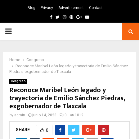
Blog
Privacy
Advertisement
Contact
Facebook
Twitter
Instagram
Pinterest
Google
Youtube
PRIMARY
MENU
Home
Congreso
Reconoce Maribel León legado y trayectoria de Emilio Sánchez
Piedras, exgobernador de Tlaxcala
Congreso
Reconoce Maribel León legado y
trayectoria de Emilio Sánchez Piedras,
exgobernador de Tlaxcala
by
admin
junio 14, 2023
0
1012
SHARE
0