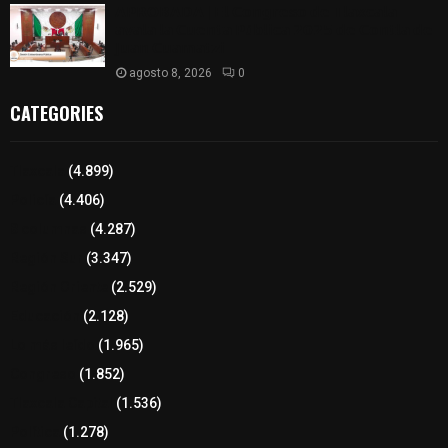
𝗔𝗣𝗥𝗢𝗕𝗔𝗗𝗔 | 𝗘𝗹 𝗖𝗼𝗻𝗴𝗿𝗲𝘀𝗼 𝗱𝗲 𝗧𝗹𝗮𝘅𝗰𝗮𝗹𝗮
𝗮𝘃𝗮𝗹𝗮 𝗹𝗮 𝗖𝘂𝗲𝗻𝘁𝗮 𝗣ú𝗯𝗹𝗶𝗰𝗮 𝟮𝟬𝟮𝟱 𝗱𝗲 𝗖𝗼𝗻𝘁𝗹𝗮 𝗱𝗲
𝗝𝘂𝗮𝗻 𝗖𝘂𝗮𝗺𝗮𝘁𝘇𝗶
agosto 8, 2026
0
CATEGORIES
Tlaxcala
(4.899)
Policía
(4.406)
8 columnas
(4.287)
Región Sur
(3.347)
Región Oriente
(2.529)
Educación
(2.128)
Lo más leído
(1.965)
Congreso
(1.852)
Tlaxcala Capital
(1.536)
Política
(1.278)