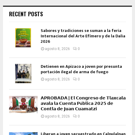
RECENT POSTS
Sabores y tradiciones se suman a la feria
Internacional del Arte Efímero y de la Dalia
2026
agosto 8, 2026
0
Detienen en Apizaco a joven por presunta
portación ilegal de arma de fuego
agosto 8, 2026
0
𝗔𝗣𝗥𝗢𝗕𝗔𝗗𝗔 | 𝗘𝗹 𝗖𝗼𝗻𝗴𝗿𝗲𝘀𝗼 𝗱𝗲 𝗧𝗹𝗮𝘅𝗰𝗮𝗹𝗮
𝗮𝘃𝗮𝗹𝗮 𝗹𝗮 𝗖𝘂𝗲𝗻𝘁𝗮 𝗣ú𝗯𝗹𝗶𝗰𝗮 𝟮𝟬𝟮𝟱 𝗱𝗲
𝗖𝗼𝗻𝘁𝗹𝗮 𝗱𝗲 𝗝𝘂𝗮𝗻 𝗖𝘂𝗮𝗺𝗮𝘁𝘇𝗶
agosto 8, 2026
0
Liberan a joven secuestrado en Calpulalpan