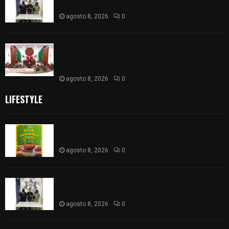
portación ilegal de arma de fuego
agosto 8, 2026
0
𝗔𝗣𝗥𝗢𝗕𝗔𝗗𝗔 | 𝗘𝗹 𝗖𝗼𝗻𝗴𝗿𝗲𝘀𝗼 𝗱𝗲 𝗧𝗹𝗮𝘅𝗰𝗮𝗹𝗮
𝗮𝘃𝗮𝗹𝗮 𝗹𝗮 𝗖𝘂𝗲𝗻𝘁𝗮 𝗣ú𝗯𝗹𝗶𝗰𝗮 𝟮𝟬𝟮𝟱 𝗱𝗲 𝗖𝗼𝗻𝘁𝗹𝗮 𝗱𝗲
𝗝𝘂𝗮𝗻 𝗖𝘂𝗮𝗺𝗮𝘁𝘇𝗶
agosto 8, 2026
0
LIFESTYLE
Sabores y tradiciones se suman a la feria
Internacional del Arte Efímero y de la Dalia 2026
agosto 8, 2026
0
Detienen en Apizaco a joven por presunta
portación ilegal de arma de fuego
agosto 8, 2026
0